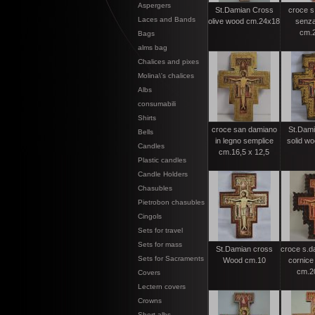
Aspergers
St.Damian Cross
croce s
Laces and Bands
olive wood cm.24x18
senza
cm.
Bags
alms bag
Chalices and pixes
Molina\'s chalices
Albs
consumabili
Shirts
croce san damiano
St.Dami
Bells
in legno semplice
solid w
Candles
cm.16,5 x 12,5
Plastic candles
Candle Holders
Chasubles
Pietrobon chasubles
Cingols
Sets for travel
Sets for mass
St.Damian cross
croce s.d
Sets for Sacraments
Wood cm.10
cornice 
cm.20
Covers
Lectern covers
Crowns
Short albs