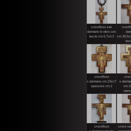
crocefisso san
crocfi
damiano in olivo con
dam
laccio cm.5,7x4,3
cm.39,5x28
dora
crocefisso
croc
s.damiano cm.23x17
s.damia
spessore cm.2
cm.1
spess
crocefisso
croce sa