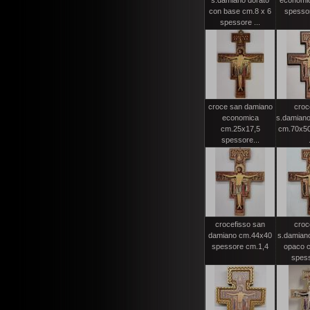
s.damiano dorato
economi
con base cm.8 x 6
spessor
spessore ...
croce san damiano
croc
economica
s.damiano
cm.25x17,5
cm.70x50
spessore...
crocefisso san
croc
damiano cm.44x40
s.damian
spessore cm.1,4
opaco 
spess