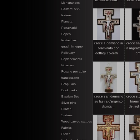
bedimensionale ...
bedimens
Monstrances
Pastoral stick
Patens
Pianeta
Portaviatici
Copes
Portachiavi
croce s.damiano in
croce sa
quadri in legno
bilaminato con
in argent
Reliquary
dettagli colorati ...
cm
Replacements
Rosaries
Rosario per abito
francescano
Scapulars
Bookmarks
croce san damiano
croce s.
Baptism Set
su lastra d'argento
bilami
Silver pins
dipinta ...
dettagli 
Printed
Statues
Wood carved statues
Fabrics
Stoles