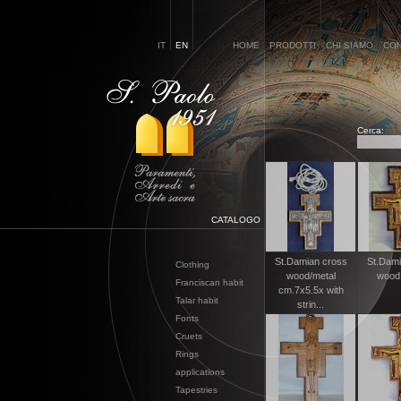
IT
EN
HOME
PRODOTTI
CHI SIAMO
CON
Cerca:
CATALOGO
St.Damian cross
St.Dami
Clothing
wood/metal
wood
Franciscan habit
cm.7x5.5x with
Talar habit
strin...
Fonts
Cruets
Rings
applications
Tapestries