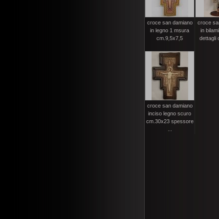
croce san damiano
croce sa
in legno 1 msura
in bilam
cm.9,5x7,5
dettagli c
croce san damiano
inciso legno scuro
cm.30x23 spessore
...