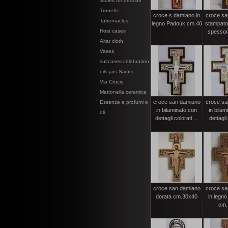
Stoles for deacon
Tronetti
croce s.damiano in
croce sa
Tabernacles
legno Padouk cm.40
stampato 
Host cases
spessore
Altar cloth
Vases
suitcases celebration
oils jars Saints
Via Crucis
Mattonella ceramica
croce san damiano
croce sa
Essenze e profumi e
in bilaminato con
in bilam
oli
dettagli colorati ...
dettagli 
croce san damiano
croce sa
dorata cm.30x40
in legno
cm.