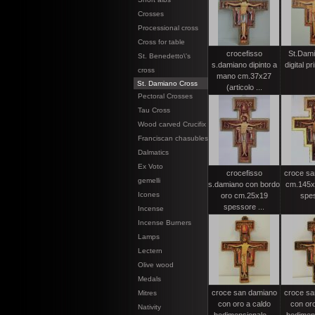
Crosses
Processional cross
Cross for table
crocefisso
St.Dami
St. Benedetto\'s
s.damiano dipinto a
digital p
cross
mano cm.37x27
St. Damiano Cross
(articolo ...
Pectoral Crosses
Tau Cross
Wood carved Crucifix
Franciscan chasubles
Dalmatics
Ex Voto
crocefisso
croce sa
gemelli
s.damiano con bordo
cm.145x1
Icones
oro cm.25x19
spe
spessore ...
Incense
Incense Burners
Lamps
Lectern
Olive wood
Medals
croce san damiano
croce sa
Mitres
con oro a caldo
con oro
Nativity