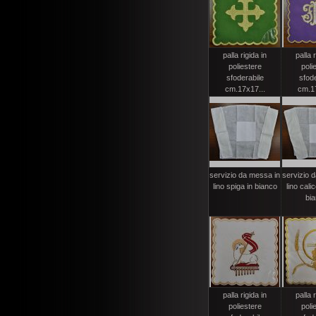
palla rigida in
palla r
poliestere
poli
sfoderabile
sfode
cm.17x17...
cm.17
servizio da messa in
servizio 
lino spiga in bianco
lino cali
bia
palla rigida in
palla r
poliestere
poli