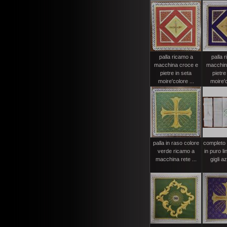
palla ricamo a
palla 
macchina croce e
macchin
pietre in seta
pietre
moire'colore ...
moire'c
palla in raso colore
completo
verde ricamo a
in puro l
macchina rete ...
gigli az