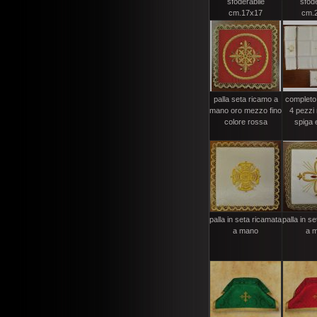
sfoderabile
sfode
cm.17x17
cm.
palla seta ricamo a
completo
mano oro mezzo fino
4 pezzi 
colore rossa
spiga e
palla in seta ricamata
palla in s
a mano
a 