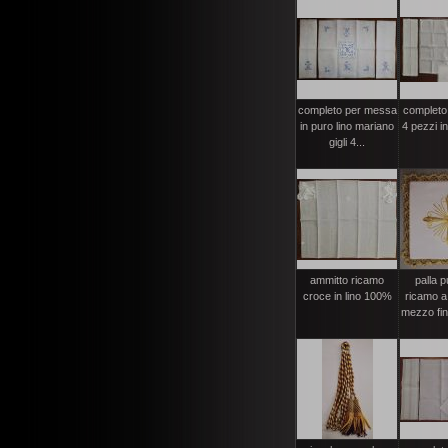
completo per messa
completo
in puro lino mariano
4 pezzi i
gigli 4...
ammitto ricamo
palla p
croce in lino 100%
ricamo a
mezzo fino