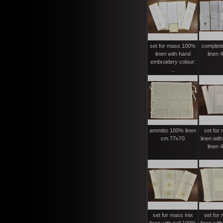
set for mass 100%
complete
linen with hand
linen 
embroidery colour:
...
ammitto 100% linen
set for
cm.77x70
linen wit
linen 
set for mass mix
set for