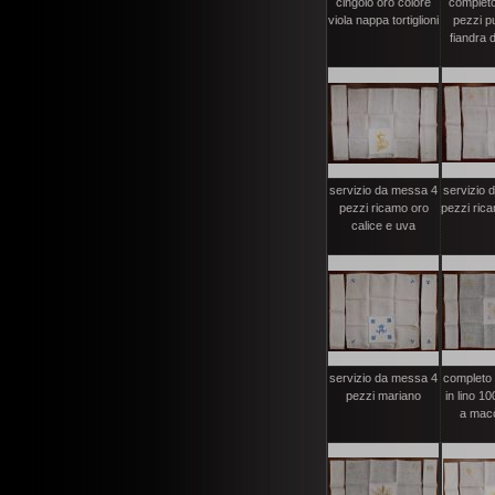
cingolo oro colore
complet
viola nappa tortiglioni
pezzi pu
fiandra d
servizio da messa 4
servizio 
pezzi ricamo oro
pezzi ric
calice e uva
servizio da messa 4
completo
pezzi mariano
in lino 1
a macc