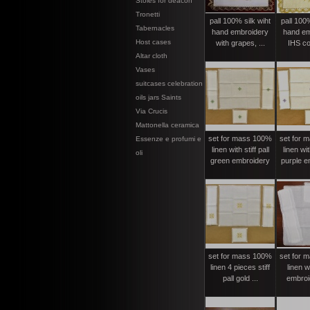
Stoles for deacon
Tronetti
pall 100% silk wiht
pall 100%
Tabernacles
hand embroidery
hand em
Host cases
with grapes, ...
IHS col
Altar cloth
Vases
suitcases celebration
oils jars Saints
Via Crucis
Mattonella ceramica
set for mass 100%
set for 
Essenze e profumi e
linen with stiff pall
linen wit
oli
green embroidery
purple e
set for mass 100%
set for 
linen 4 pieces stiff
linen w
pall gold ...
embroid