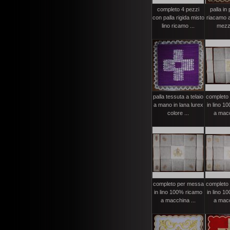
completo 4 pezzi
palla in
con palla rigida misto
riacamo 
lino ricamo ...
mezzo
palla tessuta a telaio
completo
a mano in lana lurex
in lino 1
colore ...
a macc
completo per messa
completo
in lino 100% ricamo
in lino 1
a macchina ...
a macc