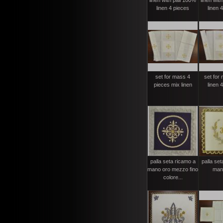
linen with pall 100%
linen wit
linen 4 pieces
linen 
set for mass 4
set for
pieces mix linen
linen 
palla seta ricamo a
palla set
mano oro mezzo fino
man
colore...