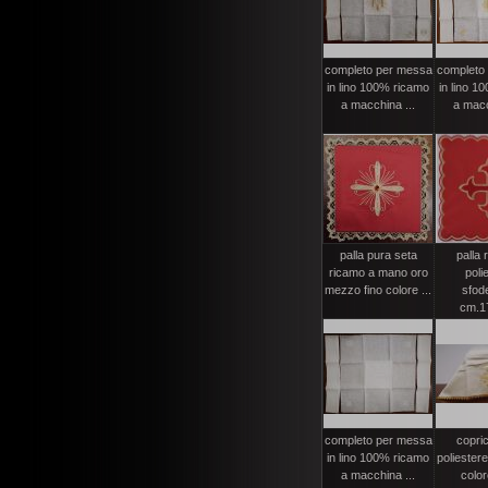
completo per messa
completo
in lino 100% ricamo
in lino 1
a macchina ...
a macc
palla pura seta
palla r
ricamo a mano oro
poli
mezzo fino colore ...
sfode
cm.17
completo per messa
copric
in lino 100% ricamo
poliester
a macchina ...
color