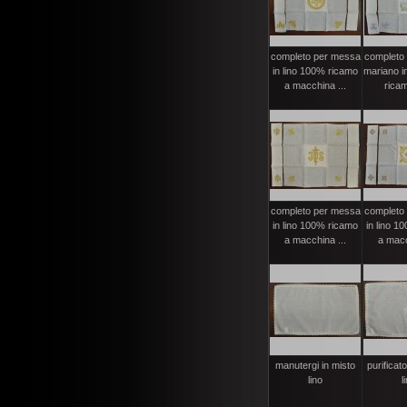
completo per messa
completo
in lino 100% ricamo
mariano i
a macchina ...
ricam
completo per messa
completo
in lino 100% ricamo
in lino 1
a macchina ...
a macc
manutergi in misto
purificato
lino
l