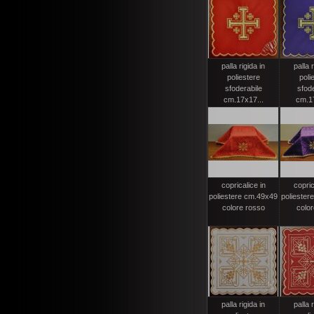
palla rigida in
palla r
poliestere
poli
sfoderabile
sfode
cm.17x17...
cm.17
copricalice in
copric
poliestere cm.49x49
poliester
colore rosso
color
palla rigida in
palla r