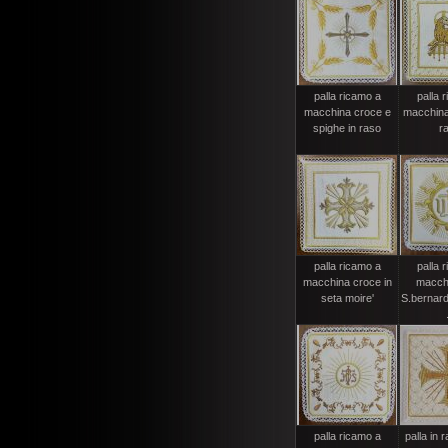
palla ricamo a
palla 
macchina croce e
macchina 
spighe in raso
r
palla ricamo a
palla 
macchina croce in
macch
seta moire'
S.bernard
palla ricamo a
palla in 