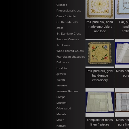
Crosses
Processional cross
Cross for table
Pall, pure silk, hand-
Pall, pu
St. Benedetto\'s
made embroidery
hand
cross
and lace
embr
St. Damiano Cross
Pectoral Crosses
Tau Cross
Wood carved Crucifix
Franciscan chasubles
Dalmatics
Ex Voto
Pall, pure silk, gold,
Mass set,
gemelli
hand-made
pure
Icones
embroidery
Incense
Incense Burners
Lamps
Lectern
Olive wood
Medals
complete for mass
Mass set,
Mitres
linen 4 pieces
pure lin
Nativity