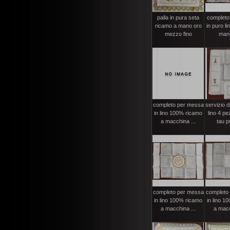
palla in pura seta
completo
ricamo a mano oro
in puro lin
mezzo fino
mano
completo per messa
servizio 
in lino 100% ricamo
lino 4 pe
a macchina ...
tau pu
completo per messa
completo
in lino 100% ricamo
in lino 1
a macchina ...
a macc