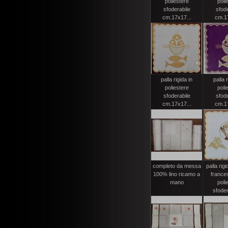
poliestere
poli
sfoderabile
sfode
cm.17x17...
cm.17
palla rigida in
palla r
poliestere
poli
sfoderabile
sfode
cm.17x17...
cm.17
completo da messa
palla rig
100% lino ricamo a
france
mano
poli
sfodera