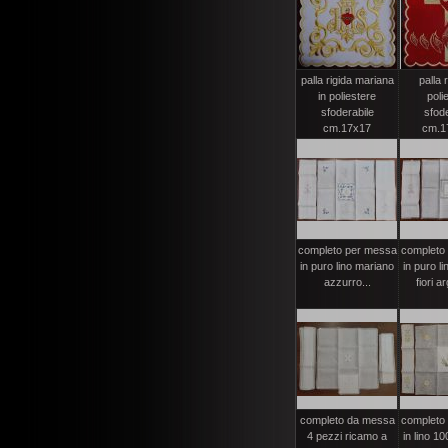
palla rigida mariana
palla r
in poliestere
poli
sfoderabile
sfode
cm.17x17
cm.17
completo per messa
completo
in puro lino mariano
in puro l
azzurro...
fiori ar
completo da messa
completo
4 pezzi ricamo a
in lino 1