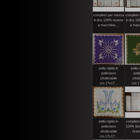
completo per messa
completo
in lino 100% ricamo
in lino 1
a macchina ...
a macc
palla rigida in
palla r
poliestere
poli
sfoderabile
sfode
cm.17x17...
cm.17
palla rigida in
completo
poliestere
100% lino 
sfoderabile
ricam
cm.17x17...