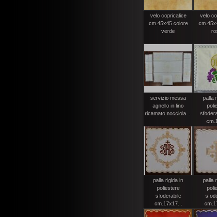
velo copricalice
velo co
cm.45x45 colore
cm.45x4
verde
ro
servizio messa
palla r
agnello in lino
poli
ricamato nocciola ...
sfodera
cm.
palla rigida in
palla r
poliestere
poli
sfoderabile
sfode
cm.17x17...
cm.17