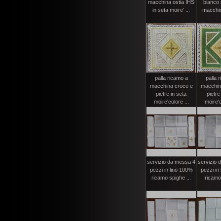
macchina ostia IHS
bianco 
in seta moire' ...
macchina
palla ricamo a
palla 
macchina croce e
macchin
pietre in seta
pietre
moire'colore ...
moire'c
servizio da messa 4
servizio 
pezzi in lino 100%
pezzi in
ricamo spighe ...
ricamo 