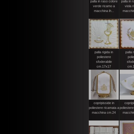
palla in raso colore
palla in 
verde ricamo a
viola 
macchina ih...
macchina
palla rigida in
palla r
poliestere
poli
sfoderabile
sfode
cm.17x17
cm.
copripisside in
copripi
poliestere ricamata a
poliestere
macchina cm.24
macchi