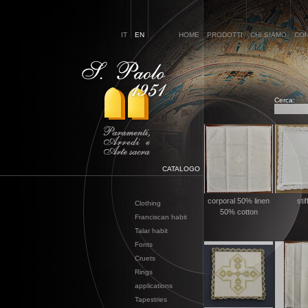
IT
EN
HOME
PRODOTTI
CHI SIAMO
CON
Cerca:
CATALOGO
corporal 50% linen
stif
Clothing
50% cotton
Franciscan habit
Talar habit
Fonts
Cruets
Rings
applications
Tapestries