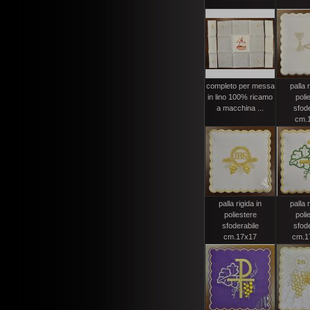
completo per messa
palla r
in lino 100% ricamo
poli
a macchina ...
sfode
cm.
palla rigida in
palla r
poliestere
poli
sfoderabile
sfode
cm.17x17
cm.17