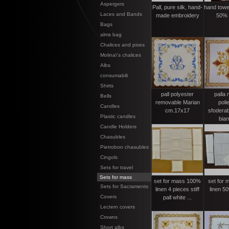
Aspergers
Pall, pure silk, hand-
hand towe
Laces and Bands
made embroidery
50% 
Bags
alms bag
Chalices and pixes
Molina\'s chalices
Albs
consumabili
Shirts
pall polyester
palla r
Bells
removable Marian
poli
Candles
cm.17x17
sfoderab
Plastic candles
bian
Candle Holders
Chasubles
Pietrobon chasubles
Cingols
Sets for travel
Sets for mass
set for mass 100%
set for
Sets for Sacraments
linen 4 pieces stiff
linen 5
Covers
pall white ...
Lectern covers
Crowns
Short albs