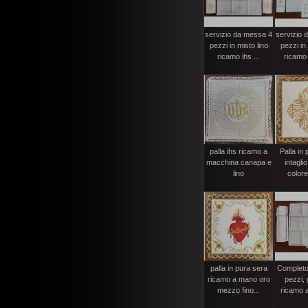
servizio da messa 4
servizio 
pezzi in misto lino
pezzi in 
ricamo ihs ...
ricamo 
palla ihs ricamo a
Palla in 
macchina canapa e
intagli
lino
colore
palla in pura sera
Completo
ricamo a mano oro
pezzi, 
mezzo fino...
ricamo a