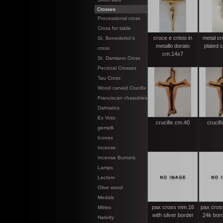
Crosses
Processional cross
Cross for table
croce e cristo in
metal cr
St. Benedetto\'s
metallo dorato
plated 
cross
cm.14x7
St. Damiano Cross
Pectoral Crosses
Tau Cross
Wood carved Crucifix
Franciscan chasubles
Dalmatics
Ex Voto
crucifix cm.40
crucif
gemelli
Icones
Incense
Incense Burners
Lamps
Lectern
Olive wood
Medals
pax cross mm.16
pax cross
Mitres
with silver border
24k bor
Nativity