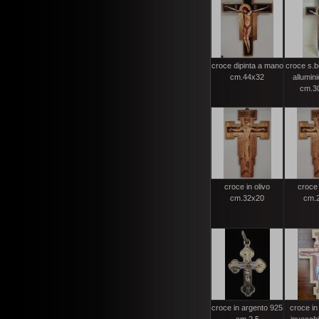
croce dipinta a mano
croce s.b
cm.44x32
allumini
cm.30
croce in olivo
croce 
cm.32x20
cm.
croce in argento 925
croce in