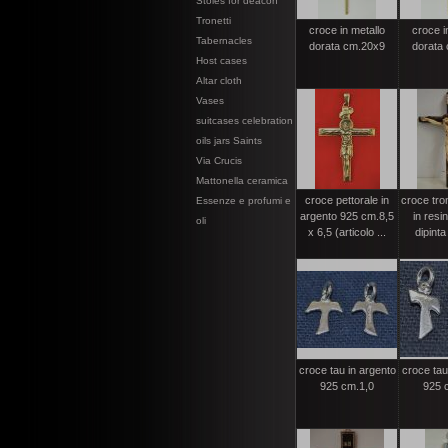
Stoles for deacon
Tronetti
croce in metallo
croce i
Tabernacles
dorata cm.20x9
dorata
Host cases
Altar cloth
Vases
suitcases celebration
oils jars Saints
Via Crucis
Mattonella ceramica
croce pettorale in
croce tro
Essenze e profumi e
argento 925 cm.8,5
in resi
oli
x 6,5 (articolo ...
dipint
croce tau in argento
croce tau
925 cm.1,0
925 