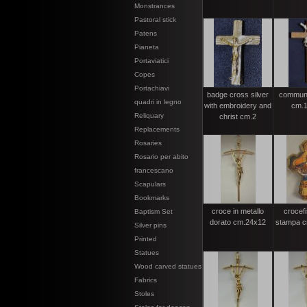
Monstrances
Pastoral stick
Patens
Pianeta
Portaviatici
Copes
Portachiavi
badge cross silver
communi
quadri in legno
with embroidery and
cm.1
Reliquary
christ cm.2
Replacements
Rosaries
Rosario per abito
francescano
Scapulars
Bookmarks
croce in metallo
crocef
Baptism Set
dorato cm.24x12
stampa c
Silver pins
Printed
Statues
Wood carved statues
Fabrics
Stoles