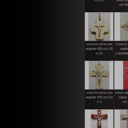
cm.2,5
invecchia
cm.40
croce in corno con
croce in
argento 925 cm.1,8
argen
x 1,6
s.benede
croce in corno con
croce za
argento 925 cm.3,9
colore
x 3
cm.