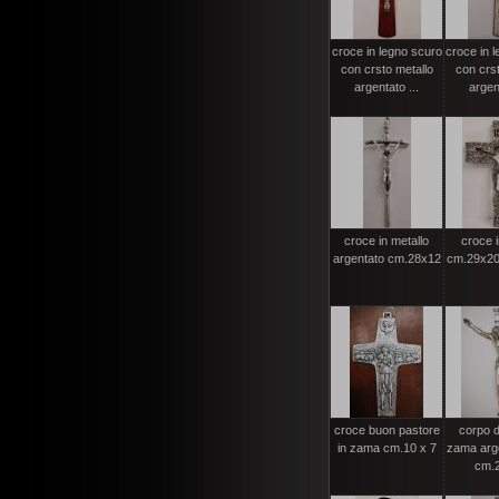
croce in legno scuro
croce in l
con crsto metallo
con crst
argentato ...
argent
croce in metallo
croce i
argentato cm.28x12
cm.29x20 
croce buon pastore
corpo d
in zama cm.10 x 7
zama arge
cm.