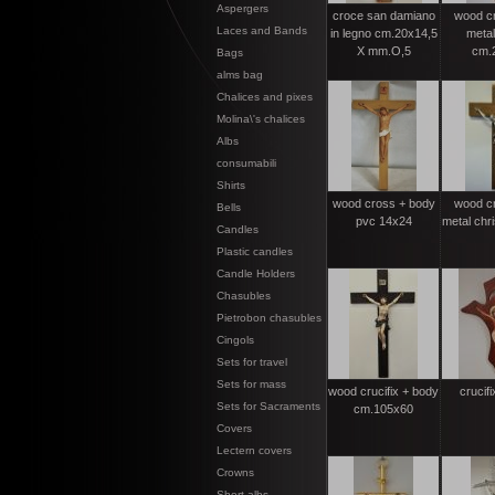
Aspergers
croce san damiano
wood cr
Laces and Bands
in legno cm.20x14,5
metal
X mm.O,5
cm.
Bags
alms bag
Chalices and pixes
Molina\'s chalices
Albs
consumabili
Shirts
wood cross + body
wood cr
Bells
pvc 14x24
metal chr
Candles
Plastic candles
Candle Holders
Chasubles
Pietrobon chasubles
Cingols
Sets for travel
Sets for mass
wood crucifix + body
crucif
Sets for Sacraments
cm.105x60
Covers
Lectern covers
Crowns
Short albs