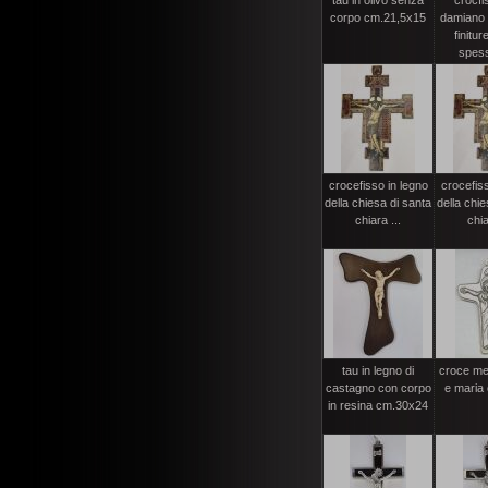
tau in olivo senza
crocfi
corpo cm.21,5x15
damiano
finitur
spess
crocefisso in legno
crocefiss
della chiesa di santa
della chie
chiara ...
chia
tau in legno di
croce met
castagno con corpo
e maria
in resina cm.30x24