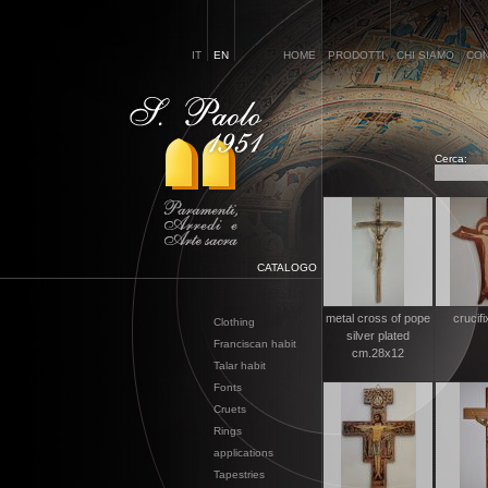
IT
EN
HOME
PRODOTTI
CHI SIAMO
CON
Cerca:
CATALOGO
metal cross of pope
crucif
Clothing
silver plated
Franciscan habit
cm.28x12
Talar habit
Fonts
Cruets
Rings
applications
Tapestries