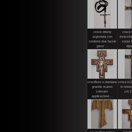
croce ottone
croce
argentata con
invecchi
cordone due faccie
corpo i
gesu' ...
dipi
crocifisso s.damiano
croce in 
grande ricamo
in resin
colorato-
cm.2
applicazione ...