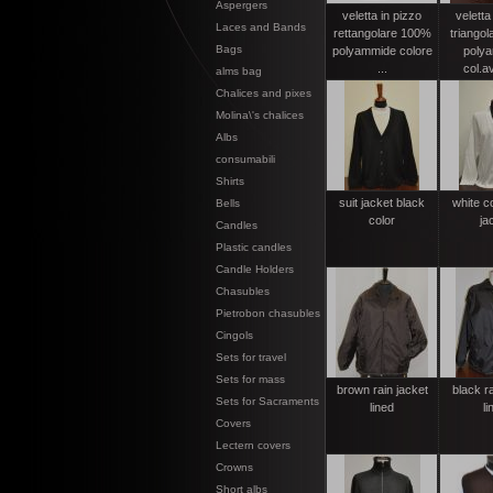
Aspergers
veletta in pizzo
veletta
Laces and Bands
rettangolare 100%
triango
Bags
polyammide colore
poly
...
col.av
alms bag
Chalices and pixes
Molina\'s chalices
Albs
consumabili
Shirts
suit jacket black
white co
Bells
color
ja
Candles
Plastic candles
Candle Holders
Chasubles
Pietrobon chasubles
Cingols
Sets for travel
Sets for mass
brown rain jacket
black ra
Sets for Sacraments
lined
li
Covers
Lectern covers
Crowns
Short albs