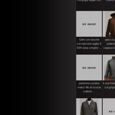
col.grigio taglia 3XL
colore
Gilet con tasche
giacca 
col.marrone taglia S
polies
50% lana vergine ...
cappuccio
pettorina costina
k.wai fode
mako' filo di scozia
col.grigi
colletto ...