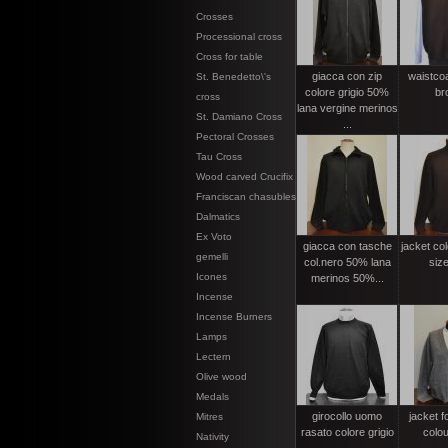
Crosses
Processional cross
Cross for table
giacca con zip
waistcoa
St. Benedetto\'s
colore grigio 50%
br
cross
lana vergine merinos
St. Damiano Cross
...
Pectoral Crosses
Tau Cross
Wood carved Crucifix
Franciscan chasubles
Dalmatics
Ex Voto
giacca con tasche
jacket co
gemelli
col.nero 50% lana
siz
Icones
merinos 50%...
Incense
Incense Burners
Lamps
Lectern
Olive wood
Medals
girocollo uomo
jacket 
Mitres
rasato colore grigio
colou
Nativity