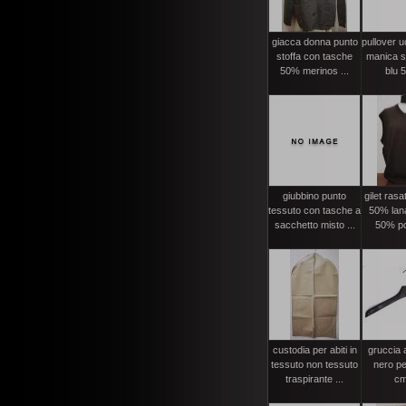
giacca donna punto
pullover 
stoffa con tasche
manica se
50% merinos ...
blu 5
giubbino punto
gilet ras
tessuto con tasche a
50% lan
sacchetto misto ...
50% po
custodia per abiti in
gruccia 
tessuto non tessuto
nero pe
traspirante ...
cm