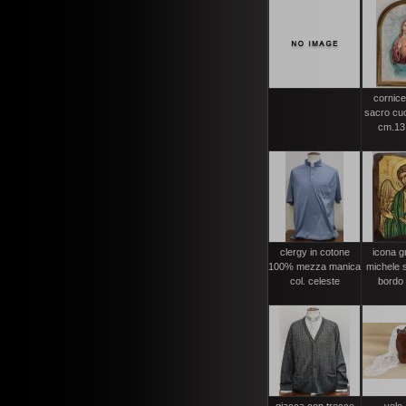
cornice
sacro cuo
cm.13,
clergy in cotone
icona g
100% mezza manica
michele s
col. celeste
bordo 