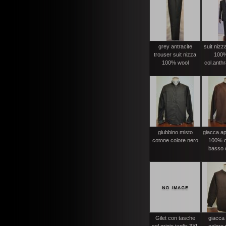
grey antracite
suit nizz
trouser suit nizza
100%
100% wool
col.anthr
giubbino misto
giacca ape
cotone colore nero
100% c
basso c
Gilet con tasche
giacca