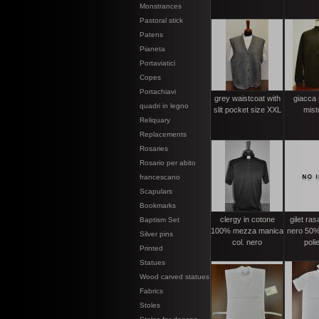
Monstrances
Pastoral stick
Patens
Pianeta
Portaviatici
Copes
Portachiavi
grey waistcoat with
giacca
quadri in legno
slit pocket size XXL
mist
Reliquary
Replacements
Rosaries
Rosario per abito
francescano
Scapulars
Bookmarks
clergy in cotone
gilet ras
Baptism Set
100% mezza manica
nero 50%
Silver pins
col. nero
poli
Printed
Statues
Wood carved statues
Fabrics
Stoles