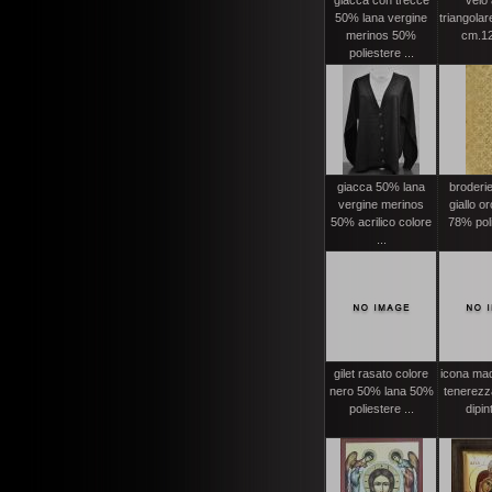
giacca con trecce
velo 
50% lana vergine
triangola
merinos 50%
cm.12
poliestere ...
giacca 50% lana
broderi
vergine merinos
giallo o
50% acrilico colore
78% poli
...
gilet rasato colore
icona mad
nero 50% lana 50%
tenerezz
poliestere ...
dipint