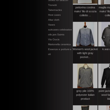
Stoles for deacon
Tronetti
pettorina costina
maglia ma
Tabernacles
mako' filo di scozia
mako' fil
Host cases
colletto ...
colle
Altar cloth
Vases
suitcases celebration
oils jars Saints
Via Crucis
Mattonella ceramica
Women's wool jacket
k.wai 
Essenze e profumi e
with light gray
oli
pocket...
grey pile 100%
point jac
polyester italian
wool fa
product
bl