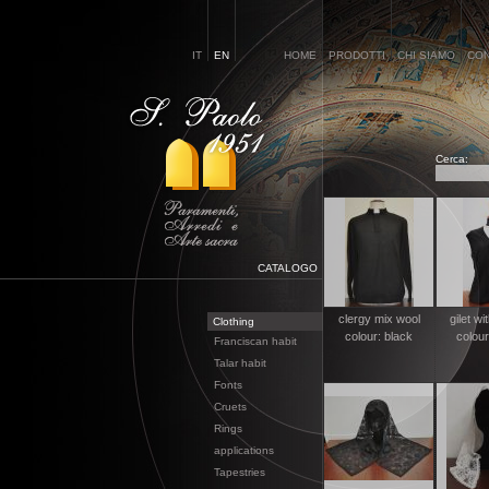
IT
EN
HOME
PRODOTTI
CHI SIAMO
CON
Cerca:
CATALOGO
clergy mix wool
gilet wi
Clothing
colour: black
colour
Franciscan habit
Talar habit
Fonts
Cruets
Rings
applications
Tapestries