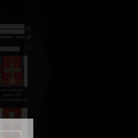
egistrati
|
Login
croce pettorale
argento 800
.13x9 (articolo da
...