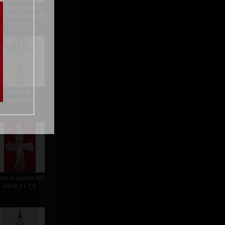
croce pettorale in
gento 925 (articolo
da riordinare ...
gancio in filo in
argento 800
oce in argento 925
cm.11,5 x 7,5