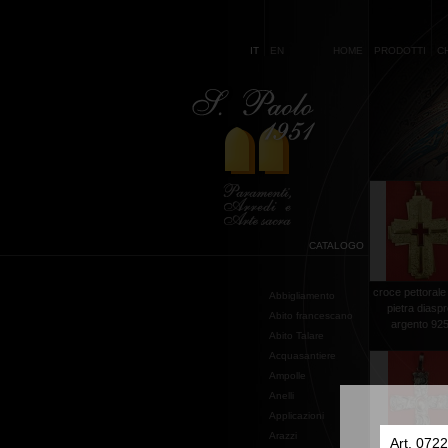
IT
EN
HOME
PRODOTTI
C
CATALOGO
croce pettorale
Abbigliamento
pietra diasp
Abito francescano
argento 92
Abito Talare
Acquasantiere
Ampolle
Anelli
Applicazioni
Arazzi
Art. 0722