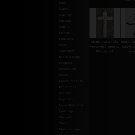
800 CM
Mitrie
Natività
Ostensori
Pastorali
Patene
Pianete
Portaviatici
croce teca apribile
croce pet
Piviali
vescovile in argento
apribile v
Portachiavi
800 cm.7x4
argen
quadri in legno
Reliquiari
Ricambi vari
Rosari
Rosario per abito
francescano
Scapolari
Segnalibri
Servizi Battesimo
Spille argento
Stampati
Statue
Statue in Legno