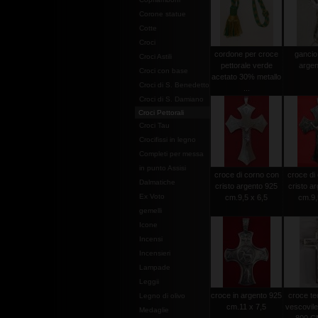
Corone statue
Cotte
Croci
cordone per croce
gancio i
Croci Astili
pettorale verde
argen
Croci con base
acetato 30% metallo
Croci di S. Benedetto
...
Croci di S. Damiano
Croci Pettorali
Croci Tau
Crocifissi in legno
Completi per messa
in punto Assisi
croce di corno con
croce di
Dalmatiche
cristo argento 925
cristo a
Ex Voto
cm.9,5 x 6,5
cm.9,
gemelli
Icone
Incensi
Incensieri
Lampade
Leggii
croce in argento 925
croce tec
Legno di olivo
cm.11 x 7,5
vescovile
Medaglie