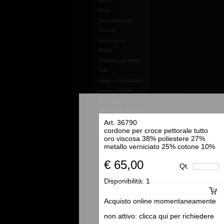
Stoffe
Stole
Stole diaconali
Tronetti
Tabernacoli
Teche
Tovaglia per altare
Vasi
valige celebrazione
vasetti oli Santi
Via Crucis
Mattonella ceramica
Essenze e profumi e
Art. 36790
cordone per croce pettorale tutto
oli
oro viscosa 38% poliestere 27%
metallo verniciato 25% cotone 10%
€ 65,00
Qt.
Disponibilità:
1
Acquisto online momentaneamente
non attivo: clicca qui per richiedere