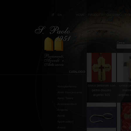
IT
EN
HOME
PRODOTTI
CHI SIAMO
CON
Cerca:
CATALOGO
croce pettorale con
croce pe
Abbigliamento
pietra diaspro
madre
Abito francescano
argento 925
argento 
Abito Talare
Acquasantiere
Ampolle
Anelli
Applicazioni
Arazzi