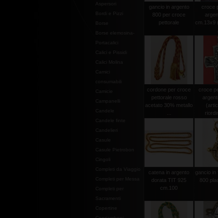
Aspersori
gancio in argento
croce p
Bordi e Pizzi
800 per croce
argen
pettorale
cm.13x9 (
Borse
Borse elemosina-
Portacalici
Calici e Pissidi
Calici Molina
Camici
consumabili
cordone per croce
croce pe
Camicie
pettorale rosso
argen
Campanelli
acetato 30% metallo
(arti
Candele
...
riordi
Candele finte
Candelieri
Casule
Casule Pietrobon
Cingoli
Completi da Viaggio
catena in argento
gancio in 
Completi per Messa
dorata TIT 925
800 pla
cm.100
Completi per
Sacramenti
Copertine
Copriamboni