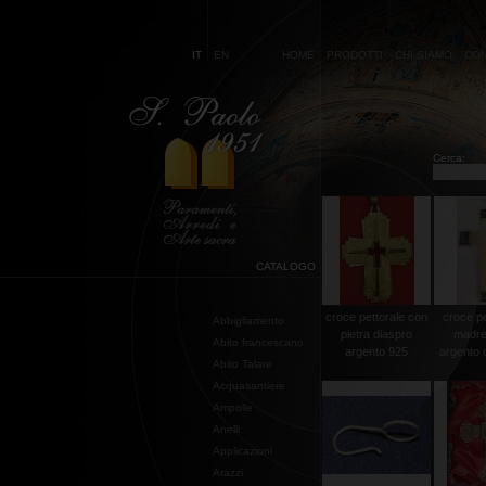
IT
EN
HOME
PRODOTTI
CHI SIAMO
CON
Cerca:
CATALOGO
croce pettorale con
croce pe
Abbigliamento
pietra diaspro
madre
Abito francescano
argento 925
argento 
Abito Talare
Acquasantiere
Ampolle
Anelli
Applicazioni
Arazzi