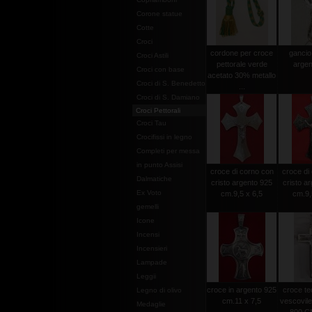
Corone statue
Cotte
Croci
cordone per croce
gancio i
Croci Astili
pettorale verde
argen
Croci con base
acetato 30% metallo
Croci di S. Benedetto
...
Croci di S. Damiano
Croci Pettorali
Croci Tau
Crocifissi in legno
Completi per messa
in punto Assisi
croce di corno con
croce di
Dalmatiche
cristo argento 925
cristo a
Ex Voto
cm.9,5 x 6,5
cm.9,
gemelli
Icone
Incensi
Incensieri
Lampade
Leggii
croce in argento 925
croce tec
Legno di olivo
cm.11 x 7,5
vescovile
Medaglie