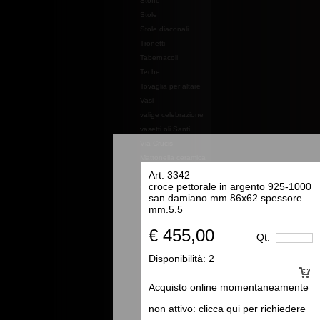
Stoffe
Stole
Stole diaconali
Tronetti
Tabernacoli
Teche
Tovaglia per altare
Vasi
valige celebrazione
vasetti oli Santi
Via Crucis
Mattonella ceramica
Essenze e profumi e
Art. 3342
croce pettorale in argento 925-1000
oli
san damiano mm.86x62 spessore
mm.5.5
€ 455,00
Qt.
Disponibilità:
2
Acquisto online momentaneamente
non attivo: clicca qui per richiedere