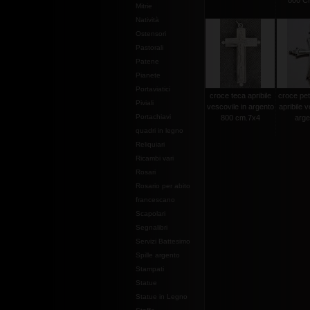
800 CM
Mitrie
Natività
Ostensori
Pastorali
Patene
Pianete
Portaviatici
croce teca apribile
croce pet
Piviali
vescovile in argento
apribile v
Portachiavi
800 cm.7x4
argen
quadri in legno
Reliquiari
Ricambi vari
Rosari
Rosario per abito
francescano
Scapolari
Segnalibri
Servizi Battesimo
Spille argento
Stampati
Statue
Statue in Legno