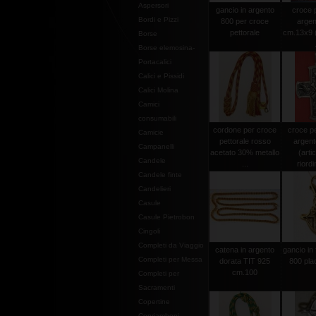
Aspersori
gancio in argento
croce p
Bordi e Pizzi
800 per croce
argen
pettorale
cm.13x9 (
Borse
Borse elemosina-
Portacalici
Calici e Pissidi
Calici Molina
Camici
consumabili
cordone per croce
croce pe
Camicie
pettorale rosso
argen
Campanelli
acetato 30% metallo
(arti
Candele
...
riordi
Candele finte
Candelieri
Casule
Casule Pietrobon
Cingoli
Completi da Viaggio
catena in argento
gancio in 
Completi per Messa
dorata TIT 925
800 pla
cm.100
Completi per
Sacramenti
Copertine
Copriamboni