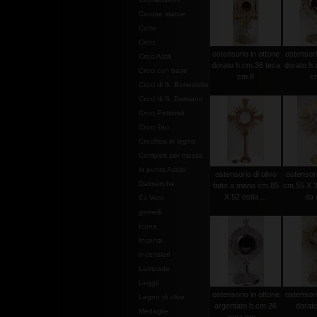
Corone statue
Cotte
Croci
ostensorio in ottone
ostensori
Croci Astili
dorato h.cm.36 teca
dorato h.
Croci con base
cm.8
c
Croci di S. Benedetto
Croci di S. Damiano
Croci Pettorali
Croci Tau
Crocifissi in legno
Completi per messa
in punto Assisi
ostensorio di olivo
ostensori
Dalmatiche
fatto a mano cm.85
cm.55 X 3
X 52 ostia ...
da 
Ex Voto
gemelli
Icone
Incensi
Incensieri
Lampade
Leggii
ostensorio in ottone
ostensori
Legno di olivo
argentato h.cm.26
dorat
Medaglie