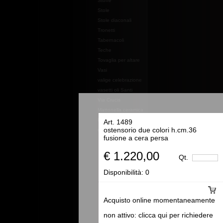
Stoffe
Stole
Stole diaconali
Tronetti
Tabernacoli
Teche
Tovaglia per altare
Vasi
valige celebrazione
vasetti oli Santi
Via Crucis
Mattonella ceramica
Essenze e profumi e
Art. 1489
ostensorio due colori h.cm.36
oli
fusione a cera persa
€ 1.220,00
Qt.
Disponibilità:
0
Acquisto online momentaneamente
non attivo: clicca qui per richiedere