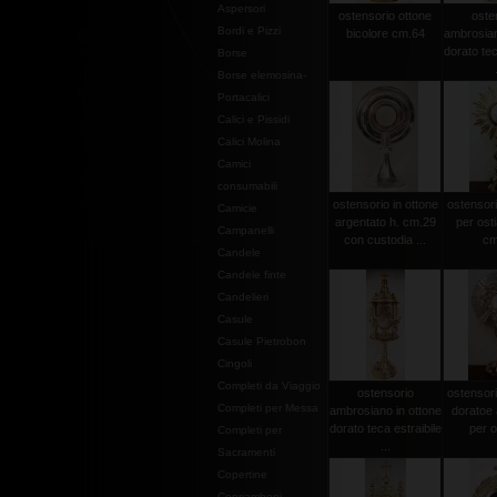
Aspersori
ostensorio ottone
oste
Bordi e Pizzi
bicolore cm.64
ambrosian
dorato tec
Borse
Borse elemosina-
Portacalici
Calici e Pissidi
Calici Molina
Camici
consumabili
ostensorio in ottone
ostensor
Camicie
argentato h. cm.29
per ost
Campanelli
con custodia ...
cm
Candele
Candele finte
Candelieri
Casule
Casule Pietrobon
Cingoli
Completi da Viaggio
ostensorio
ostensori
Completi per Messa
ambrosiano in ottone
doratoe 
dorato teca estraibile
per os
Completi per
...
Sacramenti
Copertine
Copriamboni