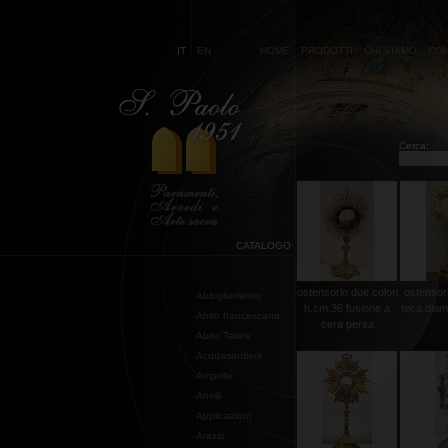
IT
EN
HOME
PRODOTTI
CHI SIAMO
CON
Cerca:
CATALOGO
ostensorio due colori
ostensor
Abbigliamento
h.cm.36 fusione a
teca diam
Abito francescano
cera persa
Abito Talare
Acquasantiere
Ampolle
Anelli
Applicazioni
Arazzi