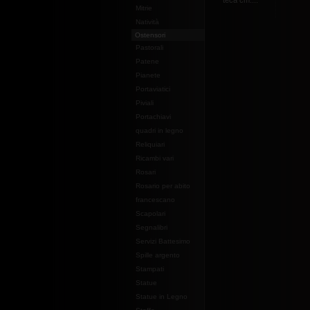
teca cm....
Mitrie
Natività
Ostensori
Pastorali
Patene
Pianete
Portaviatici
Piviali
Portachiavi
quadri in legno
Reliquiari
Ricambi vari
Rosari
Rosario per abito
francescano
Scapolari
Segnalibri
Servizi Battesimo
Spille argento
Stampati
Statue
Statue in Legno