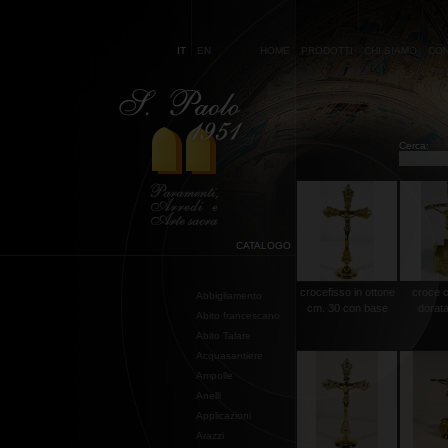
IT
EN
HOME
PRODOTTI
CHI SIAMO
CON
Cerca:
CATALOGO
crocefisso in ottone
croce 
Abbigliamento
cm. 30 con base
dorat
Abito francescano
Abito Talare
Acquasantiere
Ampolle
Anelli
Applicazioni
Arazzi