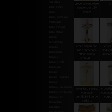
Aspersori
croce su candeliere
cr
Bordi e Pizzi
dorato h. cm. 38
dorato
Borse
Borse elemosina-
Portacalici
Calici e Pissidi
Calici Molina
Camici
consumabili
croce doppia con
cristo
Camicie
base barocca in
piedistal
Campanelli
ottone dorato
anticato
Candele
h.cm.41 ...
Candele finte
Candelieri
Casule
Casule Pietrobon
Cingoli
Completi da Viaggio
crocefisso scolpito
crocefiss
Completi per Messa
con base
con bas
cm.31x14,5 corpo
corpo 
Completi per
cm12 ...
Sacramenti
Copertine
Copriamboni