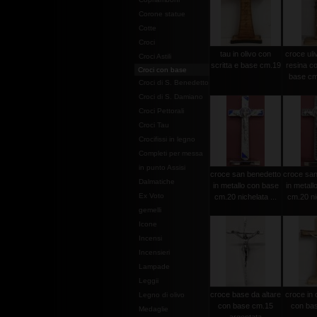
Corone statue
Cotte
Croci
tau in olivo con
croce uli
Croci Astili
scritta e base cm.19
resina co
Croci con base
base cm
Croci di S. Benedetto
Croci di S. Damiano
Croci Pettorali
Croci Tau
Crocifissi in legno
Completi per messa
in punto Assisi
croce san benedetto
croce san
Dalmatiche
in metallo con base
in metall
Ex Voto
cm.20 nichelata ...
cm.20 nic
gemelli
Icone
Incensi
Incensieri
Lampade
Leggii
croce base da altare
croce in 
Legno di olivo
con base cm.15
con ba
Medaglie