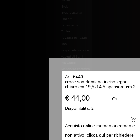
Stoffe
Stole
Stole diaconali
Tronetti
Tabernacoli
Teche
Tovaglia per altare
Vasi
valige celebrazione
vasetti oli Santi
Via Crucis
Mattonella ceramica
Essenze e profumi e
Art. 6440
croce san damiano inciso legno
oli
chiaro cm.19,5x14.5 spessore cm.2
€ 44,00
Qt.
Disponibilità:
2
Acquisto online momentaneamente
non attivo: clicca qui per richiedere