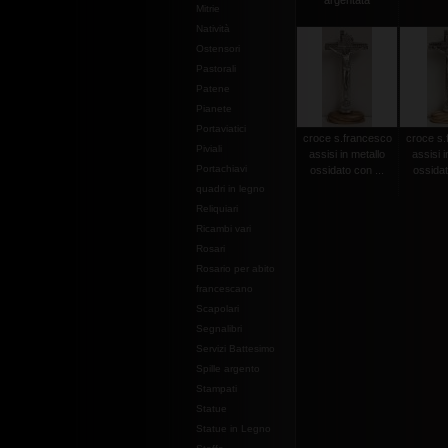
argentata
Mitrie
Natività
Ostensori
Pastorali
Patene
Pianete
Portaviatici
croce s.francesco
croce s.
Piviali
assisi in metallo
assisi i
Portachiavi
ossidato con ...
ossidat
quadri in legno
Reliquiari
Ricambi vari
Rosari
Rosario per abito
francescano
Scapolari
Segnalibri
Servizi Battesimo
Spille argento
Stampati
Statue
Statue in Legno