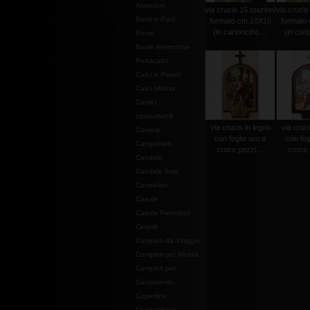
Aspersori
via crucis 15 stazioni
via crucis
Bordi e Pizzi
formato cm.10X15
formato
(in cartoncino ...
(in cart
Borse
Borse elemosina-
Portacalici
Calici e Pissidi
Calici Molina
Camici
consumabili
via crucis in legno
via cruci
Camicie
con foglia oro e
con fog
Campanelli
croce pezzi ...
croce p
Candele
Candele finte
Candelieri
Casule
Casule Pietrobon
Cingoli
Completi da Viaggio
Completi per Messa
Completi per
Sacramenti
Copertine
Copriamboni