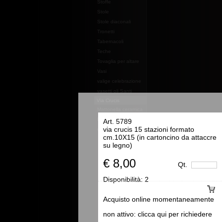
Stoffe
Stole
Stole diaconali
Tronetti
Tabernacoli
Teche
Tovaglia per altare
Vasi
valige celebrazione
vasetti oli Santi
Via Crucis
Mattonella ceramica
Essenze e profumi e
Art. 5789
via crucis 15 stazioni formato
oli
cm.10X15 (in cartoncino da attaccre
su legno)
€ 8,00
Qt.
Disponibilità:
2
Acquisto online momentaneamente
non attivo: clicca qui per richiedere