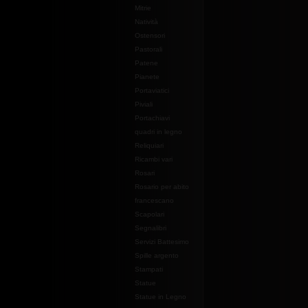
Mitrie
Natività
Ostensori
Pastorali
Patene
Pianete
Portaviatici
Piviali
Portachiavi
quadri in legno
Reliquiari
Ricambi vari
Rosari
Rosario per abito
francescano
Scapolari
Segnalibri
Servizi Battesimo
Spille argento
Stampati
Statue
Statue in Legno