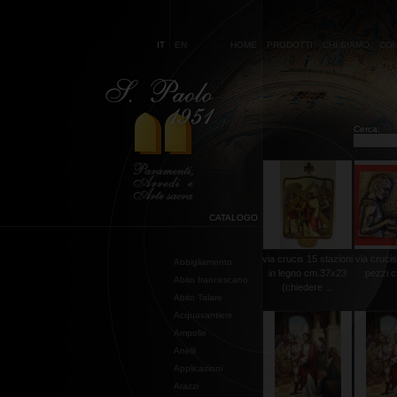
IT
EN
HOME
PRODOTTI
CHI SIAMO
CON
Cerca:
CATALOGO
via crucis 15 stazioni
via cruci
Abbigliamento
in legno cm.37x23
pezzi 
Abito francescano
(chiedere ...
Abito Talare
Acquasantiere
Ampolle
Anelli
Applicazioni
Arazzi