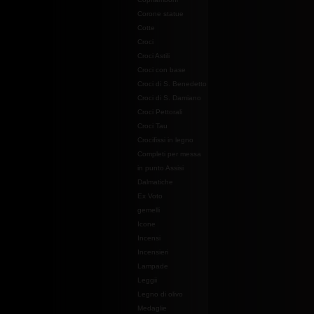
Corone statue
Cotte
Croci
Croci Astili
Croci con base
Croci di S. Benedetto
Croci di S. Damiano
Croci Pettorali
Croci Tau
Crocifissi in legno
Completi per messa
in punto Assisi
Dalmatiche
Ex Voto
gemelli
Icone
Incensi
Incensieri
Lampade
Leggii
Legno di olivo
Medaglie