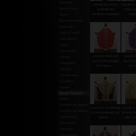
Aspersori
casula lana lurex
casula in
Bordi e Pizzi
(articolo da
seta con
riordinare chiedere
foder
Borse
...
Borse elemosina-
Portacalici
Calici e Pissidi
Calici Molina
Camici
consumabili
casula in lana con
casula i
Camicie
tau in seta greggia
tau in se
Campanelli
col. rosso ...
col. v
Candele
Candele finte
Candelieri
Casule
Casule Pietrobon
Cingoli
Completi da Viaggio
casula in schantung
casula in
Completi per Messa
di seta foderata col.
di seta f
Completi per
bianco ...
collo col
Sacramenti
Copertine
Copriamboni