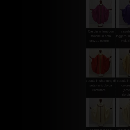
Casula in lana con
casula
stolone in seta
leggera 1
grezza colore ...
viola r
casula in shantung di
casula in
seta (articolo da
colore
riordinare ...
(arti
riordi