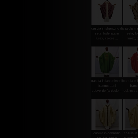
casula in shantung di
casula in 
seta, foderata in
seta, fo
lurex, colore ...
lurex, c
casula in lana simboli
casula in 
francescani
franc
col.verde (articolo ...
col.rossa (
casula in gabardin
casula in