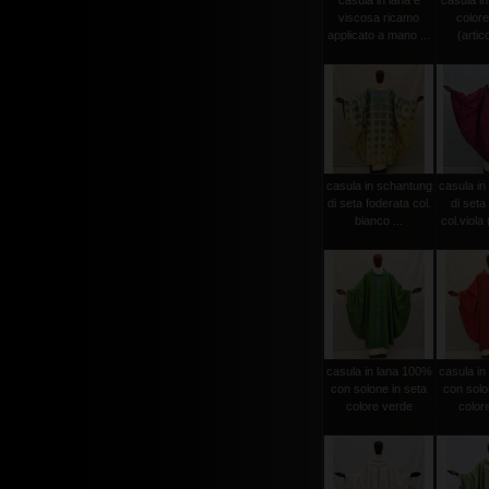
casula in lana e
casula in
viscosa ricamo
colore
applicato a mano ...
(artico
casula in schantung
casula in
di seta foderata col.
di seta
bianco ...
col.viola (
casula in lana 100%
casula in
con solone in seta
con solo
colore verde
color