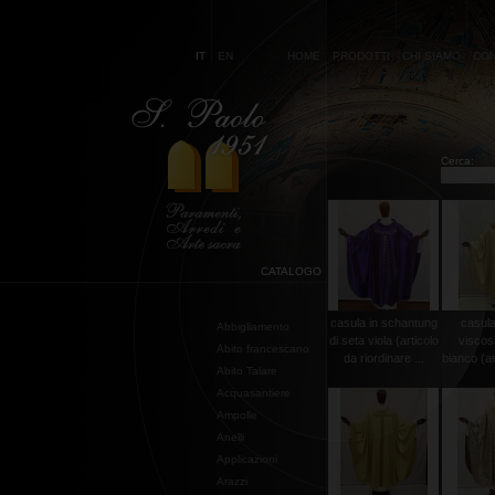
IT
EN
HOME
PRODOTTI
CHI SIAMO
CON
Cerca:
CATALOGO
casula in schantung
casula
Abbigliamento
di seta viola (articolo
viscos
Abito francescano
da riordinare ...
bianco (art
Abito Talare
Acquasantiere
Ampolle
Anelli
Applicazioni
Arazzi