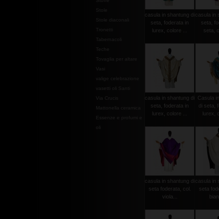
Stoffe
Stole
casula in shantung di
casula in 
Stole diaconali
seta, foderata in
seta, fo
Tronetti
lurex, colore ...
seta, c
Tabernacoli
Teche
Tovaglia per altare
Vasi
valige celebrazione
vasetti oli Santi
casula in shantung di
Casula i
Via Crucis
seta, foderata in
di seta, 
Mattonella ceramica
lurex, colore ...
lurex, c
Essenze e profumi e
oli
casula in shantung di
casula in 
seta foderata, col.
seta fode
viola...
bian