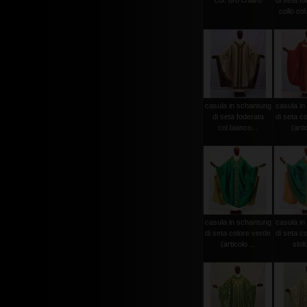
col. oro chiaro
di seta f
collo col
casula in schantung
casula in
di seta foderata
di seta c
col.bianco...
(arti
casula in schantung
casula in
di seta colore verde
di seta c
(articolo ...
stolo