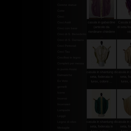
Corone statue
Cotte
Croci
casula in gabardine
Casula i
Croci Astili
(articolo da
di seta fo
Croci con base
riordinare chiedere
vio
Croci di S. Benedetto
...
Croci di S. Damiano
Croci Pettorali
Croci Tau
Crocifissi in legno
Completi per messa
in punto Assisi
casula in shantung di
casula in 
Dalmatiche
seta, foderata in
seta, fo
Ex Voto
lurex, colore ...
lurex, c
gemelli
Icone
Incensi
Incensieri
Lampade
Leggii
casula in shantung di
casula in 
Legno di olivo
seta, foderata in
seta, fo
Medaglie