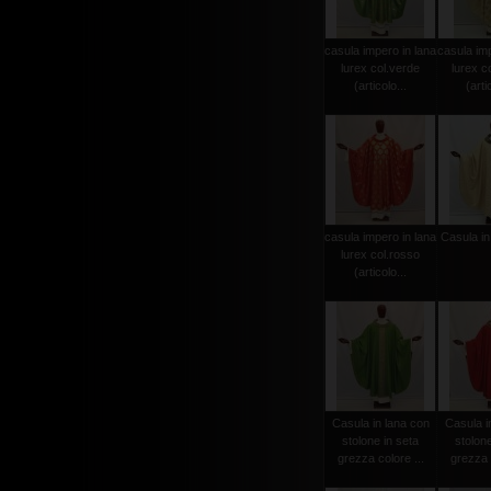
casula impero in lana
casula imp
lurex col.verde
lurex c
(articolo...
(arti
casula impero in lana
Casula in
lurex col.rosso
(articolo...
Casula in lana con
Casula i
stolone in seta
stolone
grezza colore ...
grezza c