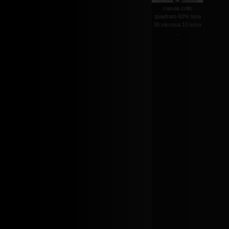
casula collo
quadrato 60% lana
30 viscosa 10 lurex
...