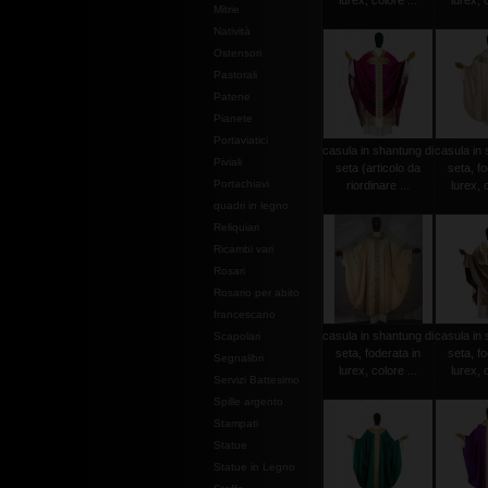
lurex, colore ...
lurex, c
Mitrie
Natività
Ostensori
Pastorali
Patene
Pianete
Portaviatici
casula in shantung di
casula in 
Piviali
seta (articolo da
seta, fo
Portachiavi
riordinare ...
lurex, c
quadri in legno
Reliquiari
Ricambi vari
Rosari
Rosario per abito
francescano
casula in shantung di
casula in 
Scapolari
seta, foderata in
seta, fo
Segnalibri
lurex, colore ...
lurex, c
Servizi Battesimo
Spille argento
Stampati
Statue
Statue in Legno