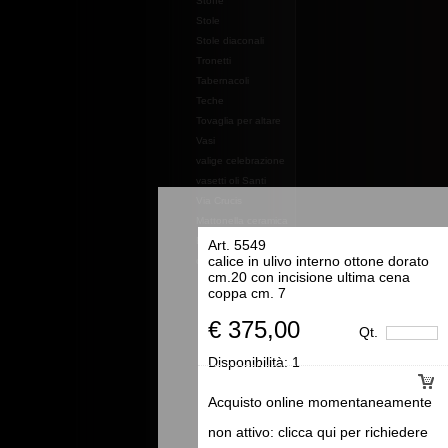
Stoffe
Stole
Stole diaconali
Tronetti
Tabernacoli
Teche
Tovaglia per altare
Vasi
valige celebrazione
vasetti oli Santi
Via Crucis
Mattonella ceramica
Essenze e profumi e
Art. 5549
calice in ulivo interno ottone dorato
oli
cm.20 con incisione ultima cena
coppa cm. 7
€ 375,00
Qt.
Disponibilità:
1
Acquisto online momentaneamente
non attivo: clicca qui per richiedere