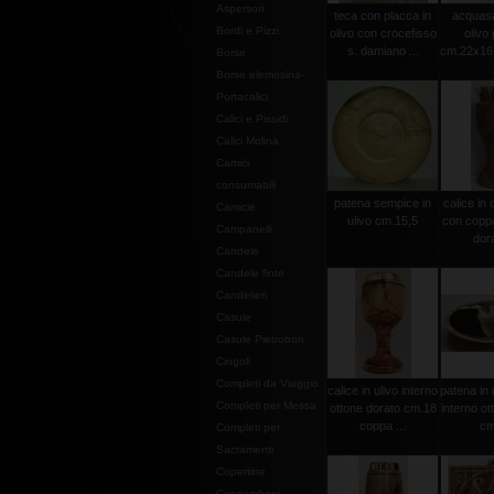
Aspersori
teca con placca in
acquasa
Bordi e Pizzi
olivo con crocefisso
olivo 
s. damiano ...
cm.22x16 (
Borse
Borse elemosina-
Portacalici
Calici e Pissidi
Calici Molina
Camici
consumabili
patena sempice in
calice in 
Camicie
ulivo cm.15,5
con coppa
Campanelli
dora
Candele
Candele finte
Candelieri
Casule
Casule Pietrobon
Cingoli
Completi da Viaggio
calice in ulivo interno
patena in 
Completi per Messa
ottone dorato cm.18
interno ot
coppa ...
cm
Completi per
Sacramenti
Copertine
Copriamboni