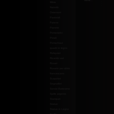
serie...
Mitrie
Natività
Ostensori
Pastorali
Patene
Pianete
Portaviatici
Piviali
Portachiavi
quadri in legno
Reliquiari
Ricambi vari
Rosari
Rosario per abito
francescano
Scapolari
Segnalibri
Servizi Battesimo
Spille argento
Stampati
Statue
Statue in Legno