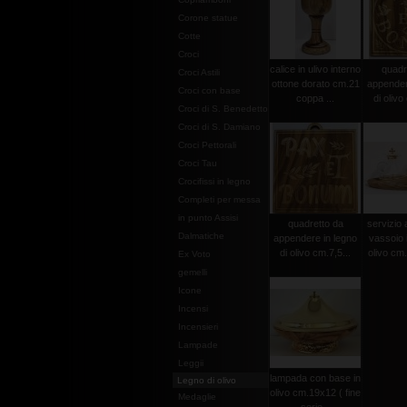
Corone statue
Cotte
Croci
calice in ulivo interno
quadr
Croci Astili
ottone dorato cm.21
appender
Croci con base
coppa ...
di olivo
Croci di S. Benedetto
Croci di S. Damiano
Croci Pettorali
Croci Tau
Crocifissi in legno
Completi per messa
in punto Assisi
quadretto da
servizio 
Dalmatiche
appendere in legno
vassoio i
di olivo cm.7,5...
olivo cm
Ex Voto
gemelli
Icone
Incensi
Incensieri
Lampade
Leggii
lampada con base in
Legno di olivo
olivo cm.19x12 ( fine
Medaglie