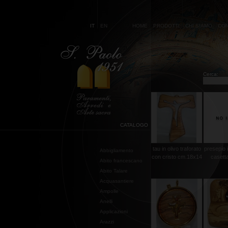
IT
EN
HOME
PRODOTTI
CHI SIAMO
CON
Cerca:
CATALOGO
tau in olivo traforato
presepio i
Abbigliamento
con cristo cm.18x14
casett
Abito francescano
Abito Talare
Acquasantiere
Ampolle
Anelli
Applicazioni
Arazzi