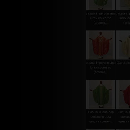
casula impero in lana
casula imp
lurex col.verde
lurex c
(articolo...
(arti
casula impero in lana
Casula in
lurex col.rosso
(articolo...
Casula in lana con
Casula i
stolone in seta
stolone
grezza colore ...
grezza c