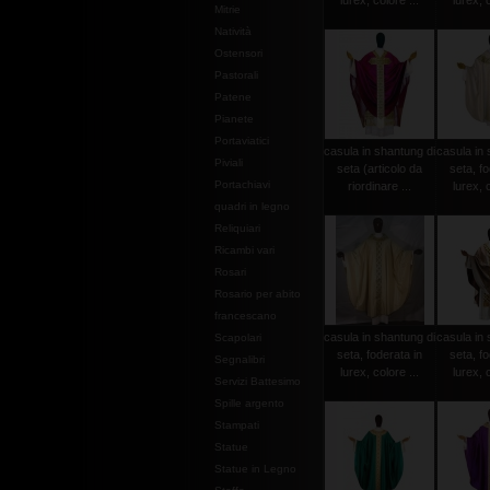
lurex, colore ...
lurex, c
Mitrie
Natività
Ostensori
Pastorali
Patene
Pianete
Portaviatici
casula in shantung di
casula in 
Piviali
seta (articolo da
seta, fo
Portachiavi
riordinare ...
lurex, c
quadri in legno
Reliquiari
Ricambi vari
Rosari
Rosario per abito
francescano
casula in shantung di
casula in 
Scapolari
seta, foderata in
seta, fo
Segnalibri
lurex, colore ...
lurex, c
Servizi Battesimo
Spille argento
Stampati
Statue
Statue in Legno