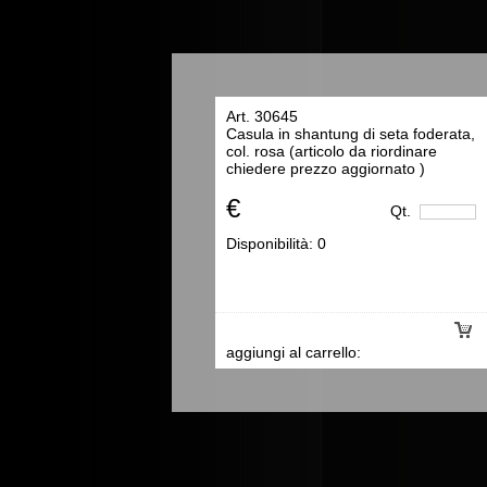
Art. 30645
Casula in shantung di seta foderata,
col. rosa (articolo da riordinare
chiedere prezzo aggiornato )
€
Qt.
Disponibilità:
0
aggiungi al carrello: