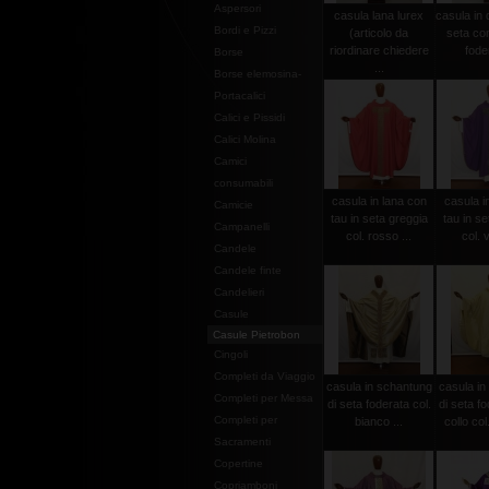
Aspersori
casula lana lurex
casula in
Bordi e Pizzi
(articolo da
seta con
riordinare chiedere
foder
Borse
...
Borse elemosina-
Portacalici
Calici e Pissidi
Calici Molina
Camici
consumabili
casula in lana con
casula i
Camicie
tau in seta greggia
tau in se
Campanelli
col. rosso ...
col. v
Candele
Candele finte
Candelieri
Casule
Casule Pietrobon
Cingoli
Completi da Viaggio
casula in schantung
casula in
Completi per Messa
di seta foderata col.
di seta f
Completi per
bianco ...
collo col
Sacramenti
Copertine
Copriamboni