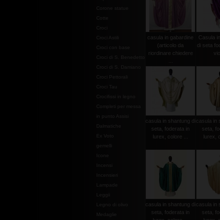
Corone statue
Cotte
Croci
casula in gabardine
Casula i
Croci Astili
(articolo da
di seta fo
Croci con base
riordinare chiedere
vio
Croci di S. Benedetto
...
Croci di S. Damiano
Croci Pettorali
Croci Tau
Crocifissi in legno
Completi per messa
in punto Assisi
casula in shantung di
casula in 
Dalmatiche
seta, foderata in
seta, fo
Ex Voto
lurex, colore ...
lurex, c
gemelli
Icone
Incensi
Incensieri
Lampade
Leggii
casula in shantung di
casula in 
Legno di olivo
seta, foderata in
seta, fo
Medaglie