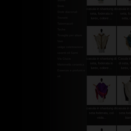
Stoffe
Stole
casula in shantung di
casula in 
Stole diaconali
seta, foderata in
seta, fo
Tronetti
lurex, colore ...
seta, c
Tabernacoli
Teche
Tovaglia per altare
Vasi
valige celebrazione
vasetti oli Santi
casula in shantung di
Casula i
Via Crucis
seta, foderata in
di seta, 
Mattonella ceramica
lurex, colore ...
lurex, c
Essenze e profumi e
oli
casula in shantung di
casula in 
seta foderata, col.
seta fode
viola...
bian