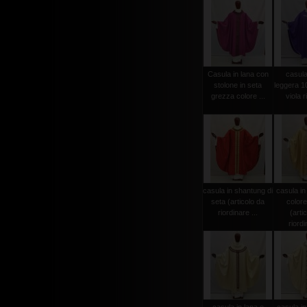
Casula in lana con
casula
stolone in seta
leggera 1
grezza colore ...
viola r
casula in shantung di
casula in
seta (articolo da
colore
riordinare ...
(arti
riordi