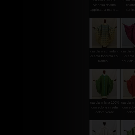
casula in lana e
casula in
viscosa ricamo
colore
applicato a mano ...
(artico
casula in schantung
casula in
di seta foderata col.
di seta
bianco ...
col.viola (
casula in lana 100%
casula in
con solone in seta
con solo
colore verde
color