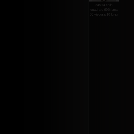
casula collo
quadrato 60% lana
30 viscosa 10 lurex
...