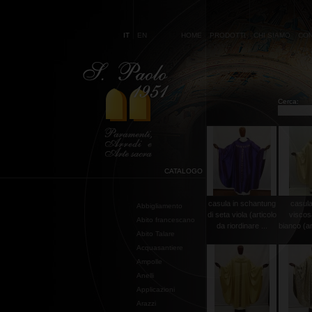
IT
EN
HOME
PRODOTTI
CHI SIAMO
CON
Cerca:
CATALOGO
casula in schantung
casula
Abbigliamento
di seta viola (articolo
viscos
Abito francescano
da riordinare ...
bianco (art
Abito Talare
Acquasantiere
Ampolle
Anelli
Applicazioni
Arazzi