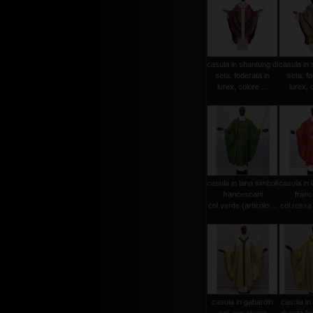
casula in shantung di
casula in 
seta, foderata in
seta, fo
lurex, colore ...
lurex, c
casula in lana simboli
casula in 
francescani
franc
col.verde (articolo ...
col.rossa (
casula in gabardin
casula in