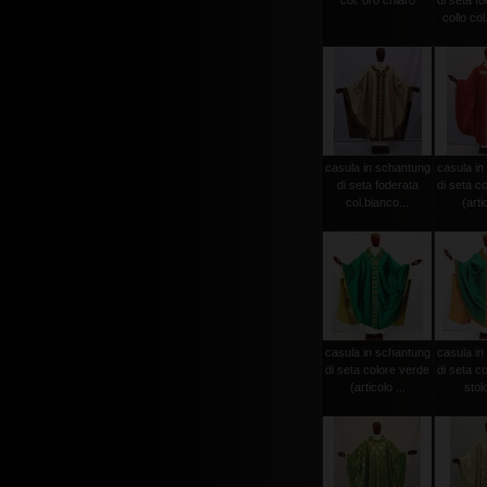
col. oro chiaro
di seta f
collo col
casula in schantung
casula in
di seta foderata
di seta c
col.bianco...
(arti
casula in schantung
casula in
di seta colore verde
di seta c
(articolo ...
stolo