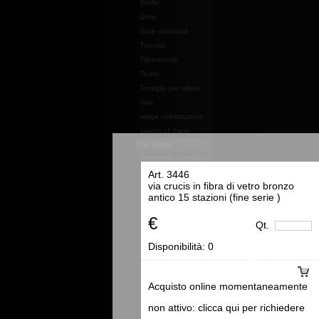
Stoffe
Stole
Stole diaconali
Tronetti
Tabernacoli
Teche
Tovaglia per altare
Vasi
valige celebrazione
vasetti oli Santi
Via Crucis
Mattonella ceramica
Essenze e profumi e
Art. 3446
via crucis in fibra di vetro bronzo
oli
antico 15 stazioni (fine serie )
€
Qt.
Disponibilità:
0
Acquisto online momentaneamente
non attivo: clicca qui per richiedere