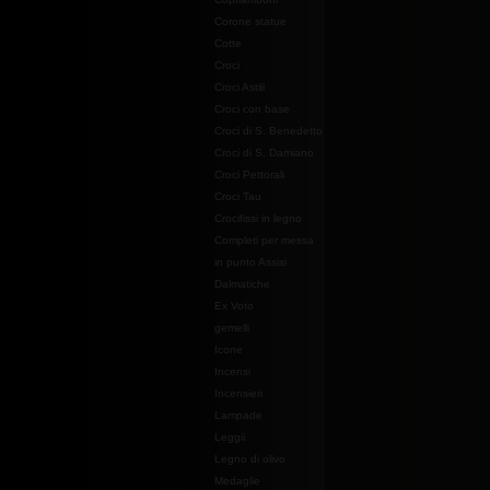
Corone statue
Cotte
Croci
Croci Astili
Croci con base
Croci di S. Benedetto
Croci di S. Damiano
Croci Pettorali
Croci Tau
Crocifissi in legno
Completi per messa
in punto Assisi
Dalmatiche
Ex Voto
gemelli
Icone
Incensi
Incensieri
Lampade
Leggii
Legno di olivo
Medaglie