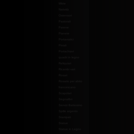
Mitrie
Natività
Ostensori
Pastorali
Patene
Pianete
Portaviatici
Piviali
Portachiavi
quadri in legno
Reliquiari
Ricambi vari
Rosari
Rosario per abito
francescano
Scapolari
Segnalibri
Servizi Battesimo
Spille argento
Stampati
Statue
Statue in Legno