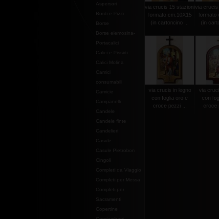
Aspersori
via crucis 15 stazioni
via crucis
Bordi e Pizzi
formato cm.10X15
formato
(in cartoncino ...
(in cart
Borse
Borse elemosina-
Portacalici
Calici e Pissidi
Calici Molina
Camici
consumabili
via crucis in legno
via cruci
Camicie
con foglia oro e
con fog
Campanelli
croce pezzi ...
croce p
Candele
Candele finte
Candelieri
Casule
Casule Pietrobon
Cingoli
Completi da Viaggio
Completi per Messa
Completi per
Sacramenti
Copertine
Copriamboni