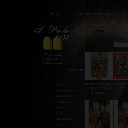
IT
EN
HOME
PRODOTTI
CHI SIAMO
CON
Cerca:
CATALOGO
via crucis 15 stazioni
via cruci
Abbigliamento
in legno cm.37x23
pezzi 
Abito francescano
(chiedere ...
Abito Talare
Acquasantiere
Ampolle
Anelli
Applicazioni
Arazzi