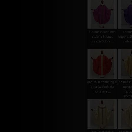
Casula in lana con
casula
stolone in seta
leggera 1
grezza colore ...
viola r
casula in shantung di
casula in
seta (articolo da
colore
riordinare ...
(arti
riordi