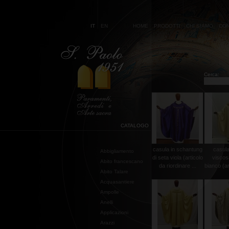
IT
EN
HOME
PRODOTTI
CHI SIAMO
CON
Cerca:
CATALOGO
casula in schantung
casula
Abbigliamento
di seta viola (articolo
viscos
Abito francescano
da riordinare ...
bianco (art
Abito Talare
Acquasantiere
Ampolle
Anelli
Applicazioni
Arazzi