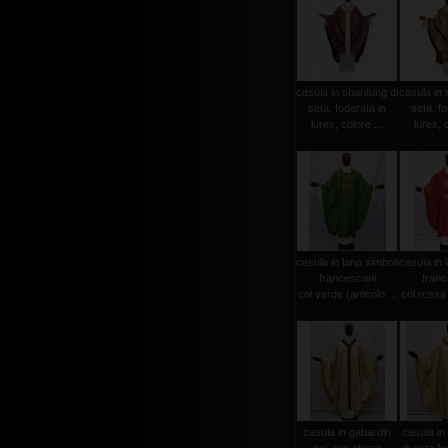
casula in shantung di
casula in 
seta, foderata in
seta, fo
lurex, colore ...
lurex, c
casula in lana simboli
casula in 
francescani
franc
col.verde (articolo ...
col.rossa (
casula in gabardin
casula in