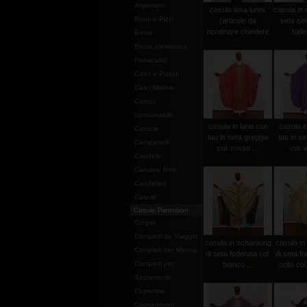
Aspersori
casula lana lurex
casula in
Bordi e Pizzi
(articolo da
seta con
riordinare chiedere
foder
Borse
...
Borse elemosina-
Portacalici
Calici e Pissidi
Calici Molina
Camici
consumabili
casula in lana con
casula i
Camicie
tau in seta greggia
tau in se
Campanelli
col. rosso ...
col. v
Candele
Candele finte
Candelieri
Casule
Casule Pietrobon
Cingoli
Completi da Viaggio
casula in schantung
casula in
Completi per Messa
di seta foderata col.
di seta f
Completi per
bianco ...
collo col
Sacramenti
Copertine
Copriamboni