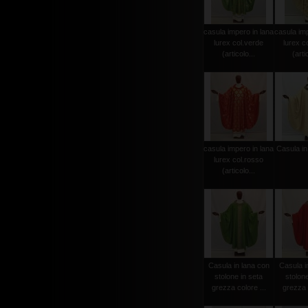
casula impero in lana
casula imp
lurex col.verde
lurex c
(articolo...
(arti
casula impero in lana
Casula in
lurex col.rosso
(articolo...
Casula in lana con
Casula i
stolone in seta
stolone
grezza colore ...
grezza c