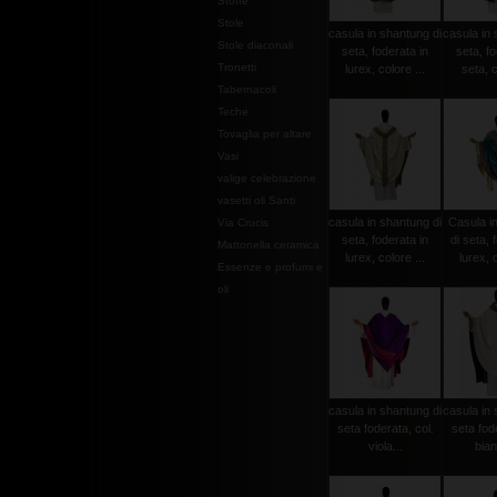
Stoffe
Stole
casula in shantung di
casula in 
Stole diaconali
seta, foderata in
seta, fo
Tronetti
lurex, colore ...
seta, c
Tabernacoli
Teche
Tovaglia per altare
Vasi
valige celebrazione
vasetti oli Santi
casula in shantung di
Casula i
Via Crucis
seta, foderata in
di seta, 
Mattonella ceramica
lurex, colore ...
lurex, c
Essenze e profumi e
oli
casula in shantung di
casula in 
seta foderata, col.
seta fode
viola...
bian