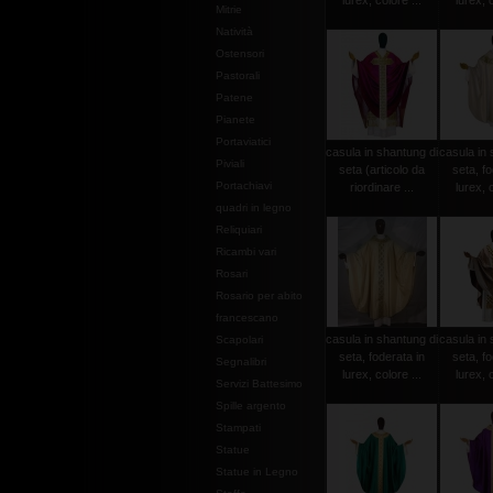
lurex, colore ...
lurex, c
Mitrie
Natività
Ostensori
Pastorali
Patene
Pianete
Portaviatici
casula in shantung di
casula in 
Piviali
seta (articolo da
seta, fo
Portachiavi
riordinare ...
lurex, c
quadri in legno
Reliquiari
Ricambi vari
Rosari
Rosario per abito
francescano
casula in shantung di
casula in 
Scapolari
seta, foderata in
seta, fo
Segnalibri
lurex, colore ...
lurex, c
Servizi Battesimo
Spille argento
Stampati
Statue
Statue in Legno