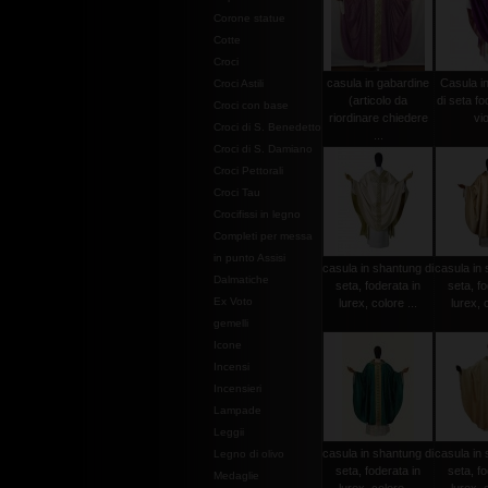
Corone statue
Cotte
Croci
casula in gabardine
Casula i
Croci Astili
(articolo da
di seta fo
Croci con base
riordinare chiedere
vio
Croci di S. Benedetto
...
Croci di S. Damiano
Croci Pettorali
Croci Tau
Crocifissi in legno
Completi per messa
in punto Assisi
casula in shantung di
casula in 
Dalmatiche
seta, foderata in
seta, fo
Ex Voto
lurex, colore ...
lurex, c
gemelli
Icone
Incensi
Incensieri
Lampade
Leggii
casula in shantung di
casula in 
Legno di olivo
seta, foderata in
seta, fo
Medaglie