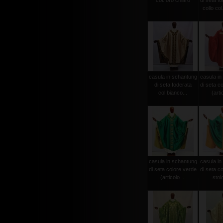
col. oro chiaro
di seta f
collo col
casula in schantung
casula in
di seta foderata
di seta c
col.bianco...
(arti
casula in schantung
casula in
di seta colore verde
di seta c
(articolo ...
stolo