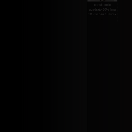
casula collo
quadrato 60% lana
30 viscosa 10 lurex
...