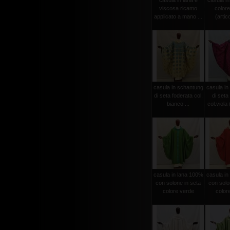
casula in lana e
casula in
viscosa ricamo
colore
applicato a mano ...
(artico
casula in schantung
casula in
di seta foderata col.
di seta
bianco ...
col.viola (
casula in lana 100%
casula in
con solone in seta
con solo
colore verde
color