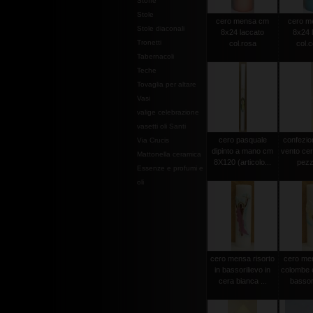
Stoffe
Stole
cero mensa cm
cero m
Stole diaconali
8x24 laccato
8x24 
Tronetti
col.rosa
col.c
Tabernacoli
Teche
Tovaglia per altare
Vasi
valige celebrazione
vasetti oli Santi
cero pasquale
confezio
Via Crucis
dipinto a mano cm
vento cer
Mattonella ceramica
8X120 (articolo...
pezz
Essenze e profumi e
oli
cero mensa risorto
cero men
in bassorilievo in
colombe e
cera bianca ...
bassori