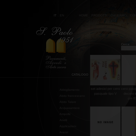
IT
EN
HOME
PRODOTTI
CHI SIAMO
CON
Cerca:
CATALOGO
set adesivi per cero
cero pasq
Abbigliamento
pasquale tipo V
decoro i
Abito francescano
cm 8X
Abito Talare
Acquasantiere
Ampolle
Anelli
Applicazioni
Arazzi