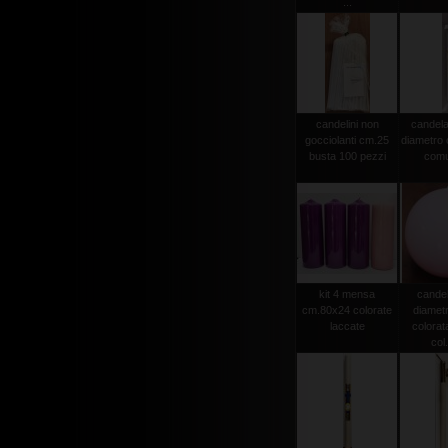
...
candelini non
candela
gocciolanti cm.25
diametro
busta 100 pezzi
comu
kit 4 mensa
candel
cm.80x24 colorate
diamet
laccate
colorat
col