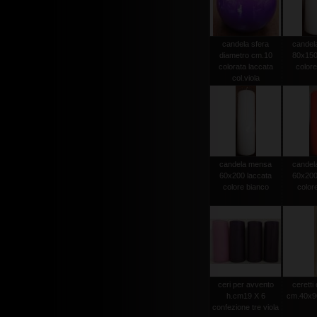
candela sfera
candel
diametro cm.10
80x150
colorata laccata
colore
col.viola
candela mensa
candel
60x200 laccata
60x200
colore bianco
color
ceri per avvento
ceretti
h.cm19 X 6
cm.40x90
confezione tre viola