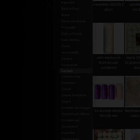
Aspersori
candelotto 60x150 2
candel
Bordi e Pizzi
pezzi
cm.1
Borse
Borse elemosina-
Portacalici
Calici e Pissidi
Calici Molina
Camici
consumabili
cero mensa cm
busta 100
Camicie
8x24 laccato
10 grammi 
Campanelli
col.bianco
dura
Candele
Candele finte
Candelieri
Casule
Casule Pietrobon
Cingoli
Completi da Viaggio
kit avvento mensa
flambeaux 
Completi per Messa
50x120 mm
colori 
Completi per
Sacramenti
Copertine
Copriamboni