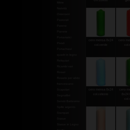
cm.20x80
gior
Mitrie
Natività
Ostensori
Pastorali
Patene
Pianete
Portaviatici
cero mensa 8x24
cero me
Piviali
col.verde
col.
Portachiavi
quadri in legno
Reliquiari
Ricambi vari
Rosari
Rosario per abito
francescano
cero mensa 8x24
cero m
Scapolari
col.celeste
8x24 
Segnalibri
col.
Servizi Battesimo
Spille argento
Stampati
Statue
Statue in Legno