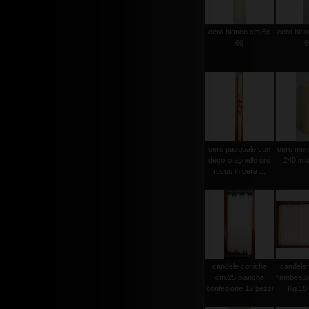
cero bianco cm.6x
cero bia
60
6
cero pasquale con
cero men
decoro agnello oro
240 in c
rosso in cera ...
candele coniche
candele 
cm.25 bianche
flambeau
confezione 12 pezzi
Kg.10 c