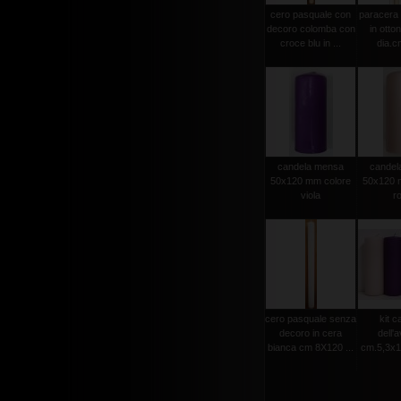
cero pasquale con
paracera 
decoro colomba con
in otto
croce blu in ...
dia.cm
candela mensa
candel
50x120 mm colore
50x120 
viola
r
cero pasquale senza
kit c
decoro in cera
dell'
bianca cm 8X120 ...
cm.5,3x15