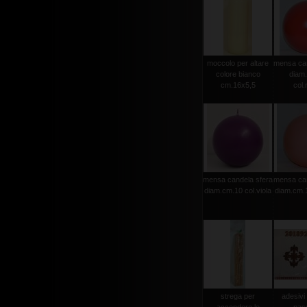
moccolo per altare
mensa can
colore bianco
diam
cm.16x5,5
col.
mensa candela sfera
mensa can
diam.cm.10 col.viola
diam.cm.1
strega per
adesivi