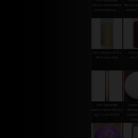
cero pasquale
cero p
decoro bassorilievo
decoro ba
di cera bianca ...
di cera 
cero mensa cm.8 x
moccol
30 in cera d'api
mm.6
cero pasquale
candel
bianco senza decoro
diamet
kg.7.1 cm 8X150
colorat
col.