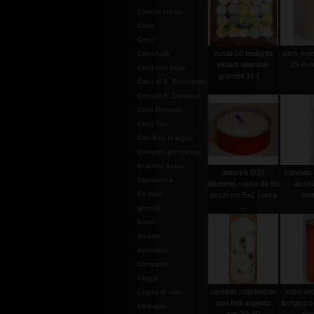
Corone statue
Cotte
Croci
busta 50 tealights
cero men
Croci Astili
pleiadi alluminio
15 in c
Croci con base
grammi 16 ( ...
Croci di S. Benedetto
Croci di S. Damiano
Croci Pettorali
Croci Tau
Crocifissi in legno
Completi per messa
in punto Assisi
antares D38
candela 
Dalmatiche
alluminio rosso da 50
assis
Ex Voto
pezzi cm.5x2 (circa
inca
...
gemelli
Icone
Incensi
Incensieri
Lampade
Leggii
candela matrimonio
cero vot
Legno di olivo
con fedi argento
liturgico c
Medaglie