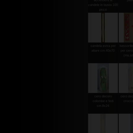
accendere le
pas
candele in busta 100
pezzi
candela extra per
bassorili
altare cm.40x70
per cero
(ms.str
cero decoro
cero dec
colombe e fedi
croci 
cm.8x24