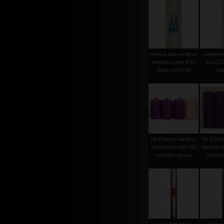
mensa bassorilievo
candela 
mariano cera d'api
cm.2X2
diam.cm.8x30
bi
kit 4 pezzi candela
kit 4 pez
mensa mm.80x150
mensa m
colorata opaca
colora