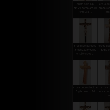
cristo delle alpi
cristo del
cm.24 corpo cm.10
croce (c
(tinto 3 c....
croc
crocifisso barocco
croce deco
antichizzato corpo
foglia 
cm.60 croce ...
croce deco ciliegio e
croce d
foglia oro cm.14
noce con 
cm