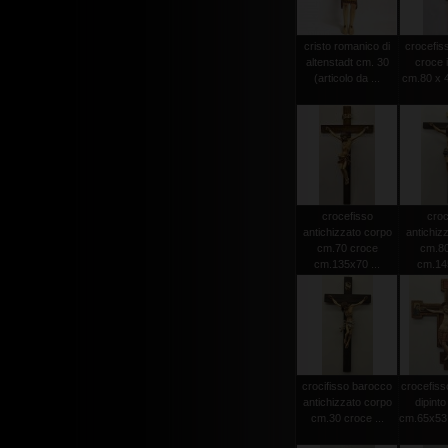
cristo romanico di
crocefiss
altenstadt cm. 30
croce 
(articolo da ...
cm.80 x 4
crocefisso
croc
antichizzato corpo
antichiz
cm.70 croce
cm.80
cm.135x70 ...
cm.145
crocifisso barocco
crocefiss
antichizzato corpo
dipint
cm.30 croce ...
cm.65x53 (