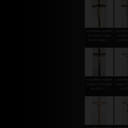
crocefisso scolpito
crocefiss
cm.29x14 corpo
cm.29x
cm.12 volto in ...
cm12 vol
crocefisso scolpito
crocefiss
corpo cm.20 totale
corpo cm
cm.40,5 X ...
cm.55 