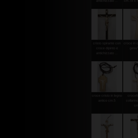
antichizzato ...
cm.78 x 4
cristo spirante con
croce in 
croce dipinto e
gesu'
antichizzato ...
croce cristo in legno
crocef
antico cm.5
collarin
cm