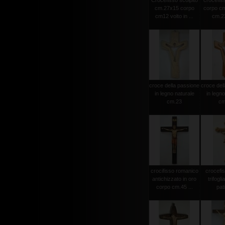
Crocefisso scolpito
crocefiss
cm.27x15 corpo
corpo cm
cm12 volto in ...
cm.23
croce della passione
croce del
in legno naturale
in legno
cm.23
cm
crocifisso romanico
crocefi
antichizzato in oro
trifogli
corpo cm.45 ...
pat