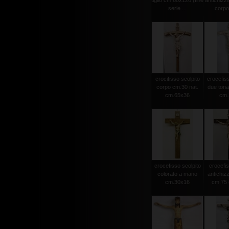
tiglio cm.60x120 (fine
antichizz
serie ...
corpo 
crocifisso scolpito
crocefiss
corpo cm.30 nat.
due tonat
cm.65x36
cm.2
crocefisso scolpito
crocefis
colorato a mano
antichiz
cm.30x16
cm.75 c