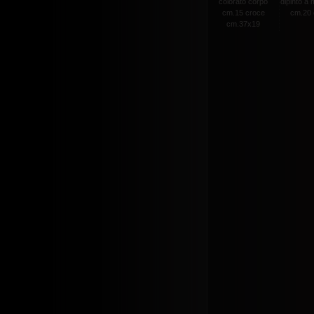
colorato corpo
dipinto a
cm.15 croce
cm.20 c
cm.37x19