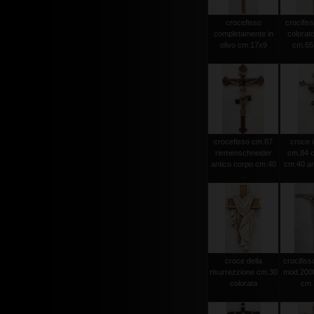
crocefisso
crocifiss
completamente in
colorato
olivo cm.17x9
cm.65 
crocefisso cm.87
croce i
riemenschneider
cm.84 c
antico corpo cm.40
cm.40 an
...
croce della
crocifisso
risurrezzione cm.30
mod.2000 
colorata
cm.1