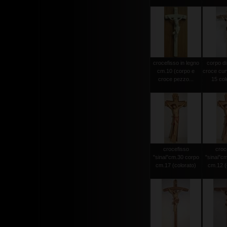
crocefisso in legno
corpo di
cm.10 (corpo e
croce cur
croce pezzo...
15 colo
crocefisso
croc
"sinai"cm.30 corpo
"sinai"c
cm.17 (colorato)
cm.12 (