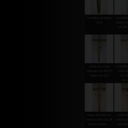
crocifisso in legno
crocefiss
cm.8
corpo cm
cm.30 x
cristo su croce
crocefiss
colorato cm.26x13
natura
corpo cm.11,5
cm.15
cm.
corpo di cristo su
corpo di
croce curva cm.34
croce cu
dorato manto ...
colorato