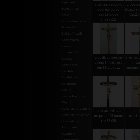
Aspersori
crocifisso scolpito
crocefiss
Bordi e Pizzi
colorato corpo
dipinto a
cm.12 croce
cm.20 c
Borse
cm.27x15
Borse elemosina-
Portacalici
Calici e Pissidi
Calici Molina
Camici
consumabili
crocefisso scolpito
crocifiss
Camicie
colore in foglia oro
in ca
Campanelli
cm.36 croce ...
interamen
Candele
Candele finte
Candelieri
Casule
Casule Pietrobon
Cingoli
Completi da Viaggio
cristo antichizzato
crocef
Completi per Messa
corpo cm.25 croce
rosario 
cm.53x28
Completi per
Sacramenti
Copertine
Copriamboni