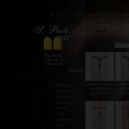
IT
EN
HOME
PRODOTTI
CHI SIAMO
CON
Cerca:
CATALOGO
crocifisso stilizzato
crocifisso
Abbigliamento
mod.2000 corpo
mod.20
Abito francescano
scuro cm.30 ...
scuro c
Abito Talare
Acquasantiere
Ampolle
Anelli
Applicazioni
Arazzi