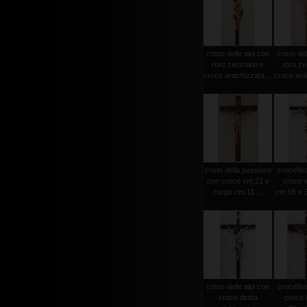
cristo delle alpi con
cristo del
roro zecchino e
roro ze
croce antichizzata ...
croce anti
cristo della passione
crocefiss
con croce cm.21 e
croce i
corpo cm.11 ...
cm.65 x 3
cristo delle alpi con
crocefiss
croce diritta
croce 