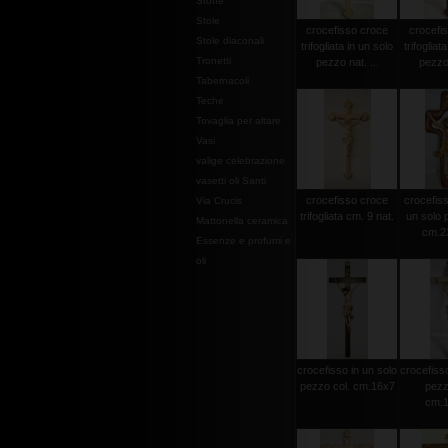
Stoffe
Stole
crocefisso croce
crocefi
Stole diaconali
trifogliata in un solo
trifogliat
Tronetti
pezzo nat. ...
pezzo 
Tabernacoli
Teche
Tovaglia per altare
Vasi
valige celebrazione
vasetti oli Santi
crocefisso croce
crocefisso
Via Crucis
trifogliata cm. 9 nat.
un solo 
Mattonella ceramica
cm.2
Essenze e profumi e
oli
crocefisso in un solo
crocefisso
pezzo col. cm.16x7
pezz
cm.1