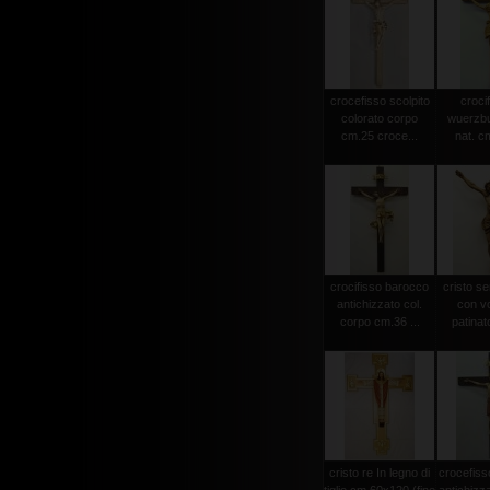
crocefisso scolpito
crocif
colorato corpo
wuerzbu
cm.25 croce...
nat. c
crocifisso barocco
cristo s
antichizzato col.
con vo
corpo cm.36 ...
patinat
cristo re In legno di
crocefiss