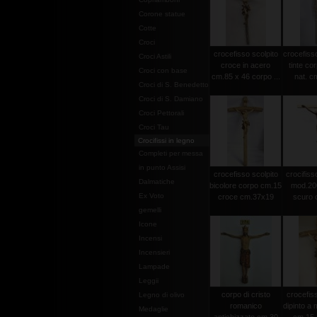
Corone statue
Cotte
Croci
crocefisso scolpito
crocefisso
Croci Astili
croce in acero
tinte co
Croci con base
cm.85 x 46 corpo ...
nat. c
Croci di S. Benedetto
Croci di S. Damiano
Croci Pettorali
Croci Tau
Crocifissi in legno
Completi per messa
in punto Assisi
crocefisso scolpito
crocifisso
Dalmatiche
bicolore corpo cm.15
mod.20
Ex Voto
croce cm.37x19
scuro c
gemelli
Icone
Incensi
Incensieri
Lampade
Leggii
corpo di cristo
crocefiss
Legno di olivo
romanico
dipinto a
Medaglie