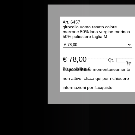
Art. 6457
girocollo uomo rasato colore
marrone 50% lana vergine merinos
50% poliestere taglia M
€ 78,00
Qt.
Disponibilità:
0
Acquisto online momentaneamente
non attivo: clicca qui per richiedere
informazioni per l'acquisto