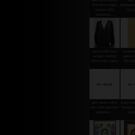
giacca con trecce
velo 
50% lana vergine
triangola
merinos 50%
cm.12
poliestere ...
giacca 50% lana
broderi
vergine merinos
giallo o
50% acrilico colore
78% poli
...
gilet rasato colore
icona mad
nero 50% lana 50%
tenerezz
poliestere ...
dipint