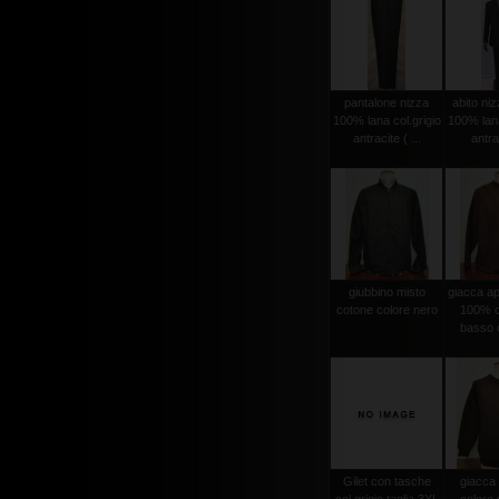
pantalone nizza
abito niz
100% lana col.grigio
100% lana
antracite ( ...
antrac
giubbino misto
giacca ape
cotone colore nero
100% c
basso c
Gilet con tasche
giacca