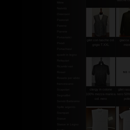
tasche co
Mitrie
Natività
Ostensori
Pastorali
Patene
Pianete
Portaviatici
gilet con tasche col.
giacca
Piviali
grigio T.XXL
mist
Portachiavi
quadri in legno
Reliquiari
Ricambi vari
Rosari
Rosario per abito
francescano
clergy in cotone
gilet ras
Scapolari
100% mezza manica
nero 50%
Segnalibri
col. nero
poli
Servizi Battesimo
Spille argento
Stampati
Statue
Statue in Legno