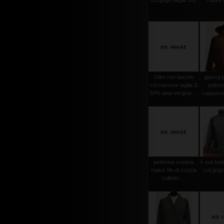
col.grigio taglia 3XL
colore
Gilet con tasche
giacca 
col.marrone taglia S
polies
50% lana vergine ...
cappuccio
pettorina costina
k.wai fode
mako' filo di scozia
col.grigi
colletto ...