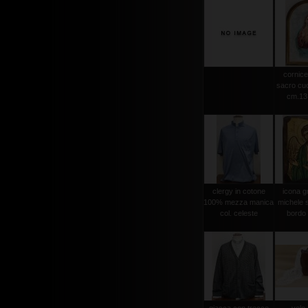
cornice
sacro cuo
cm.13,
clergy in cotone
icona g
100% mezza manica
michele s
col. celeste
bordo 