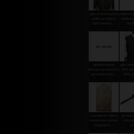
giacca donna punto
pullover 
stoffa con tasche
manica se
50% merinos ...
blu 5
giubbino punto
gilet ras
tessuto con tasche a
50% lan
sacchetto misto ...
50% po
custodia per abiti in
gruccia 
tessuto non tessuto
nero pe
traspirante ...
cm