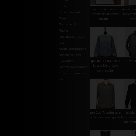
Stoffe
Stole
pettorina costina
maglia ma
Stole diaconali
mako' filo di scozia
mako' fil
Tronetti
colletto ...
colle
Tabernacoli
Teche
Tovaglia per altare
Vasi
valige celebrazione
vasetti oli Santi
giacca donna misto
k.wai 
Via Crucis
lana grigio chiaro
Mattonella ceramica
con tasche
Essenze e profumi e
oli
pile 100 % poliestere
giubbi
italiana colore grigio
tessuto c
sacchetto