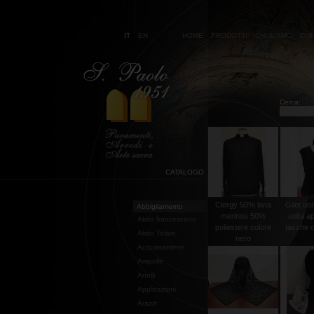
IT
EN
HOME
PRODOTTI
CHI SIAMO
CON
Cerca:
CATALOGO
Clergy 50% lana
Gilet uo
Abbigliamento
merinos 50%
unita a
Abito francescano
poliestere colore
tasche co
Abito Talare
nero
Acquasantiere
Ampolle
Anelli
Applicazioni
Arazzi