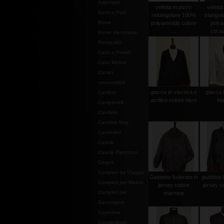
Aspersori
veletta in pizzo
veletta
Bordi e Pizzi
rettangolare 100%
triango
Borse
polyammide colore
poly
...
col.av
Borse elemosina-
Portacalici
Calici e Pissidi
Calici Molina
Camici
consumabili
giacca in viscosa e
giacca 
Camicie
acrilico colore nero
bi
Campanelli
Candele
Candele finte
Candelieri
Casule
Casule Pietrobon
Cingoli
Completi da Viaggio
Giubbino foderato in
giubbino 
Completi per Messa
jersey colore
jersey c
Completi per
marrone
Sacramenti
Copertine
Copriamboni