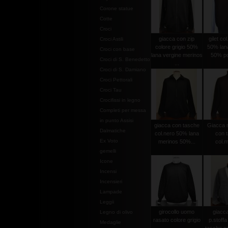
Corone statue
Cotte
Croci
giacca con zip
gilet co
Croci Astili
colore grigio 50%
50% lan
Croci con base
lana vergine merinos
50% po
Croci di S. Benedetto
...
Croci di S. Damiano
Croci Pettorali
Croci Tau
Crocifissi in legno
Completi per messa
in punto Assisi
giacca con tasche
Giacca m
Dalmatiche
col.nero 50% lana
con 
Ex Voto
merinos 50%...
col.
gemelli
Icone
Incensi
Incensieri
Lampade
Leggii
girocollo uomo
giacc
Legno di olivo
rasato colore grigio
p.stoffa
Medaglie