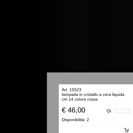
Art. 15523
lampada in cristallo a cera liquida
cm.14 colore rossa
€ 46,00
Qt.
Disponibilità:
2