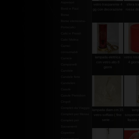
Aspersori
vetro trasparente 4
sfera tr
Bordi e Pizzi
gg con decorazione
rossa di
Borse
Borse elemosina-
Portacalici
Calici e Pissidi
Calici Molina
Camici
consumabili
lampada elettrica
vetro ross
Camicie
con vetro alto 8
4 giorn
Campanelli
giorni
Candele
Candele finte
Candelieri
Casule
Casule Pietrobon
Cingoli
Completi da Viaggio
lampada diam.cm.15
lamp
Completi per Messa
vetro soffiato ( fine
sospensi
serie ...
liquida 
Completi per
Sacramenti
Copertine
Copriamboni