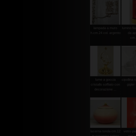
lampada a muro
lumino fi
h.cm.24 col. argento
da ap
cm.
lume a goccia
cipollina 
cristallo soffiato con
gigler
decorazione ...
lucerna tonda cm.12
vetro pa