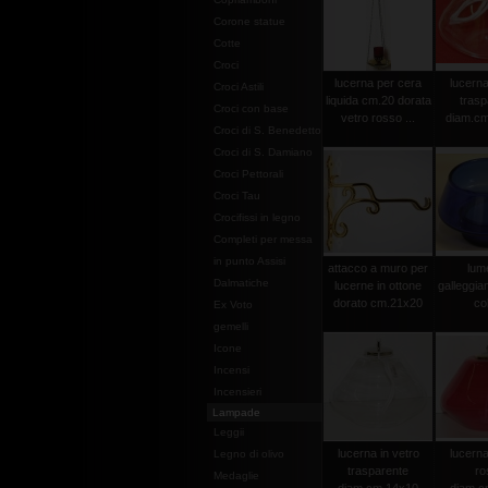
Corone statue
Cotte
Croci
lucerna per cera
lucerna
Croci Astili
liquida cm.20 dorata
trasp
Croci con base
vetro rosso ...
diam.cm
Croci di S. Benedetto
Croci di S. Damiano
Croci Pettorali
Croci Tau
Crocifissi in legno
Completi per messa
in punto Assisi
attacco a muro per
lume
Dalmatiche
lucerne in ottone
galleggia
dorato cm.21x20
col
Ex Voto
gemelli
Icone
Incensi
Incensieri
Lampade
Leggii
lucerna in vetro
lucerna
Legno di olivo
trasparente
ro
Medaglie