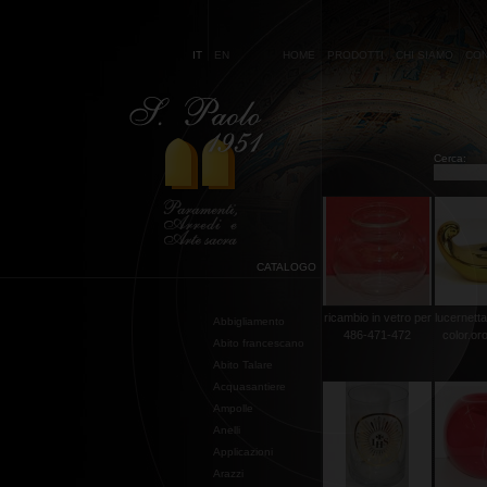
IT
EN
HOME
PRODOTTI
CHI SIAMO
CON
Cerca:
CATALOGO
ricambio in vetro per
lucernetta
Abbigliamento
486-471-472
color.or
Abito francescano
Abito Talare
Acquasantiere
Ampolle
Anelli
Applicazioni
Arazzi