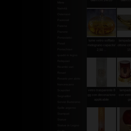
diam.cm.14x10
diam.c
Mitrie
Natività
Ostensori
Pastorali
Patene
Pianete
Portaviatici
lume vetro soffiato
lampada 
Piviali
melograno capacita'
ottone cm
Portachiavi
2,50 ...
15
quadri in legno
Reliquiari
Ricambi vari
Rosari
Rosario per abito
francescano
vetro trasparente 8
lampada 
Scapolari
gg con decorazione
con vetr
Segnalibri
applicabile
gi
Servizi Battesimo
Spille argento
Stampati
Statue
Statue in Legno