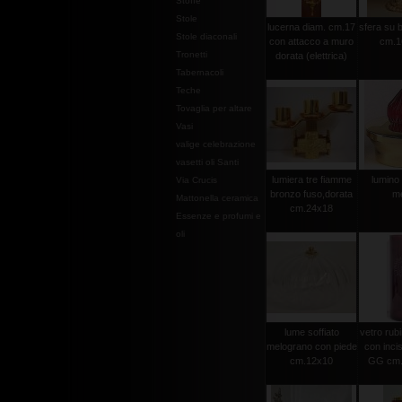
Stoffe
Stole
lucerna diam. cm.17
sfera su 
Stole diaconali
con attacco a muro
cm.1
Tronetti
dorata (elettrica)
Tabernacoli
Teche
Tovaglia per altare
Vasi
valige celebrazione
vasetti oli Santi
lumiera tre fiamme
lumino 
Via Crucis
bronzo fuso,dorata
m
Mattonella ceramica
cm.24x18
Essenze e profumi e
oli
lume soffiato
vetro rubi
melograno con piede
con incis
cm.12x10
GG cm.