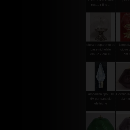
in ceramica colore
per ci
rossa ( fine ...
sfera trasparente su
lampada 
base nichelate
giove 
cm.22 x cm.16
cm.
lampadina tipo E10
lucerna in
6V per candele
diam.
elettriche