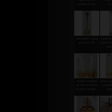
diam.cm.15 x
vetro
candela da cm.5
cm.
candelabro 3 piedi
candelier
dorato cm.25
argentato
bosso
coppia candelieri
coppia can
art.590 cm.31x15
completa
con finte candele ...
cand