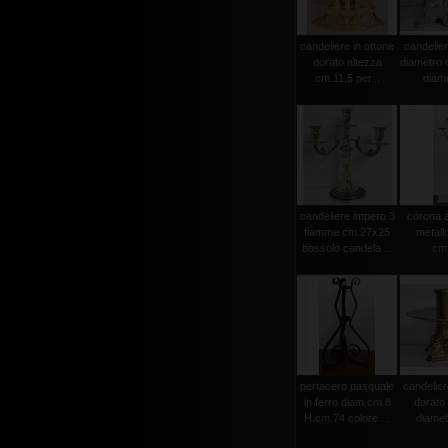
candeliere in ottone
candelie
dorato altezza
diametro 
cm.11,5 per...
diame
candeliere impero 3
corona a
fiamme cm.27x25
metall
bossolo candela ...
cm
pertacero pasquale
candelier
in ferro diam.cm.8
dorato
H.cm.74 colore ...
diamet