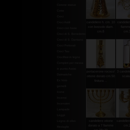
Corone statue
Cotte
Croci
candeliere h. cm. 10
candelier
Croci Astili
con bossolo diam.
fiamme
Croci con base
cm.8
cm.
Croci di S. Benedetto
Croci di S. Damiano
Croci Pettorali
Croci Tau
Crocifissi in legno
Completi per messa
in punto Assisi
portacerone rococo'
3 candele
Dalmatiche
ottone dorato cm.50
scala
Ex Voto
finitura ...
gemelli
Icone
Incensi
Incensieri
Lampade
Leggii
candeliere ottone
candelier
Legno di olivo
dorato a 7 fiamme
cm.
Medaglie