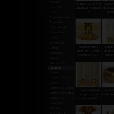
Aspersori
lumiera a tre fiamme
coppia c
Bordi e Pizzi
cm.28x16 x candela
dorati d
4
complet
Borse
Borse elemosina-
Portacalici
Calici e Pissidi
Calici Molina
Camici
consumabili
candeliere base
coppia 
Camicie
diam. cm.14 piatto
dorati c
Campanelli
diametro cm.15, ...
finta ca
Candele
Candele finte
Candelieri
Casule
Casule Pietrobon
Cingoli
Completi da Viaggio
2 candelieri dorati
portacer
Completi per Messa
completi di finta
dorato di
Completi per
candela cm.5x25 ...
Sacramenti
Copertine
Copriamboni