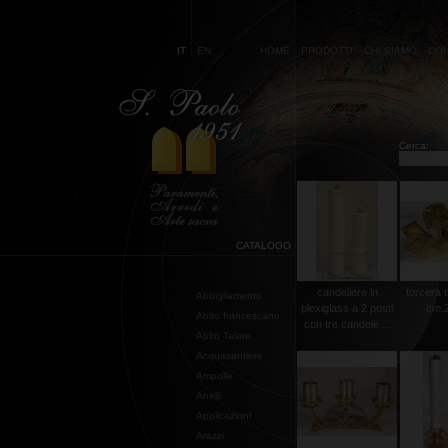
IT
EN
HOME
PRODOTTI
CHI SIAMO
CON
Cerca:
CATALOGO
candeliere in
torcera 
Abbigliamento
plexiglass a 2 posti
cm.
Abito francescano
con tre candele ...
Abito Talare
Acquasantiere
Ampolle
Anelli
Applicazioni
Arazzi