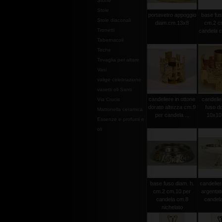
Stoffe
Stole
portavetro appoggio
base fus
Stole diaconali
diam.cm.13x8
cm.2 c
Tronetti
candela c
Tabernacoli
Teche
Tovaglia per altare
Vasi
valige celebrazione
vasetti oli Santi
candeliere in ottone
candelie
Via Crucis
dorato altezza cm.9
fuso d
Mattonella ceramica
per candela ...
10x10
Essenze e profumi e
oli
base fuso diam. h.
candelier
cm.2 cm.10 per
argentat
candela cm.8
candela
nichelato