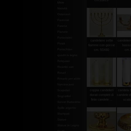
cm.28x29
Mitrie
Natività
Ostensori
Pastorali
Patene
Pianete
Portaviatici
candeliere sette
candelier
Piviali
fiamme con goccie
basso
Portachiavi
cm. 50X60
cm.
quadri in legno
Reliquiari
Ricambi vari
Rosari
Rosario per abito
francescano
coppia candelieri
candela 
Scapolari
dorati completi di
candele d
Segnalibri
finte candele ...
scala
Servizi Battesimo
Spille argento
Stampati
Statue
Statue in Legno