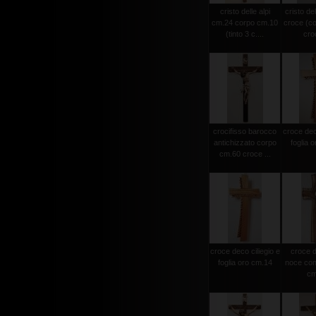
cristo delle alpi
cristo del
cm.24 corpo cm.10
croce (c
(tinto 3 c....
croc
crocifisso barocco
croce deco
antichizzato corpo
foglia 
cm.60 croce ...
croce deco ciliegio e
croce d
foglia oro cm.14
noce con 
cm