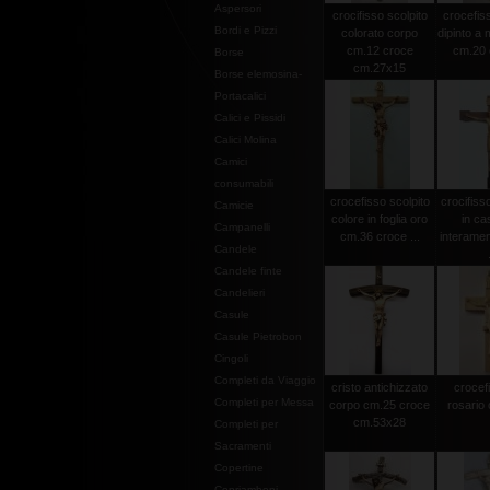
Aspersori
crocifisso scolpito
crocefiss
Bordi e Pizzi
colorato corpo
dipinto a
cm.12 croce
cm.20 c
Borse
cm.27x15
Borse elemosina-
Portacalici
Calici e Pissidi
Calici Molina
Camici
consumabili
crocefisso scolpito
crocifiss
Camicie
colore in foglia oro
in ca
Campanelli
cm.36 croce ...
interamen
Candele
Candele finte
Candelieri
Casule
Casule Pietrobon
Cingoli
Completi da Viaggio
cristo antichizzato
crocef
Completi per Messa
corpo cm.25 croce
rosario 
cm.53x28
Completi per
Sacramenti
Copertine
Copriamboni