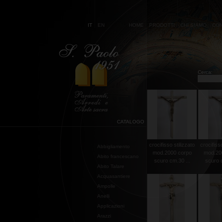
IT
EN
HOME
PRODOTTI
CHI SIAMO
CON
Cerca:
CATALOGO
crocifisso stilizzato
crocifisso
Abbigliamento
mod.2000 corpo
mod.20
Abito francescano
scuro cm.30 ...
scuro c
Abito Talare
Acquasantiere
Ampolle
Anelli
Applicazioni
Arazzi