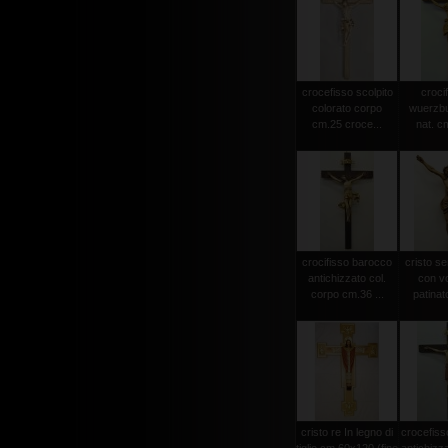
crocefisso scolpito
crocif
colorato corpo
wuerzbu
cm.25 croce...
nat. c
crocifisso barocco
cristo s
antichizzato col.
con vo
corpo cm.36 ...
patinat
cristo re In legno di
crocefiss