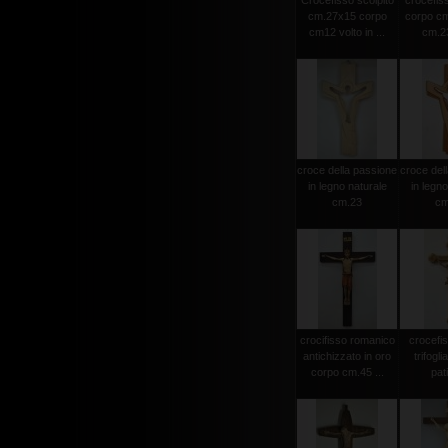
Crocefisso scolpito
crocefiss
cm.27x15 corpo
corpo cm
cm12 volto in ...
cm.23
croce della passione
croce del
in legno naturale
in legno
cm.23
cm
crocifisso romanico
crocefi
antichizzato in oro
trifogli
corpo cm.45 ...
pat