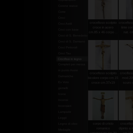
Corone statue
Cotte
Croci
crocefisso scolpito
crocefisso
Croci Astili
croce in acero
tinte co
Croci con base
cm.85 x 46 corpo ...
nat. c
Croci di S. Benedetto
Croci di S. Damiano
Croci Pettorali
Croci Tau
Crocifissi in legno
Completi per messa
in punto Assisi
crocefisso scolpito
crocifisso
Dalmatiche
bicolore corpo cm.15
mod.20
Ex Voto
croce cm.37x19
scuro c
gemelli
Icone
Incensi
Incensieri
Lampade
Leggii
corpo di cristo
crocefiss
Legno di olivo
romanico
dipinto a
Medaglie