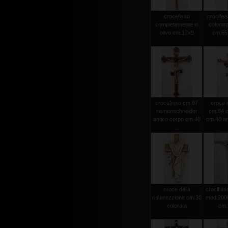
crocefisso
crocifiss
completamente in
colorato
olivo cm.17x9
cm.65 
crocefisso cm.87
croce i
riemenschneider
cm.84 c
antico corpo cm.40
cm.40 an
...
croce della
crocifisso
risurrezzione cm.30
mod.2000 
colorata
cm.1