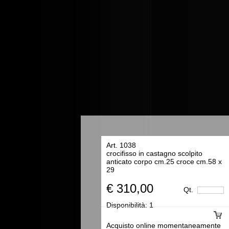
Art. 1038
crocifisso in castagno scolpito
anticato corpo cm.25 croce cm.58 x
29
€ 310,00
Qt.
Disponibilità:
1
Acquisto online momentaneamente