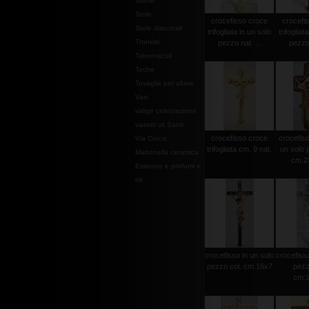
Stoffe
Stole
crocefisso croce
crocefi
Stole diaconali
trifogliata in un solo
trifogliat
Tronetti
pezzo nat. ...
pezzo 
Tabernacoli
Teche
Tovaglia per altare
Vasi
valige celebrazione
vasetti oli Santi
crocefisso croce
crocefisso
Via Crucis
trifogliata cm. 9 nat.
un solo 
Mattonella ceramica
cm.2
Essenze e profumi e
oli
crocefisso in un solo
crocefisso
pezzo col. cm.16x7
pezz
cm.1