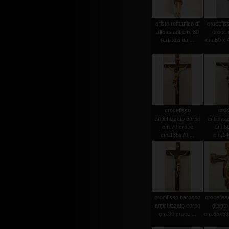
cristo romanico di
crocefiss
altenstadt cm. 30
croce 
(articolo da ...
cm.80 x 4
crocefisso
croc
antichizzato corpo
antichiz
cm.70 croce
cm.80
cm.135x70 ...
cm.145
crocifisso barocco
crocefiss
antichizzato corpo
dipint
cm.30 croce ...
cm.65x53 (