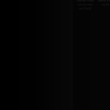
colorato corpo
dipinto a
cm.15 croce
cm.20 c
cm.37x19