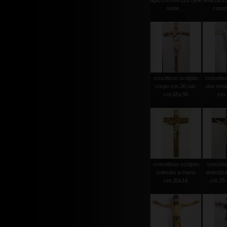
tiglio cm.60x120 (fine
antichizz
serie ...
corpo 
crocifisso scolpito
crocefiss
corpo cm.30 nat.
due tonat
cm.65x36
cm.2
crocefisso scolpito
crocefis
colorato a mano
antichiz
cm.30x16
cm.75 c