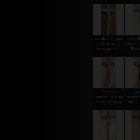
crocefisso in legno
corpo di
cm.10 (corpo e
croce cur
croce pezzo...
15 colo
crocefisso
croc
"sinai"cm.30 corpo
"sinai"c
cm.17 (colorato)
cm.12 (