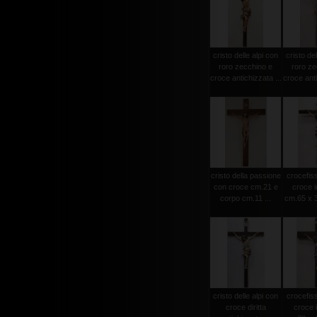
cristo delle alpi con
cristo del
roro zecchino e
roro ze
croce antichizzata ...
croce anti
cristo della passione
crocefiss
con croce cm.21 e
croce i
corpo cm.11 ...
cm.65 x 3
cristo delle alpi con
crocefiss
croce diritta
croce 