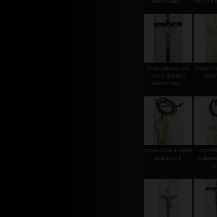
antichizzato ...
cm.78 x 4
cristo spirante con
croce in 
croce dipinto e
gesu'
antichizzato ...
croce cristo in legno
crocef
antico cm.5
collarin
cm