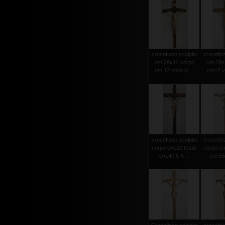
crocefisso scolpito
crocefiss
cm.29x14 corpo
cm.29x
cm.12 volto in ...
cm12 vol
crocefisso scolpito
crocefiss
corpo cm.20 totale
corpo cm
cm.40,5 X ...
cm.55 