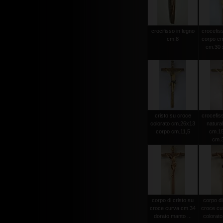
crocifisso in legno
crocefiss
cm.8
corpo cm
cm.30 x
cristo su croce
crocefiss
colorato cm.26x13
natura
corpo cm.11,5
cm.15
cm.
corpo di cristo su
corpo di
croce curva cm.34
croce cu
dorato manto ...
colorato