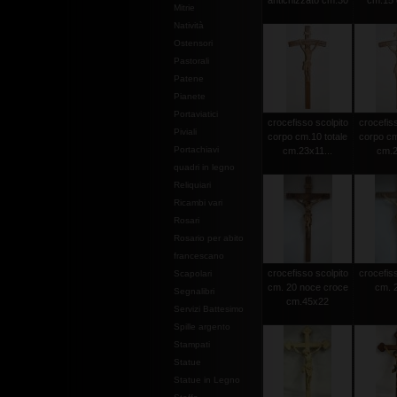
antichizzato cm.30
cm.15 c
Mitrie
Natività
Ostensori
Pastorali
Patene
Pianete
Portaviatici
crocefisso scolpito
crocefiss
Piviali
corpo cm.10 totale
corpo cm
Portachiavi
cm.23x11...
cm.2
quadri in legno
Reliquiari
Ricambi vari
Rosari
Rosario per abito
francescano
crocefisso scolpito
crocefiss
Scapolari
cm. 20 noce croce
cm. 2
Segnalibri
cm.45x22
Servizi Battesimo
Spille argento
Stampati
Statue
Statue in Legno