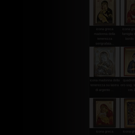
icona greca
icona gr
madonna della
famiglia 
tenerezza
bordo l
serigrafata...
icona madonna della
quadretto
tenerezza su lastra
oro sog. 
di argento ...
cm.15
icona greca
icona g