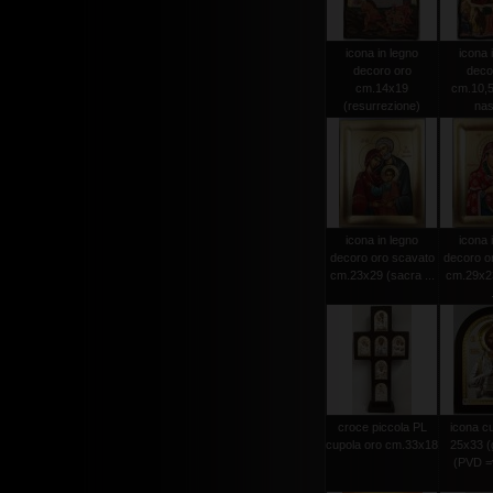
icona in legno
icona 
decoro oro
deco
cm.14x19
cm.10,5
(resurrezione)
nas
icona in legno
icona 
decoro oro scavato
decoro o
cm.23x29 (sacra ...
cm.29x23
croce piccola PL
icona c
cupola oro cm.33x18
25x33 (
(PVD =v