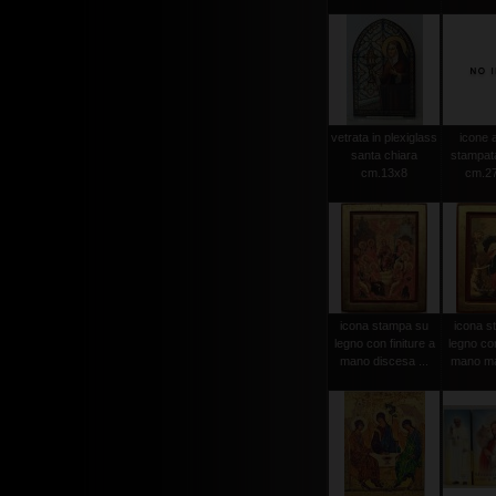
vetrata in plexiglass
icone a
santa chiara
stampat
cm.13x8
cm.27
icona stampa su
icona s
legno con finiture a
legno con
mano discesa ...
mano ma