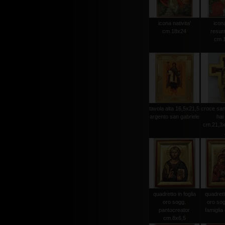
icona nativita'
icona
cm.18x24
resur
cm.
tavola alta 16,5x21,5
croce san
argento san gabriele
hai 
cm.21,3x
quadretto in foglia
quadretto
oro sogg.
oro sog
pantocreator
famiglia
cm.8x6,5