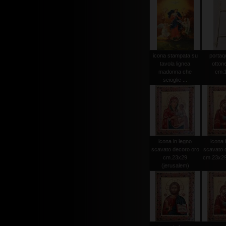
icona stampata su
portaq
tavola lignea
ottone
madonna che
cm.
scioglie ...
icona in legno
icona 
scavato decoro oro
scavato 
cm.23x29
cm.23x29 
(jerusalem)