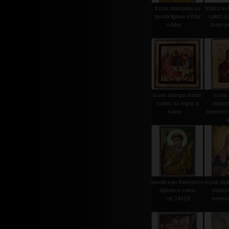
icona stampata su
trittico in
tavola lignea trinita'
caldo po
rublev ...
buon pa
icona stampa trinita'
icona
rublev su legno a
madonn
mano ...
tenerezz
a
tavola san francesco
icona dip
dipinta a mano
madonn
cm.14x19
tenerez