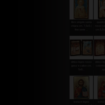
libro singolo santa
quadret
chiara cm. 7,5x5 (
rosso sa
fine serie ...
cm.5,5x4 
dittico legno rosso
dittico l
gesu' e calice cm.
colomba
5x8...
ap
icona in legno
icona 