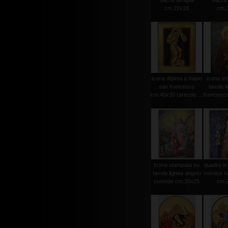
sacra famiglia
sacra 
cm.22x18
cm.
icona dipinta a mano
icona st
san francesco
tavola l
cm.40x30 (articolo ...
francesc
Icona stampata su
quadro in
tavola lignea angelo
cornice s
custode cm.20x25
cm.