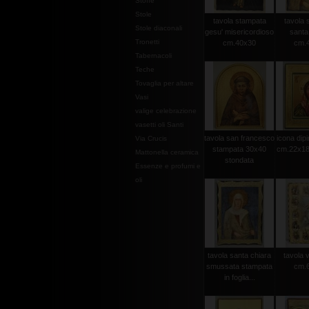
Stoffe
Stole
tavola stampata
tavola 
Stole diaconali
gesu' misericordioso
santa
Tronetti
cm.40x30
cm.
Tabernacoli
Teche
Tovaglia per altare
Vasi
valige celebrazione
vasetti oli Santi
tavola san francesco
icona dip
Via Crucis
stampata 30x40
cm.22x18
Mattonella ceramica
stondata
Essenze e profumi e
oli
tavola santa chiara
tavola v
smussata stampata
cm.
in foglia...