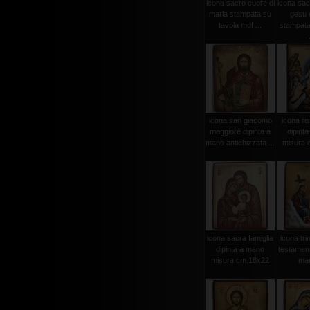
icona sacro cuore di
icona sac
maria stampata su
gesu 
tavola mdf ...
stampata
icona san giacomo
icona ri
maggiore dipinta a
dipint
mano antichizzata ...
misura 
icona sacra famiglia
icona tri
dipinta a mano
testament
misura cm.18x22
man