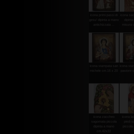
icona primi passi di
icona sac
gesu' dipinta a mano
dipint
antichizzata ...
misura 
icona stampata san
icona sta
michele cm.16 x 20
pastore 
icona zaccheo
icona la
sagomata piccola
piedi 
dipinta a mano
piccola d
cm.42x22