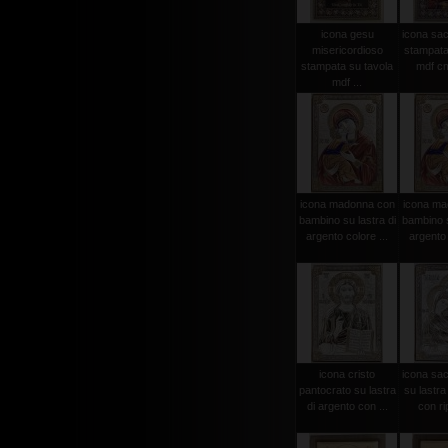
icona gesu
icona sac
misericordioso
stampata
stampata su tavola
mdf c
mdf ...
icona madonna con
icona ma
bambino su lastra di
bambino s
argento colore ...
argento 
icona cristo
icona sac
pantocrato su lastra
su lastra
di argento con ...
con rip