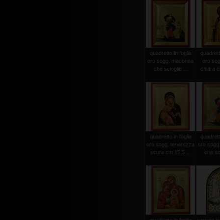
quadretto in foglia
quadretto
oro sogg. madonna
oro sog
che scioglie ...
chiara c
quadretto in foglia
quadretto
oro sogg. tenerezza
oro sogg
scura cm.15,5 ...
che sci