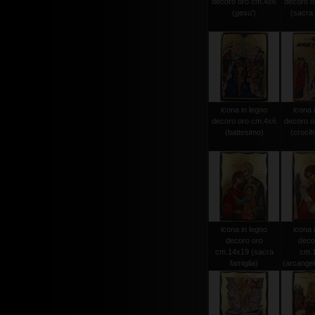
decoro oro cm.4x6
decoro o
(gesu')
(sacra 
icona in legno
icona 
decoro oro cm.4x6
decoro o
(battesimo)
(crocifi
icona in legno
icona 
decoro oro
deco
cm.14x19 (sacra
cm.
famiglia)
(arcangel