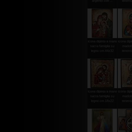
argento con ...
tenerez
icona dipinta a mano
icona dip
sacra famiglia su
madonn
legno cm.44x32
tenerez
icona dipinta a mano
icona dip
sacra famiglia su
madonn
legno cm.18x22
tenerez