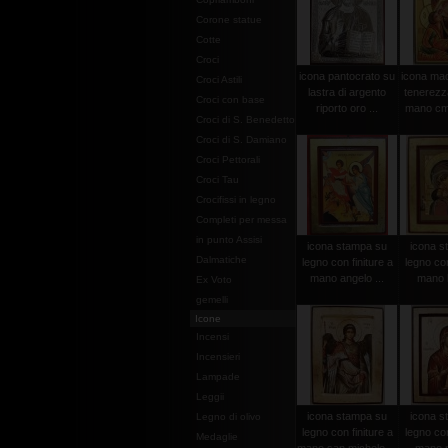
Corone statue
Cotte
Croci
icona pantocrato su
icona mad
Croci Astili
lastra di argento
tenerezza
Croci con base
riporto oro ...
mano cm.
Croci di S. Benedetto
Croci di S. Damiano
Croci Pettorali
Croci Tau
Crocifissi in legno
Completi per messa
in punto Assisi
icona stampa su
icona s
Dalmatiche
legno con finiture a
legno con
mano angelo ...
mano b
Ex Voto
gemelli
Icone
Incensi
Incensieri
Lampade
Leggii
icona stampa su
icona s
Legno di olivo
legno con finiture a
legno con
Medaglie