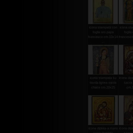
icona stampata con
icona st
foglia oro papa
foglia
francesco cm.10x14
francesco 
...
icona stampata su
icona dip
tavola lignea santa
sacra 
chiara cm.20x25
cm.
icona dipinta a mano
icona dip