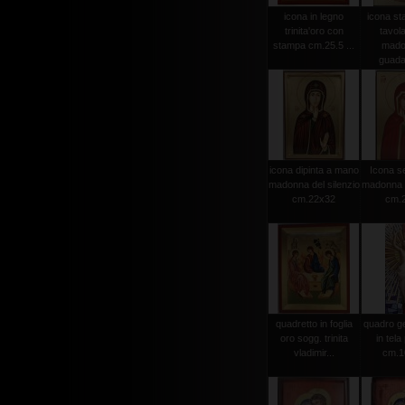
icona in legno
icona st
trinita'oro con
tavola
stampa cm.25.5 ...
mado
guadal
icona dipinta a mano
Icona se
madonna del silenzio
madonna d
cm.22x32
cm.
quadretto in foglia
quadro ge
oro sogg. trinita
in tela 
vladimir...
cm.10