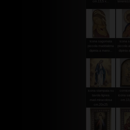
cm.13,5 x...
tenerezz
icona sagomata
icona 
piccola maddalena
piccola 
dipinta a mano...
dipinta 
icona stampata su
cornice
tavola lignea
icona sa
mad.miracolosa
cm.13,5
cm.20x25