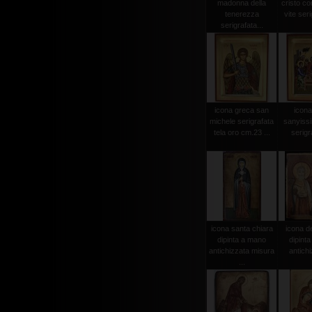
madonna della
cristo co
tenerezza
vite seri
serigrafata...
icona greca san
icona
michele serigrafata
sanyissim
tela oro cm.23 ...
serigra
icona santa chiara
icona de
dipinta a mano
dipint
antichizzata misura
antichi
...