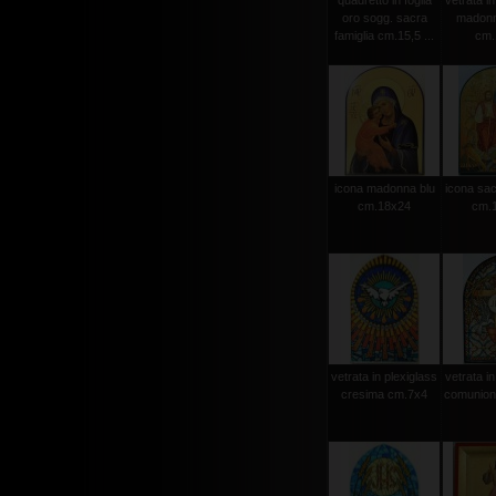
quadretto in foglia
vetrata in
oro sogg. sacra
madonn
famiglia cm.15,5 ...
cm.
icona madonna blu
icona sac
cm.18x24
cm.
vetrata in plexiglass
vetrata in
cresima cm.7x4
comunion