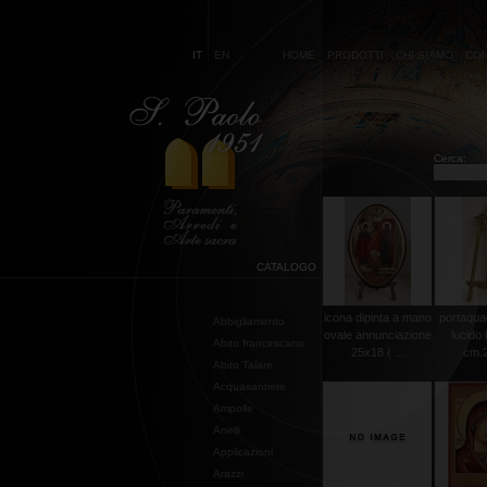
IT
EN
HOME
PRODOTTI
CHI SIAMO
CON
Cerca:
CATALOGO
icona dipinta a mano
portaqua
Abbigliamento
ovale annunciazione
lucido
Abito francescano
25x18 ( ...
cm.
Abito Talare
Acquasantiere
Ampolle
Anelli
Applicazioni
Arazzi