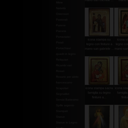
mano san michele ...
mano m
Mitrie
Natività
Ostensori
Pastorali
Patene
Pianete
Portaviatici
icona stampa su
icona s
Piviali
legno con finiture a
legno con
Portachiavi
mano san gabriele ...
mano san r
quadri in legno
Reliquiari
Ricambi vari
Rosari
Rosario per abito
francescano
icona stampa sacra
icona st
Scapolari
famiglia su legno
famiglia
Segnalibri
finiture a...
finit
Servizi Battesimo
Spille argento
Stampati
Statue
Statue in Legno