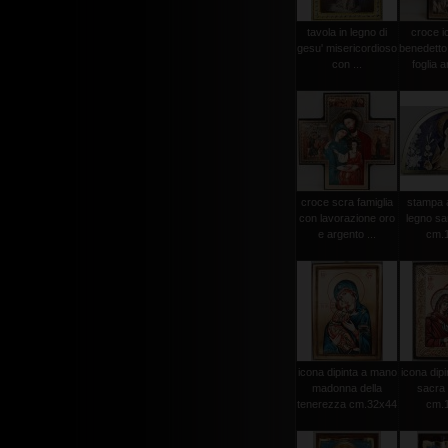
tavola in legno di
croce i
gesu' misericordioso
benedetto
con ...
foglia a
croce scra famiglia
stampa a
con lavorazione oro
legno sa
e argento ...
cm.
icona dipinta a mano
icona dip
madonna della
sacra 
tenerezza cm.32x44
cm.