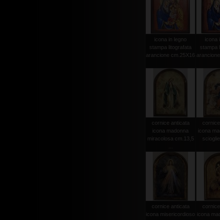
icona in legno
icona 
stampa litografata
stampa l
arancione cm.25X16
arancion
cornice anticata
cornice
icona madonna
icona ma
miracolosa cm.13,5
scioglie 
...
cornice anticata
cornice
icona misericordioso
icona mad