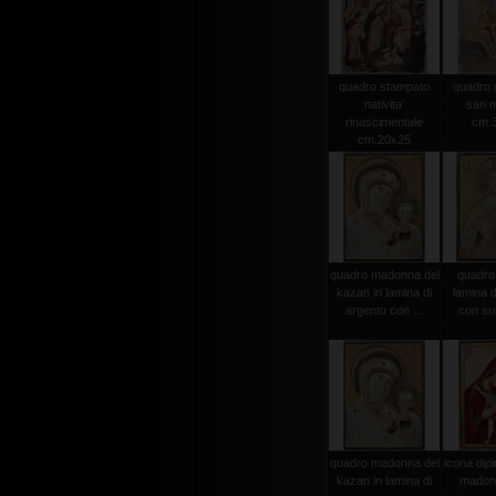
quadro stampato
quadro 
nativita'
san m
rinascimentale
cm.
cm.20x25
quadro madonna del
quadro 
kazan in lamina di
lamina d
argento con ...
con sup
quadro madonna del
icona dip
kazan in lamina di
madonn