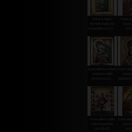
icona in legno
icona se
michele foglia oro
sacra 
serigrafata cm.17 ...
cm.
icona dipinta a mano
icona dip
madonna della
madon
tenerezza su...
bambino s
icona albero della
icona dip
vita serigrafata
sacra 
cm.18x22
cm.