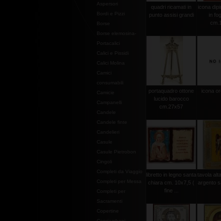
Aspersori
quadri ricamati in
icona dip
Bordi e Pizzi
punto assisi grandi
in fog
cm.
Borse
Borse elemosina-
Portacalici
Calici e Pissidi
Calici Molina
Camici
consumabili
portaquadro ottone
icona or
Camicie
lucido barocco
Campanelli
cm.27x57
Candele
Candele finte
Candelieri
Casule
Casule Pietrobon
Cingoli
Completi da Viaggio
libretto in legno santa
tavola alt
Completi per Messa
chiara cm. 10x7,5 (
argento s
fine ...
Completi per
Sacramenti
Copertine
Copriamboni