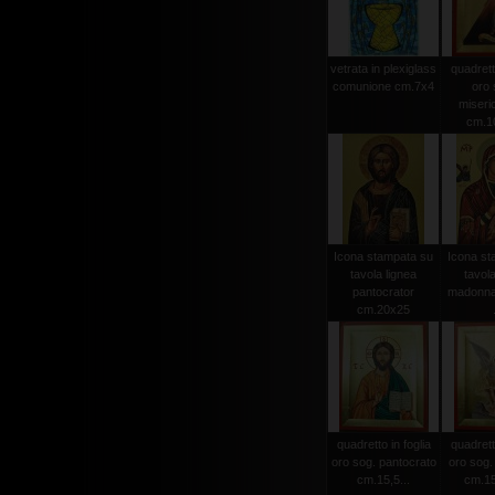
vetrata in plexiglass
quadretto
comunione cm.7x4
oro 
miseri
cm.1
Icona stampata su
Icona st
tavola lignea
tavola
pantocrator
madonna
cm.20x25
quadretto in foglia
quadretto
oro sog. pantocrato
oro sog.
cm.15,5...
cm.15,