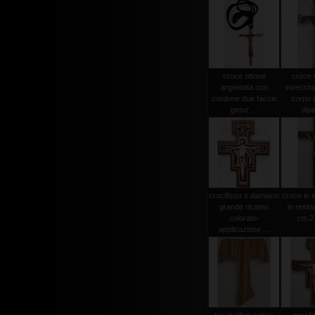
croce ottone
croce
argentata con
invecchi
cordone due faccie
corpo i
gesu' ...
dipi
crocifisso s.damiano
croce in 
grande ricamo
in resin
colorato-
cm.2
applicazione ...