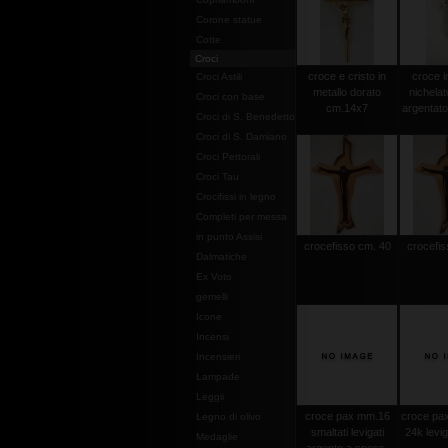
Corone statue
Cotte
Croci
croce e cristo in
croce i
Croci Astili
metallo dorato
nichelat
Croci con base
cm.14x7
argentat
Croci di S. Benedetto
Croci di S. Damiano
Croci Pettorali
Croci Tau
Crocifissi in legno
Completi per messa
in punto Assisi
crocefisso cm. 40
crocefis
Dalmatiche
Ex Voto
gemelli
Icone
Incensi
Incensieri
Lampade
Leggii
croce pax mm.16
croce pax
Legno di olivo
smaltati levigati
24k levi
Medaglie