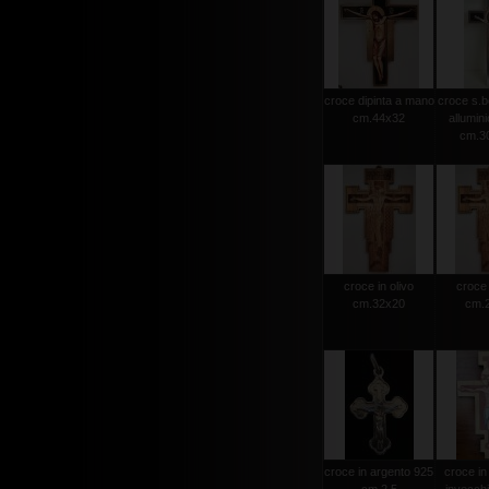
croce dipinta a mano
croce s.b
cm.44x32
allumini
cm.30
croce in olivo
croce 
cm.32x20
cm.
croce in argento 925
croce in