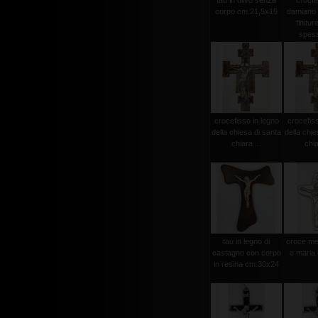
tau in olivo senza
crocfi
corpo cm.21,5x15
damiano
finitur
spess
crocefisso in legno
crocefiss
della chiesa di santa
della chie
chiara ...
chia
tau in legno di
croce met
castagno con corpo
e maria
in resina cm.30x24