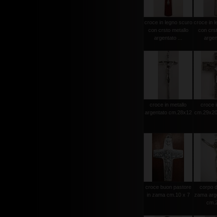
croce in legno scuro
croce in l
con crsto metallo
con crst
argentato ...
argent
croce in metallo
croce i
argentato cm.28x12
cm.29x20 
croce buon pastore
corpo d
in zama cm.10 x 7
zama arge
cm.