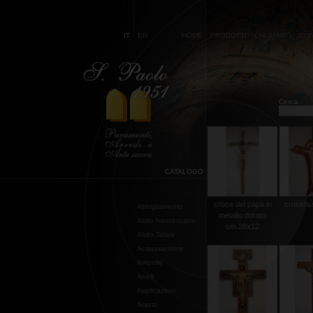
IT
EN
HOME
PRODOTTI
CHI SIAMO
CON
Cerca:
CATALOGO
croce del papa in
crocefis
Abbigliamento
metallo dorato
Abito francescano
cm.28x12
Abito Talare
Acquasantiere
Ampolle
Anelli
Applicazioni
Arazzi