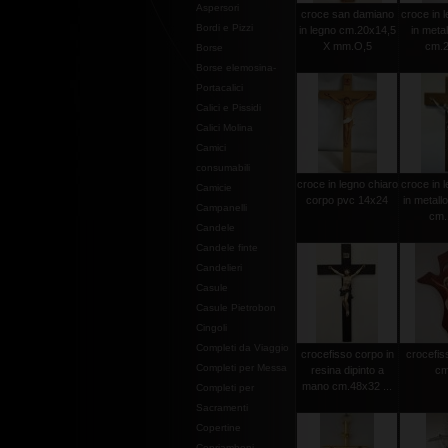
Aspersori
croce san damiano
croce in l
Bordi e Pizzi
in legno cm.20x14,5
in metal
X mm.O,5
cm.2
Borse
Borse elemosina-
Portacalici
Calici e Pissidi
Calici Molina
Camici
consumabili
croce in legno chiaro
croce in l
Camicie
corpo pvc 14x24
in metall
Campanelli
cm.
Candele
Candele finte
Candelieri
Casule
Casule Pietrobon
Cingoli
Completi da Viaggio
crocefisso corpo in
crocefiss
Completi per Messa
resina dipinto a
cm
mano cm.48x32 ...
Completi per
Sacramenti
Copertine
Copriamboni