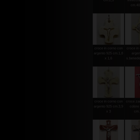
cm.2,5
invecchia
cm.40
croce in corno con
croce in
argento 925 cm.1,8
argen
x 1,6
s.benede
croce in corno con
croce za
argento 925 cm.3,9
colore
x 3
cm.