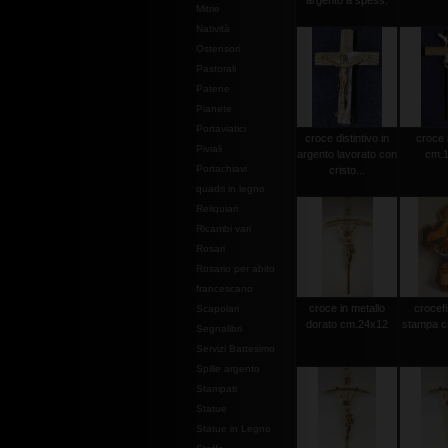
argento a spess.
Mitrie
Natività
Ostensori
Pastorali
Patene
Pianete
Portaviatici
croce distintivo in
croce 
Piviali
argento lavorato con
cm.1
Portachiavi
cristo...
quadri in legno
Reliquiari
Ricambi vari
Rosari
Rosario per abito
francescano
croce in metallo
crocef
Scapolari
dorato cm.24x12
stampa c
Segnalibri
Servizi Battesimo
Spille argento
Stampati
Statue
Statue in Legno