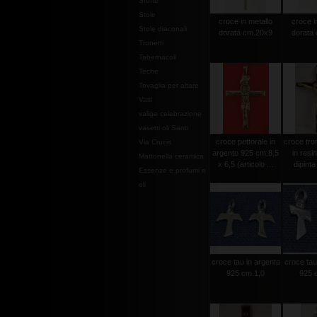
Stoffe
Stole
croce in metallo
croce i
Stole diaconali
dorata cm.20x9
dorata
Tronetti
Tabernacoli
Teche
Tovaglia per altare
Vasi
valige celebrazione
vasetti oli Santi
croce pettorale in
croce tro
Via Crucis
argento 925 cm.8,5
in resi
Mattonella ceramica
x 6,5 (articolo ...
dipint
Essenze e profumi e
oli
croce tau in argento
croce tau
925 cm.1,0
925 