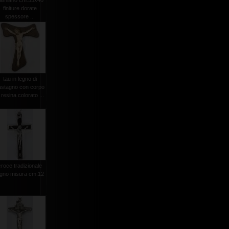
amiano cm.55x40
finiture dorate
spessore ...
tau in legno di
astagno con corpo
 resina colorato ...
croce tradizionale
egno misura cm.12