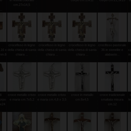
mo
in resina colorato
corpo cm.15x11
corpo cm.21,5x15
d
cm.27x14,5
..
crocefisso in legno
crocefisso in legno
crocefisso in legno
crocifisso pastorale
.16 x
della chiesa di santa
della chiesa di santa
della chiesa di santa
36 in stonelite e
c
mm.8
chiara ...
chiara ...
chiara ...
alabasto...
in
di
croce metallo cristo
croce metallo cristo
croce in metallo
croce tradizionale
orpo
e maria cm.7x5,2
e maria cm.4,8 x 3,5
cm.8x4,5
smaltata misura
l
0x24
cm.12