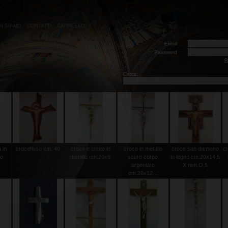
HI SIAMO
CONTATTI
CARRELLO
Email
:
Password
:
R
Cerca:
 in
crocefisso cm. 40
croce e cristo in
croce in metallo
croce san damiano
cr
to
metallo cm.20x9
scuro corpo
in legno cm.20x14,5
argentato
X mm.O,5
cm.26x12...