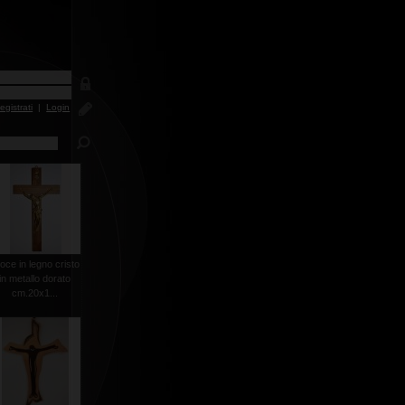
egistrati
|
Login
oce in legno cristo
in metallo dorato
cm.20x1...