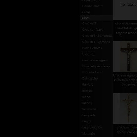
Corone statue
Cotte
Croci
croce pax mm
Croci Astili
smaltati leviga
Croci con base
argento a spe
Croci di S. Benedetto
Croci di S. Damiano
Croci Pettorali
Croci Tau
Crocifissi in legno
Completi per messa
in punto Assisi
Croce in legno c
Dalmatiche
in metallo argen
Ex Voto
cm.19x9
gemelli
Icone
Incensi
Incensieri
Lampade
Leggii
croce in meta
Legno di olivo
dorata cm.20
Medaglie