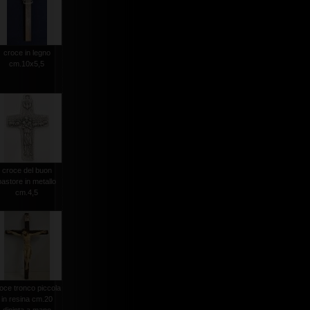
croce in legno
cm.10x5,5
croce del buon
pastore in metallo
cm.4,5
oce tronco piccola
in resina cm.20