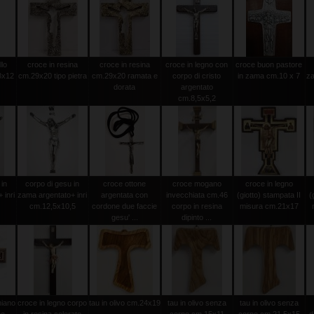
llo
croce in resina
croce in resina
croce in legno con
croce buon pastore
8x12
cm.29x20 tipo pietra
cm.29x20 ramata e
corpo di cristo
in zama cm.10 x 7
za
dorata
argentato
cm.8,5x5,2
 in
corpo di gesu in
croce ottone
croce mogano
croce in legno
 inri
zama argentato+ inri
argentata con
invecchiata cm.46
(giotto) stampata II
(
cm.12,5x10,5
cordone due faccie
corpo in resina
misura cm.21x17
gesu' ...
dipinto ...
miano
croce in legno corpo
tau in olivo cm.24x19
tau in olivo senza
tau in olivo senza