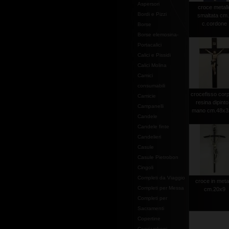
Aspersori
croce metall
Bordi e Pizzi
smaltata cm
c.cordone
Borse
Borse elemosina-
Portacalici
Calici e Pissidi
Calici Molina
Camici
consumabili
crocefisso corp
Camicie
resina dipinto
Campanelli
mano cm.48x32
Candele
Candele finte
Candelieri
Casule
Casule Pietrobon
Cingoli
Completi da Viaggio
croce in meta
Completi per Messa
cm.20x9
Completi per
Sacramenti
Copertine
Copriamboni