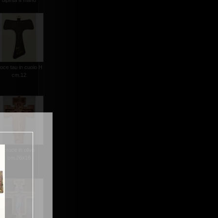
dipinta a mano
oce tau in cuoio H
cm.12
croce in olivo
cm.26x16