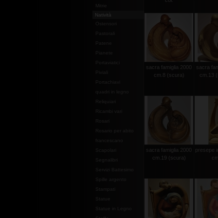
col.
Mitrie
Natività
Ostensori
Pastorali
Patene
Pianete
Portaviatici
sacra famiglia 2000
sacra fam
Piviali
cm.8 (scura)
cm.13 (
Portachiavi
quadri in legno
Reliquiari
Ricambi vari
Rosari
Rosario per abito
francescano
sacra famiglia 2000
presepe i
Scapolari
cm.19 (scura)
cm
Segnalibri
Servizi Battesimo
Spille argento
Stampati
Statue
Statue in Legno