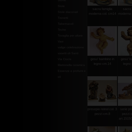
Stoffe
Stole
sacra famiglia
sacra 
Stole diaconali
moderna col. cm14
moderna 
Tronetti
Tabernacoli
Teche
Tovaglia per altare
Vasi
valige celebrazione
vasetti oli Santi
gesu' bambino in
gesu' b
Via Crucis
legno cm.14
legno 
Mattonella ceramica
Essenze e profumi e
oli
presepio reinol col. 3
serie pr
pezzi cm.8
pezzi c
art.15150 