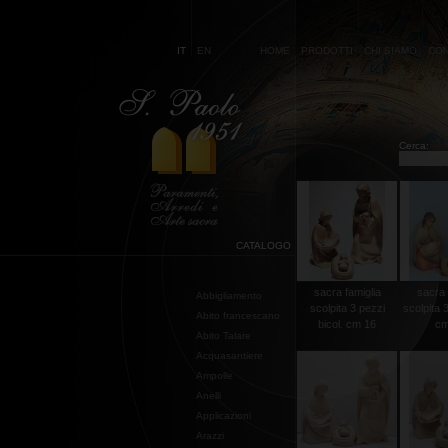
IT
EN
HOME
PRODOTTI
CHI SIAMO
CON
Cerca:
CATALOGO
sacra famiglia
sacra 
Abbigliamento
scolpita 3 pezzi
scolpita 3
Abito francescano
bicol. cm 16
cm
Abito Talare
Acquasantiere
Ampolle
Anelli
Applicazioni
Arazzi