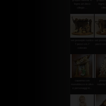
gruppo nativita' in
gruppo na
legno art.deco
legno 
ciliegio ...
cilie
set presepio rustico
set presep
7 pezzi cm.7
pezzi cm.
colorato
capanna con
prese
monoblocco in olivo
nativit
e personaggi in...