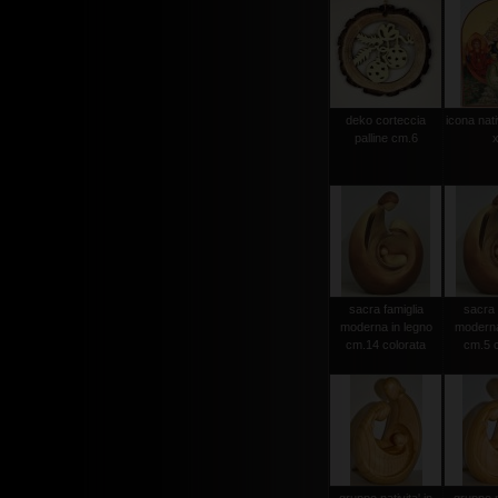
deko corteccia
icona nati
palline cm.6
x
sacra famiglia
sacra 
moderna in legno
moderna
cm.14 colorata
cm.5 c