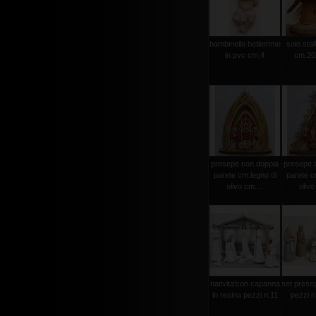
bambinello betlemme
solo stal
in pvc cm.4
cm.20
presepe con doppia
presepe 
parete cm.legno di
parete c
olivo cm....
olivo
nativita'con capanna
set presep
in resina pezzi n.11
pezzi n