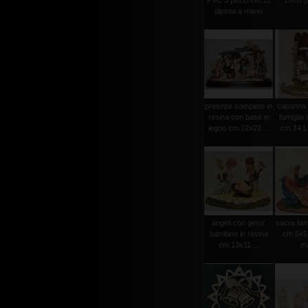
PVC 5 pezzi cm.12
cm.8 (b
dipinta a mano
presepe completo in
capanna 
resina con base in
famiglia 
legno cm.12x22 ...
cm.14 L 
angeli con gesu'
sacra fami
bambino in resina
cm.6x5 
cm.13x11 ...
m