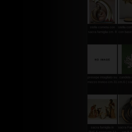
stella cometa con
stella co
sacra famiglia cm. 8
con base
presepe intagliato su
candela 
mezzo tronco cm.31
cm.6 ( co
sacra famiglia in
sacra Fam