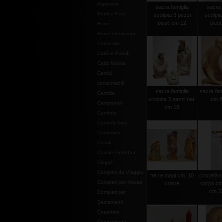
Aspersori
sacra famiglia
sacra 
Bordi e Pizzi
scolpita 3 pezzi
scolpit
bicol. cm 12
bicol
Borse
Borse elemosina-
Portacalici
Calici e Pissidi
Calici Molina
Camici
consumabili
sacra famiglia
sacra fam
Camicie
scolpita 3 pezzi nat.
cm.8
Campanelli
cm 16
Candele
Candele finte
Candelieri
Casule
Casule Pietrobon
Cingoli
Completi da Viaggio
tre re magi cm. 10
crocefisso
Completi per Messa
colore
corpo cm
cm.3
Completi per
Sacramenti
Copertine
Copriamboni