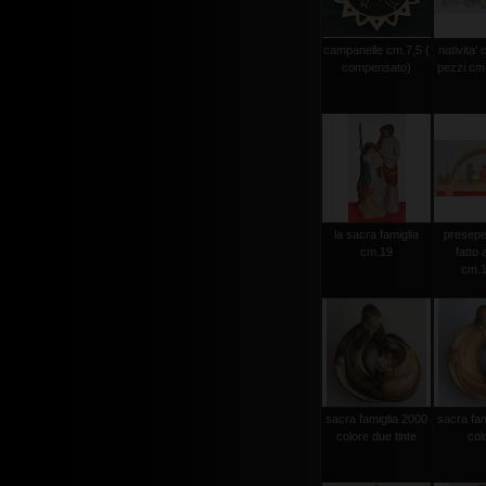
campanelle cm.7,5 (
nativita'
compensato)
pezzi cm.
la sacra famiglia
presepe
cm.19
fatto
cm.1
sacra famiglia 2000
sacra fam
colore due tinte
col