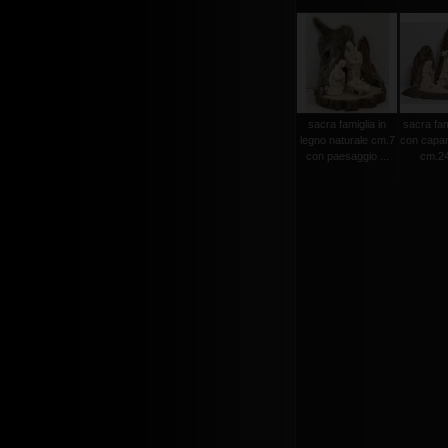
sacra famiglia in
sacra fam
legno naturale cm.7
con capan
con paesaggio ...
cm.24