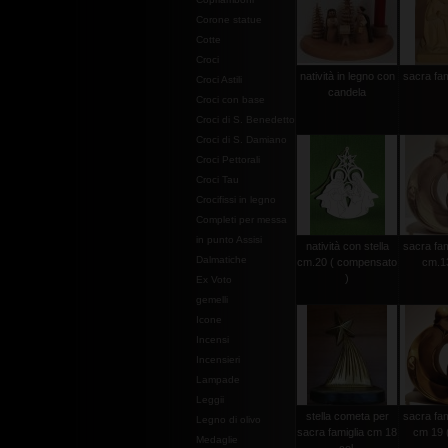
Corone statue
Cotte
Croci
natività in legno con
sacra fam
Croci Astili
candela
Croci con base
Croci di S. Benedetto
Croci di S. Damiano
Croci Pettorali
Croci Tau
Crocifissi in legno
Completi per messa
in punto Assisi
natività con stella
sacra fam
Dalmatiche
cm.20 ( compensato
cm.13
)
Ex Voto
gemelli
Icone
Incensi
Incensieri
Lampade
Leggii
stella cometa per
sacra fam
Legno di olivo
sacra famiglia cm 18
cm 19 (
Medaglie