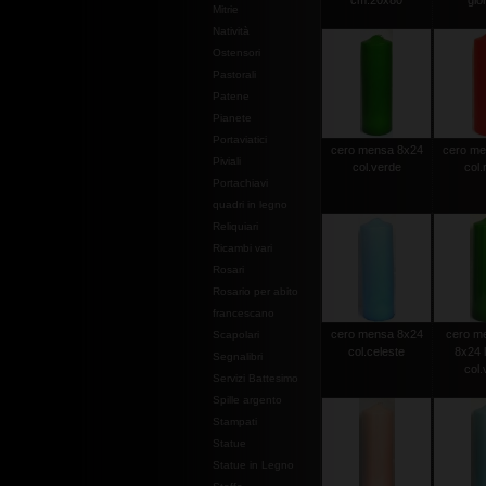
cm.20x80
gior
Mitrie
Natività
Ostensori
Pastorali
Patene
Pianete
Portaviatici
cero mensa 8x24
cero me
Piviali
col.verde
col.
Portachiavi
quadri in legno
Reliquiari
Ricambi vari
Rosari
Rosario per abito
francescano
cero mensa 8x24
cero m
Scapolari
col.celeste
8x24 
Segnalibri
col.
Servizi Battesimo
Spille argento
Stampati
Statue
Statue in Legno