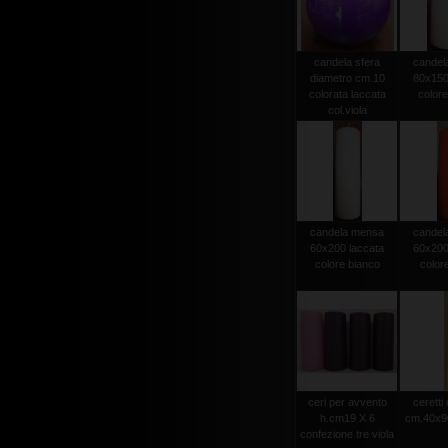
candela sfera
candel
diametro cm.10
80x150
colorata laccata
colore
col.viola
candela mensa
candel
60x200 laccata
60x200
colore bianco
color
ceri per avvento
ceretti
h.cm19 X 6
cm.40x90
confezione tre viola