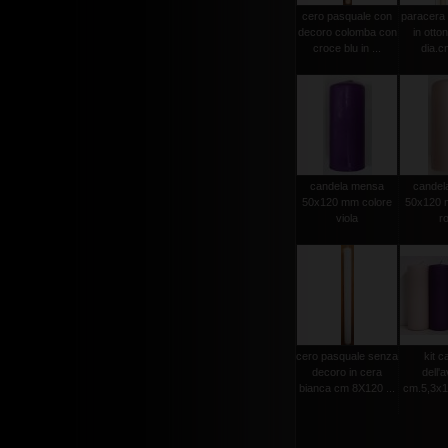
cero pasquale con
paracera 
decoro colomba con
in otto
croce blu in ...
dia.cm
candela mensa
candel
50x120 mm colore
50x120 
viola
r
cero pasquale senza
kit c
decoro in cera
dell'
bianca cm 8X120 ...
cm.5,3x15