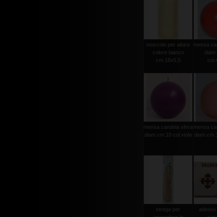
moccolo per altare
mensa can
colore bianco
diam
cm.16x5,5
col.
mensa candela sfera
mensa can
diam.cm.10 col.viola
diam.cm.1
strega per
adesivi