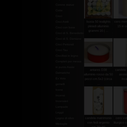
Corone statue
Cotte
Croci
busta 50 tealights
cero men
Croci Astili
pleiadi alluminio
15 in c
Croci con base
grammi 16 ( ...
Croci di S. Benedetto
Croci di S. Damiano
Croci Pettorali
Croci Tau
Crocifissi in legno
Completi per messa
in punto Assisi
antares D38
candela 
Dalmatiche
alluminio rosso da 50
assis
Ex Voto
pezzi cm.5x2 (circa
inca
...
gemelli
Icone
Incensi
Incensieri
Lampade
Leggii
candela matrimonio
cero vot
Legno di olivo
con fedi argento
liturgico c
Medaglie