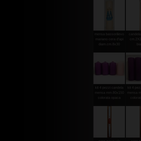
mensa bassorilievo
candela 
mariano cera d'api
cm.2X2
diam.cm.8x30
bi
kit 4 pezzi candela
kit 4 pez
mensa mm.80x150
mensa m
colorata opaca
colora