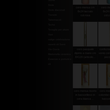
Stoffe
Stole
cero mensa cm
cero m
Stole diaconali
8x24 laccato
8x24 
Tronetti
col.rosa
col.c
Tabernacoli
Teche
Tovaglia per altare
Vasi
valige celebrazione
vasetti oli Santi
cero pasquale
confezio
Via Crucis
dipinto a mano cm
vento cer
Mattonella ceramica
8X120 (articolo...
pezz
Essenze e profumi e
oli
cero mensa risorto
cero men
in bassorilievo in
colombe e
cera bianca ...
bassori