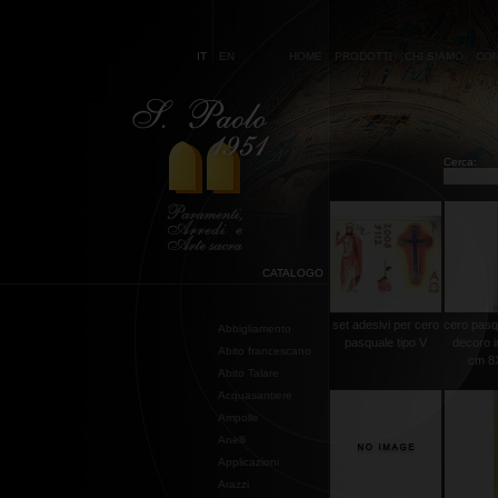
IT
EN
HOME
PRODOTTI
CHI SIAMO
CON
Cerca:
CATALOGO
set adesivi per cero
cero pasq
Abbigliamento
pasquale tipo V
decoro i
Abito francescano
cm 8X
Abito Talare
Acquasantiere
Ampolle
Anelli
Applicazioni
Arazzi