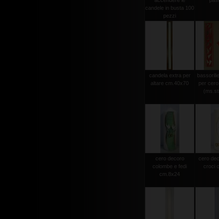
accendere le
pas
candele in busta 100
pezzi
candela extra per
bassorili
altare cm.40x70
per cero
(ms.str
cero decoro
cero dec
colombe e fedi
croci 
cm.8x24