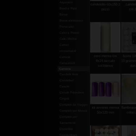
Aspersori
candelotto 60x150 2
candel
Bordi e Pizzi
pezzi
cm.1
Borse
Borse elemosina-
Portacalici
Calici e Pissidi
Calici Molina
Camici
consumabili
cero mensa cm
busta 100
Camicie
8x24 laccato
10 grammi 
Campanelli
col.bianco
dura
Candele
Candele finte
Candelieri
Casule
Casule Pietrobon
Cingoli
Completi da Viaggio
kit avvento mensa
flambeaux 
Completi per Messa
50x120 mm
colori 
Completi per
Sacramenti
Copertine
Copriamboni