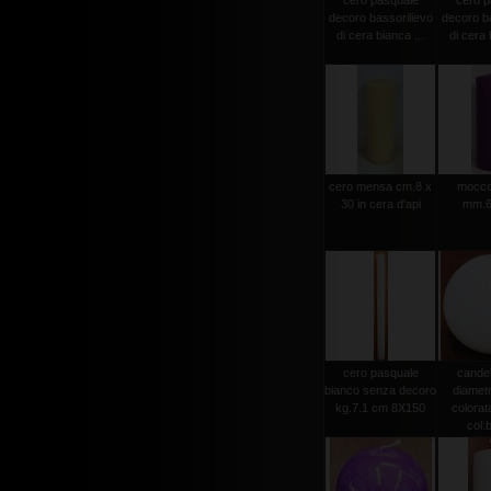
cero pasquale
cero p
decoro bassorilievo
decoro ba
di cera bianca ...
di cera 
cero mensa cm.8 x
moccol
30 in cera d'api
mm.6
cero pasquale
candel
bianco senza decoro
diamet
kg.7.1 cm 8X150
colorat
col.