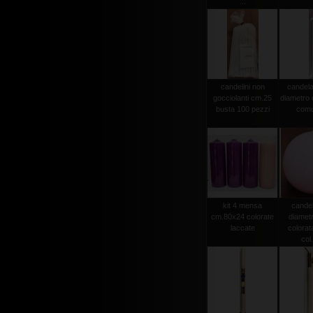
...
candelini non
candela
gocciolanti cm.25
diametro
busta 100 pezzi
comu
kit 4 mensa
candel
cm.80x24 colorate
diamet
laccate
colorat
col