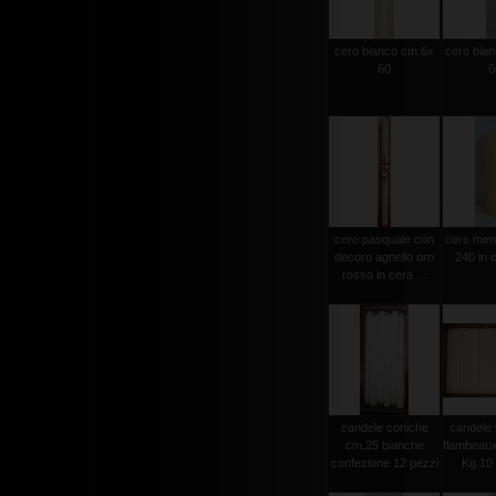
cero bianco cm.6x
cero bia
60
6
cero pasquale con
cero men
decoro agnello oro
240 in c
rosso in cera ...
candele coniche
candele 
cm.25 bianche
flambeau
confezione 12 pezzi
Kg.10 c