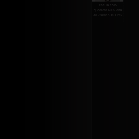
casula collo
quadrato 60% lana
30 viscosa 10 lurex
...