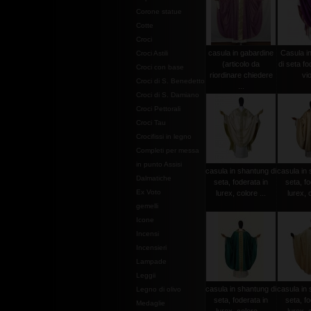
Corone statue
Cotte
Croci
casula in gabardine
Casula i
Croci Astili
(articolo da
di seta fo
Croci con base
riordinare chiedere
vio
Croci di S. Benedetto
...
Croci di S. Damiano
Croci Pettorali
Croci Tau
Crocifissi in legno
Completi per messa
in punto Assisi
casula in shantung di
casula in 
Dalmatiche
seta, foderata in
seta, fo
Ex Voto
lurex, colore ...
lurex, c
gemelli
Icone
Incensi
Incensieri
Lampade
Leggii
casula in shantung di
casula in 
Legno di olivo
seta, foderata in
seta, fo
Medaglie