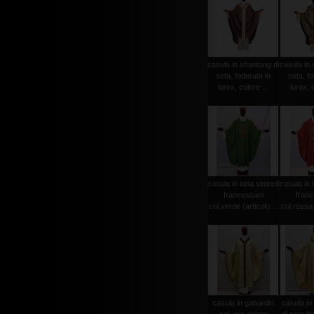
casula in shantung di
casula in 
seta, foderata in
seta, fo
lurex, colore ...
lurex, c
casula in lana simboli
casula in 
francescani
franc
col.verde (articolo ...
col.rossa (
casula in gabardin
casula in