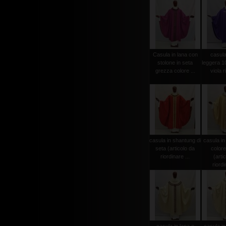
Casula in lana con
casula
stolone in seta
leggera 1
grezza colore ...
viola r
casula in shantung di
casula in
seta (articolo da
colore
riordinare ...
(arti
riordi