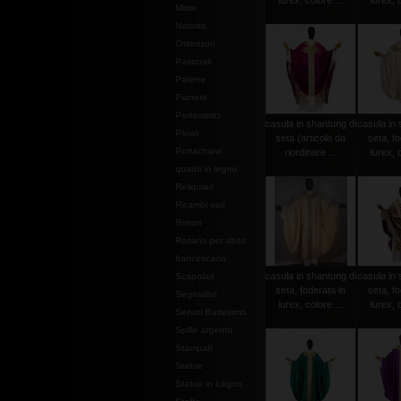
lurex, colore ...
lurex, c
Mitrie
Natività
Ostensori
Pastorali
Patene
Pianete
Portaviatici
casula in shantung di
casula in 
Piviali
seta (articolo da
seta, fo
Portachiavi
riordinare ...
lurex, c
quadri in legno
Reliquiari
Ricambi vari
Rosari
Rosario per abito
francescano
casula in shantung di
casula in 
Scapolari
seta, foderata in
seta, fo
Segnalibri
lurex, colore ...
lurex, c
Servizi Battesimo
Spille argento
Stampati
Statue
Statue in Legno