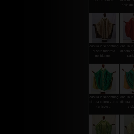
col. oro chiaro
di seta f
collo col
casula in schantung
casula in
di seta foderata
di seta c
col.bianco...
(arti
casula in schantung
casula in
di seta colore verde
di seta c
(articolo ...
stolo