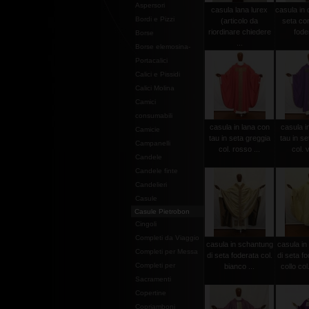
Aspersori
casula lana lurex
casula in
Bordi e Pizzi
(articolo da
seta con
riordinare chiedere
foder
Borse
...
Borse elemosina-
Portacalici
Calici e Pissidi
Calici Molina
Camici
consumabili
casula in lana con
casula i
Camicie
tau in seta greggia
tau in se
Campanelli
col. rosso ...
col. v
Candele
Candele finte
Candelieri
Casule
Casule Pietrobon
Cingoli
Completi da Viaggio
casula in schantung
casula in
Completi per Messa
di seta foderata col.
di seta f
Completi per
bianco ...
collo col
Sacramenti
Copertine
Copriamboni