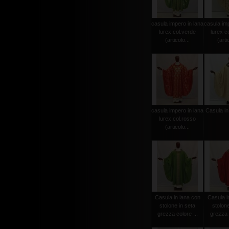
casula impero in lana
casula imp
lurex col.verde
lurex c
(articolo...
(arti
casula impero in lana
Casula in
lurex col.rosso
(articolo...
Casula in lana con
Casula i
stolone in seta
stolone
grezza colore ...
grezza c