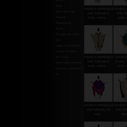
Stoffe
Stole
casula in shantung di
casula in 
Stole diaconali
seta, foderata in
seta, fo
Tronetti
lurex, colore ...
seta, c
Tabernacoli
Teche
Tovaglia per altare
Vasi
valige celebrazione
vasetti oli Santi
casula in shantung di
Casula i
Via Crucis
seta, foderata in
di seta, 
Mattonella ceramica
lurex, colore ...
lurex, c
Essenze e profumi e
oli
casula in shantung di
casula in 
seta foderata, col.
seta fode
viola...
bian