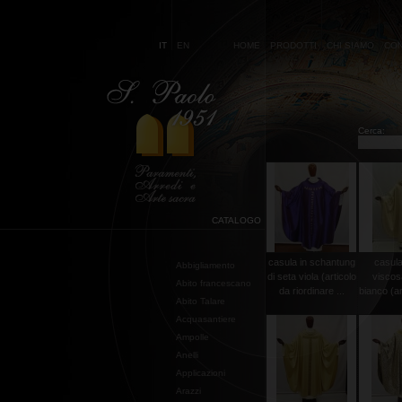
IT
EN
HOME
PRODOTTI
CHI SIAMO
CON
Cerca:
CATALOGO
casula in schantung
casula
Abbigliamento
di seta viola (articolo
viscos
Abito francescano
da riordinare ...
bianco (art
Abito Talare
Acquasantiere
Ampolle
Anelli
Applicazioni
Arazzi