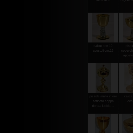
diam.cm.10
argentat
calice con 12
pissi
apostoli cm.16
coperch
aposto
pisside malta in oro
calice
satinato coppa
cese
dorata lucida ...