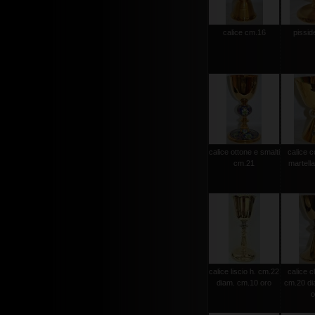
calice cm.16
pissid
calice ottone e smalti
calice 
cm.21
martell
calice liscio h. cm.22
calice c
diam. cm.10 oro
cm.20 di
o