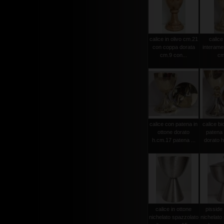
calice in olivo cm.21
calice
con coppa dorata
interame
cm.9 con...
cm
calice con patena in
calice bi
ottone dorato
patena 
h.cm.17 patena ...
dorato h
calice in ottone
pisside 
nichelato spazzolato
nichelato