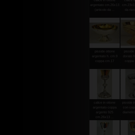
calice in ottone
calice i
argentato cm.26x13
cm.23x13
(articolo da ...
da riord
pisside ottone
pisside 
argentato h. cm.9
dorato h
coppa cm.17
coppa 
calice in ottone
pisside 
argentato coppa
con cop
argento 925
diametro
cm.26x13 ...