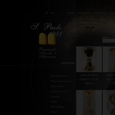
IT
EN
HOME
PRODOTTI
CHI SIAMO
CON
Cerca:
CATALOGO
calice in ottone
calice 
Abbigliamento
dorato h.cm.11
cm.13 
Abito francescano
diam.6
cm
Abito Talare
Acquasantiere
Ampolle
Anelli
Applicazioni
Arazzi