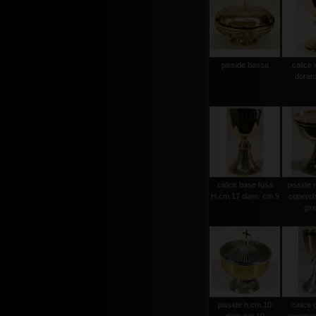
pisside bassa
calice 
dorat
calice base fusa
pisside 
H.cm.17 diam. cm.9
coperchi
gir
pisside h.cm.10
calice 