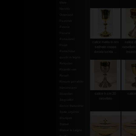
Mitrie
Natività
Ostensori
Pastorali
Patene
Pianete
Portaviatici
calice malta in oro
calice d
Piviali
satinato coppa
cesellato
Portachiavi
dorata lucida ...
incasto
quadri in legno
Reliquiari
Ricambi vari
Rosari
Rosario per abito
francescano
calice h.cm.20
calic
Scapolari
cesellato
Segnalibri
Servizi Battesimo
Spille argento
Stampati
Statue
Statue in Legno