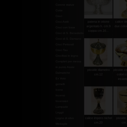
Corone statue
Cotte
Croci
patena in ottone
calice d
Croci Astili
argentato h. cm.9
due color
Croci con base
coppa cm.16...
Croci di S. Benedetto
Croci di S. Damiano
Croci Pettorali
Croci Tau
Crocifissi in legno
Completi per messa
in punto Assisi
pisside diametro
pisside ce
Dalmatiche
cm.12
colori c
Ex Voto
incasto
gemelli
Icone
Incensi
Incensieri
Lampade
Leggii
calice impero nichel
pisside 
Legno di olivo
cm.20
cm.
Medaglie