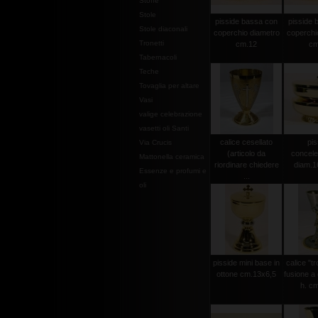
Stoffe
Stole
pisside bassa con
pisside 
Stole diaconali
coperchio diametro
coperchi
Tronetti
cm.12
cm
Tabernacoli
Teche
Tovaglia per altare
Vasi
valige celebrazione
vasetti oli Santi
calice cesellato
pis
Via Crucis
(articolo da
concele
Mattonella ceramica
riordinare chiedere
diam.16
Essenze e profumi e
...
oli
pisside mini base in
calice "tr
ottone cm.13x6,5
fusione a
h. cm