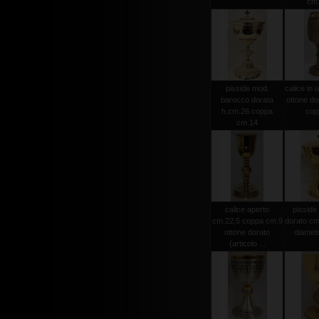
cm.
pisside mod.
calice in u
barocco dorata
ottone do
h.cm.26 coppa
copp
cm.14
calice aperto
pisside 
cm.22,5 coppa cm.9
dorato cm
ottone dorato
diamet
(articolo ...