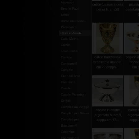
Aspersori
calice fusione a cera
pissid
Bordi e Pizzi
persa h. cm.29
cesellat
Borse
Borse elemosina-
Portacalici
Calici e Pissidi
Calici Molina
Camici
consumabili
calice tradizionale
pisside 
Camicie
cesellato a mano h.
ottone
Campanelli
cm.22 coppa ...
cm.
Candele
Candele finte
Candelieri
Casule
Casule Pietrobon
Cingoli
Completi da Viaggio
pisside in ottone
calice 
Completi per Messa
argentato h. cm.9
argenta
Completi per
coppa cm.17...
coppa
Sacramenti
Copertine
Copriamboni