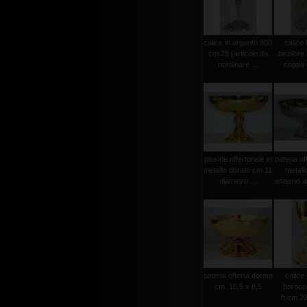
calice in argento 800
calice
cm.29 (articolo da
bicolore
riordinare ...
coppa 
pisside offertoriale in
patena off
metallo dorato cm.11
metall
diametro ...
esterno ar
patena offerta dorata
calice
cm. 15,5 x 8,5
barocc
h.cm.22