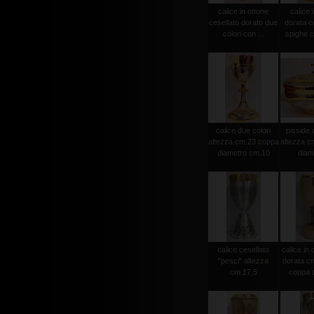
calice in ottone
calice 
cesellato dorato due
dorata c
colori con ...
spighe c
calice due colori
pisside 
altezza cm.23 coppa
altezza c
diametro cm.10
diame
calice cesellato
calice in 
"pesci" altezza
dorata c
cm.17,5
coppa d