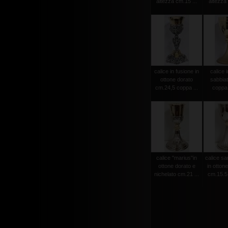
altezza cm.15 ...
altezza 
calice in fusione in
calice 
ottone dorato
sabbia
cm.24,5 coppa ...
coppa
calice "marius"in
calice s
ottone dorato e
in ottone
nichelato cm.21 ...
cm.15.5 