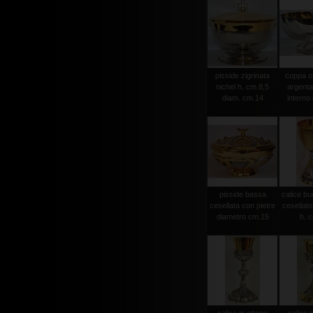
pisside zigrinata
coppa of
nichel h. cm.8,5
argenta
diam. cm.14
interno 
pisside bassa
calice bu
cesellata con pietre
cesellato
diametro cm.15
h. 