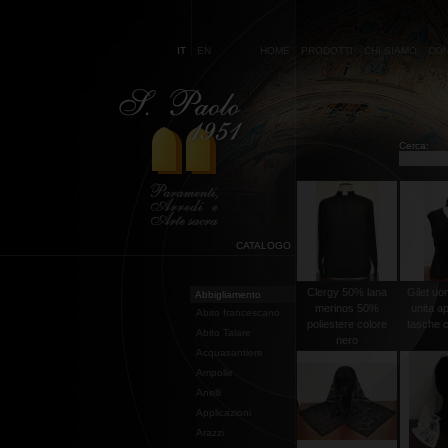
IT
EN
HOME
PRODOTTI
CHI SIAMO
CON
Cerca:
CATALOGO
Clergy 50% lana
Gilet uo
Abbigliamento
merinos 50%
unita a
Abito francescano
poliestere colore
tasche co
Abito Talare
nero
Acquasantiere
Ampolle
Anelli
Applicazioni
Arazzi