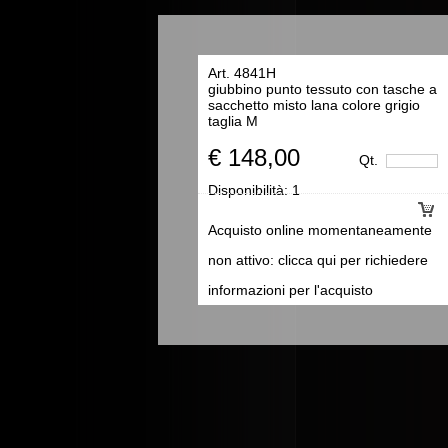
Art. 4841H
giubbino punto tessuto con tasche a
sacchetto misto lana colore grigio
taglia M
€ 148,00
Qt.
Disponibilità:
1
Acquisto online momentaneamente
non attivo: clicca qui per richiedere
informazioni per l'acquisto