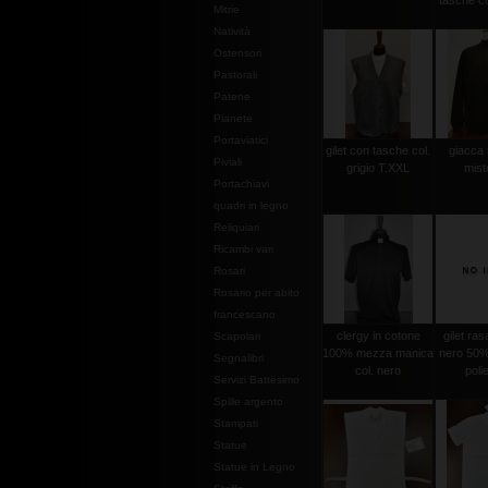
tasche co
Mitrie
Natività
Ostensori
Pastorali
Patene
Pianete
Portaviatici
gilet con tasche col.
giacca
Piviali
grigio T.XXL
mist
Portachiavi
quadri in legno
Reliquiari
Ricambi vari
Rosari
Rosario per abito
francescano
clergy in cotone
gilet ras
Scapolari
100% mezza manica
nero 50%
Segnalibri
col. nero
poli
Servizi Battesimo
Spille argento
Stampati
Statue
Statue in Legno