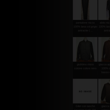
pantalone nizza
abito niz
100% lana col.grigio
100% lana
antracite ( ...
antrac
giubbino misto
giacca ape
cotone colore nero
100% c
basso c
Gilet con tasche
giacca