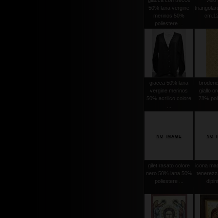
giacca con trecce
velo 
50% lana vergine
triangola
merinos 50%
cm.12
poliestere ...
giacca 50% lana
broderi
vergine merinos
giallo o
50% acrilico colore
78% poli
...
gilet rasato colore
icona mad
nero 50% lana 50%
tenerezz
poliestere ...
dipint