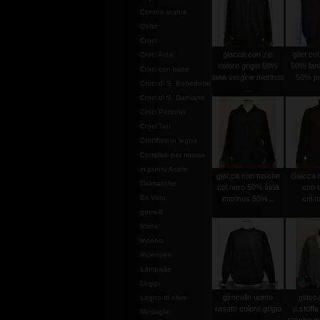
Corone statue
Cotte
Croci
giacca con zip
gilet co
Croci Astili
colore grigio 50%
50% lan
Croci con base
lana vergine merinos
50% po
Croci di S. Benedetto
...
Croci di S. Damiano
Croci Pettorali
Croci Tau
Crocifissi in legno
Completi per messa
in punto Assisi
giacca con tasche
Giacca m
Dalmatiche
col.nero 50% lana
con 
Ex Voto
merinos 50%...
col.
gemelli
Icone
Incensi
Incensieri
Lampade
Leggii
girocollo uomo
giacc
Legno di olivo
rasato colore grigio
p.stoffa
Medaglie