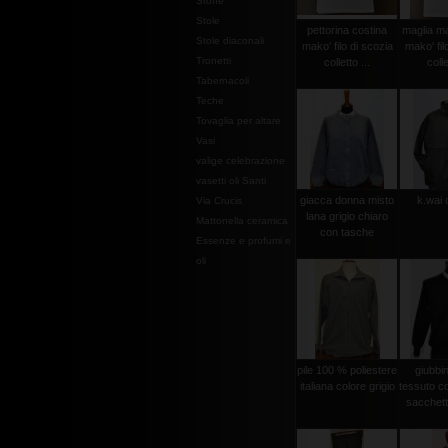
Stoffe
Stole
pettorina costina
maglia ma
Stole diaconali
mako' filo di scozia
mako' fil
Tronetti
colletto ...
colle
Tabernacoli
Teche
Tovaglia per altare
Vasi
valige celebrazione
vasetti oli Santi
giacca donna misto
k.wai 
Via Crucis
lana grigio chiaro
Mattonella ceramica
con tasche
Essenze e profumi e
oli
pile 100 % poliestere
giubbi
italiana colore grigio
tessuto c
sacchetto