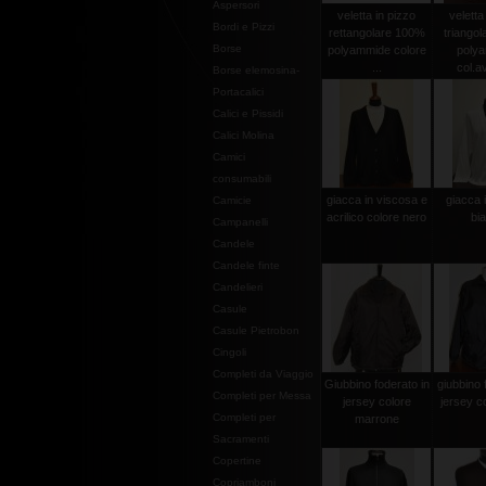
Aspersori
veletta in pizzo
veletta
Bordi e Pizzi
rettangolare 100%
triango
Borse
polyammide colore
poly
...
col.av
Borse elemosina-
Portacalici
Calici e Pissidi
Calici Molina
Camici
consumabili
giacca in viscosa e
giacca 
Camicie
acrilico colore nero
bi
Campanelli
Candele
Candele finte
Candelieri
Casule
Casule Pietrobon
Cingoli
Completi da Viaggio
Giubbino foderato in
giubbino 
Completi per Messa
jersey colore
jersey c
Completi per
marrone
Sacramenti
Copertine
Copriamboni