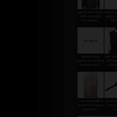
giacca donna punto
pullover 
stoffa con tasche
manica se
50% merinos ...
blu 5
giubbino punto
gilet ras
tessuto con tasche a
50% lan
sacchetto misto ...
50% po
custodia per abiti in
gruccia 
tessuto non tessuto
nero pe
traspirante ...
cm