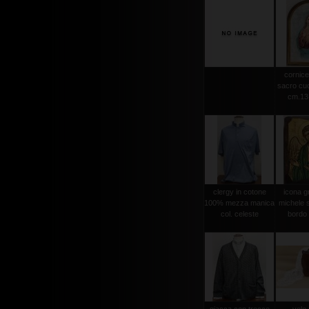
cornice
sacro cuo
cm.13,
clergy in cotone
icona g
100% mezza manica
michele s
col. celeste
bordo 