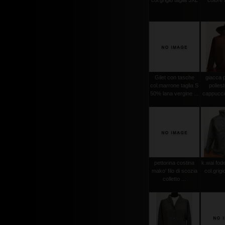
col.grigio taglia 3XL
colore
Gilet con tasche
giacca 
col.marrone taglia S
polies
50% lana vergine ...
cappuccio
pettorina costina
k.wai fode
mako' filo di scozia
col.grigi
colletto ...