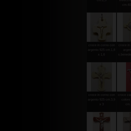
cm.2,5
invecchia
cm.40
croce in corno con
croce in
argento 925 cm.1,8
argen
x 1,6
s.benede
croce in corno con
croce za
argento 925 cm.3,9
colore
x 3
cm.