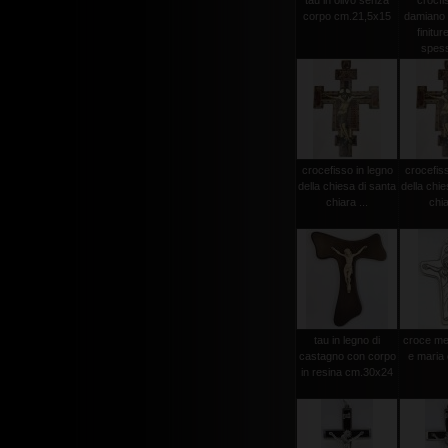
tau in olivo senza
crocfi
corpo cm.21,5x15
damiano
finitur
spess
crocefisso in legno
crocefiss
della chiesa di santa
della chie
chiara ...
chia
tau in legno di
croce met
castagno con corpo
e maria
in resina cm.30x24