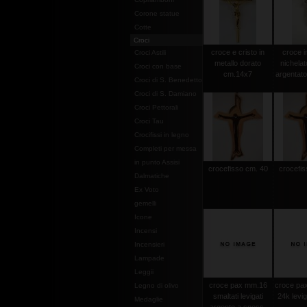
Corone statue
Cotte
Croci
croce e cristo in
croce i
Croci Astili
metallo dorato
nichelat
Croci con base
cm.14x7
argentat
Croci di S. Benedetto
Croci di S. Damiano
Croci Pettorali
Croci Tau
Crocifissi in legno
Completi per messa
in punto Assisi
crocefisso cm. 40
crocefis
Dalmatiche
Ex Voto
gemelli
Icone
Incensi
Incensieri
Lampade
Leggii
croce pax mm.16
croce pax
Legno di olivo
smaltati levigati
24k levi
Medaglie