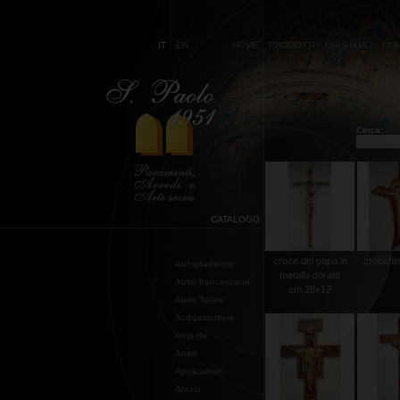
IT
EN
HOME
PRODOTTI
CHI SIAMO
CON
Cerca:
CATALOGO
croce del papa in
crocefis
Abbigliamento
metallo dorato
Abito francescano
cm.28x12
Abito Talare
Acquasantiere
Ampolle
Anelli
Applicazioni
Arazzi