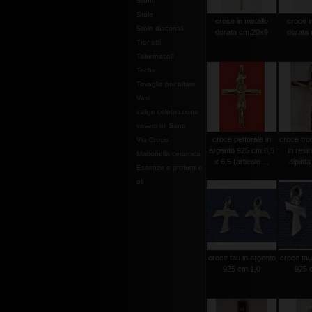
Stoffe
Stole
croce in metallo
croce i
Stole diaconali
dorata cm.20x9
dorata
Tronetti
Tabernacoli
Teche
Tovaglia per altare
Vasi
valige celebrazione
vasetti oli Santi
croce pettorale in
croce tro
Via Crucis
argento 925 cm.8,5
in resi
Mattonella ceramica
x 6,5 (articolo ...
dipint
Essenze e profumi e
oli
croce tau in argento
croce tau
925 cm.1,0
925 