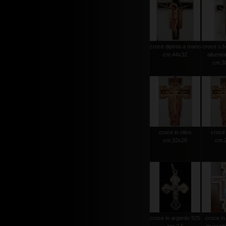
croce dipinta a mano
croce s.b
cm.44x32
allumini
cm.30
croce in olivo
croce 
cm.32x20
cm.
croce in argento 925
croce in