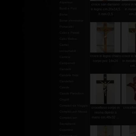
Aspersori
croce san damiano
croce in l
Bordi e Pizzi
in legno cm.20x14,5
in metal
X mm.O,5
cm.2
Borse
Borse elemosina-
Portacalici
Calici e Pissidi
Calici Molina
Camici
consumabili
croce in legno chiaro
croce in l
Camicie
corpo pvc 14x24
in metall
Campanelli
cm.
Candele
Candele finte
Candelieri
Casule
Casule Pietrobon
Cingoli
Completi da Viaggio
crocefisso corpo in
crocefiss
Completi per Messa
resina dipinto a
cm
mano cm.48x32 ...
Completi per
Sacramenti
Copertine
Copriamboni