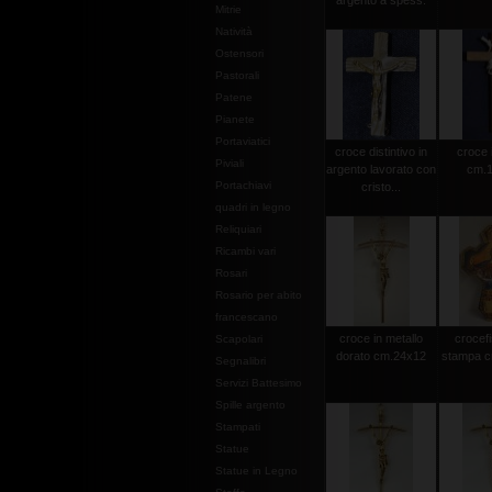
argento a spess.
Mitrie
Natività
Ostensori
Pastorali
Patene
Pianete
Portaviatici
croce distintivo in
croce 
Piviali
argento lavorato con
cm.1
Portachiavi
cristo...
quadri in legno
Reliquiari
Ricambi vari
Rosari
Rosario per abito
francescano
croce in metallo
crocef
Scapolari
dorato cm.24x12
stampa c
Segnalibri
Servizi Battesimo
Spille argento
Stampati
Statue
Statue in Legno