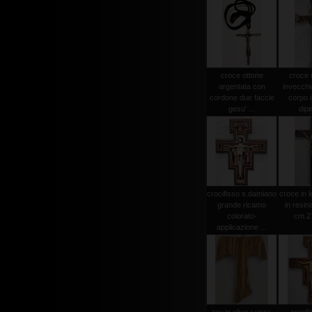
croce ottone
croce
argentata con
invecchi
cordone due faccie
corpo i
gesu' ...
dipi
crocifisso s.damiano
croce in 
grande ricamo
in resin
colorato-
cm.2
applicazione ...