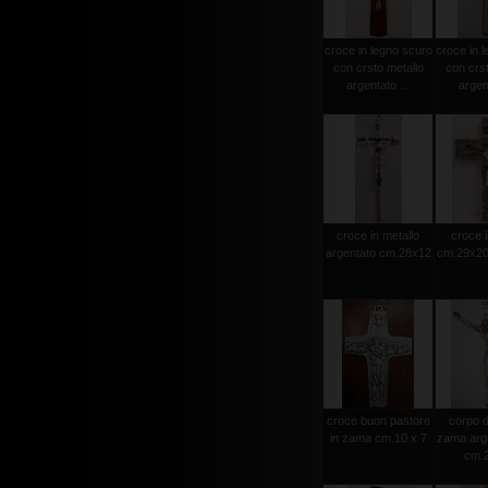
croce in legno scuro
croce in l
con crsto metallo
con crst
argentato ...
argent
croce in metallo
croce i
argentato cm.28x12
cm.29x20 
croce buon pastore
corpo d
in zama cm.10 x 7
zama arge
cm.