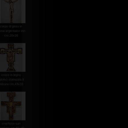
corpo di gesu in
ma argentato+ inri
cm.20x16
croce in legno
giotto) stampata II
misura cm.43x33
crocfisso san