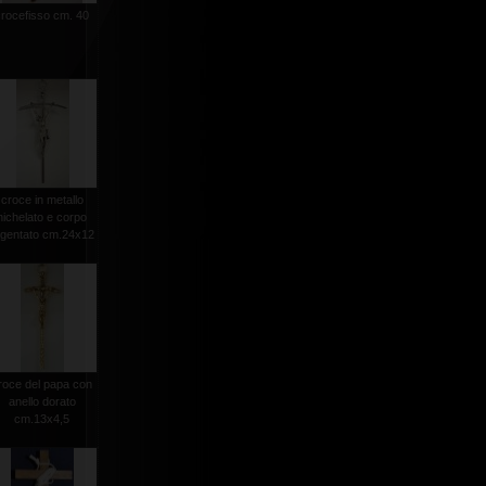
crocefisso cm. 40
croce in metallo
nichelato e corpo
rgentato cm.24x12
roce del papa con
anello dorato
cm.13x4,5