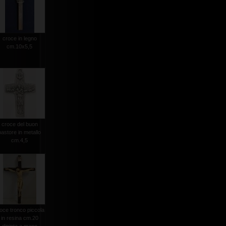
croce in legno
cm.10x5,5
croce del buon
pastore in metallo
cm.4,5
oce tronco piccola
in resina cm.20