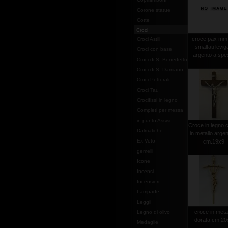
Corone statue
Cotte
Croci
croce pax mm
Croci Astili
smaltati leviga
Croci con base
argento a spe
Croci di S. Benedetto
Croci di S. Damiano
Croci Pettorali
Croci Tau
Crocifissi in legno
Completi per messa
in punto Assisi
Croce in legno c
Dalmatiche
in metallo argen
Ex Voto
cm.19x9
gemelli
Icone
Incensi
Incensieri
Lampade
Leggii
croce in meta
Legno di olivo
dorata cm.20
Medaglie