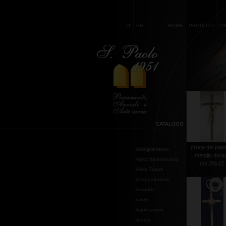
IT
EN
HOME
PRODOTTI
C
CATALOGO
croce del papa
Abbigliamento
metallo dora
Abito francescano
cm.28x12
Abito Talare
Acquasantiere
Ampolle
Anelli
Applicazioni
Arazzi