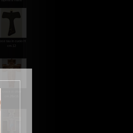
dipinta a mano
oce tau in cuoio H
cm.12
croce in olivo
cm.26x16