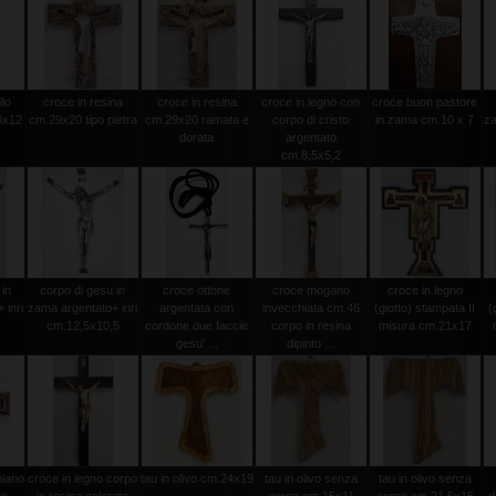
llo
croce in resina
croce in resina
croce in legno con
croce buon pastore
8x12
cm.29x20 tipo pietra
cm.29x20 ramata e
corpo di cristo
in zama cm.10 x 7
za
dorata
argentato
cm.8,5x5,2
 in
corpo di gesu in
croce ottone
croce mogano
croce in legno
 inri
zama argentato+ inri
argentata con
invecchiata cm.46
(giotto) stampata II
(
cm.12,5x10,5
cordone due faccie
corpo in resina
misura cm.21x17
gesu' ...
dipinto ...
miano
croce in legno corpo
tau in olivo cm.24x19
tau in olivo senza
tau in olivo senza