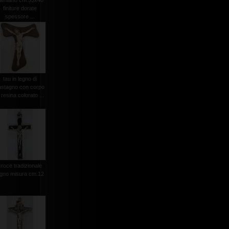
amiano cm.55x40
finiture dorate
spessore ...
tau in legno di
astagno con corpo
 resina colorato ...
croce tradizionale
egno misura cm.12