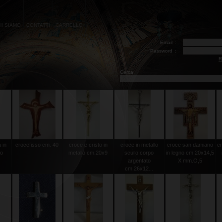
HI SIAMO
CONTATTI
CARRELLO
Email
:
Password
:
R
Cerca:
 in
crocefisso cm. 40
croce e cristo in
croce in metallo
croce san damiano
cr
to
metallo cm.20x9
scuro corpo
in legno cm.20x14,5
argentato
X mm.O,5
cm.26x12...