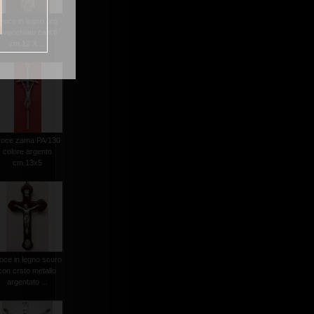
croce in legno oro
invecchiato calisti
cm.12 X ...
roce zama PA/130
colore argento
cm.13x5
oce in legno scuro
con crsto metallo
argentato ...