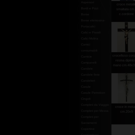
Aspersori
croce metall
Bordi e Pizzi
smaltata cm
c.cordone
Borse
Borse elemosina-
Portacalici
Calici e Pissidi
Calici Molina
Camici
consumabili
crocefisso corp
Camicie
resina dipinto
Campanelli
mano cm.48x32
Candele
Candele finte
Candelieri
Casule
Casule Pietrobon
Cingoli
Completi da Viaggio
croce in meta
Completi per Messa
cm.20x9
Completi per
Sacramenti
Copertine
Copriamboni