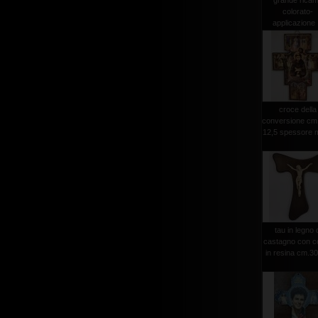
grande rica
colorato-
applicazione .
croce della
conversione cm
12,5 spessore 
tau in legno 
castagno con c
in resina cm.3