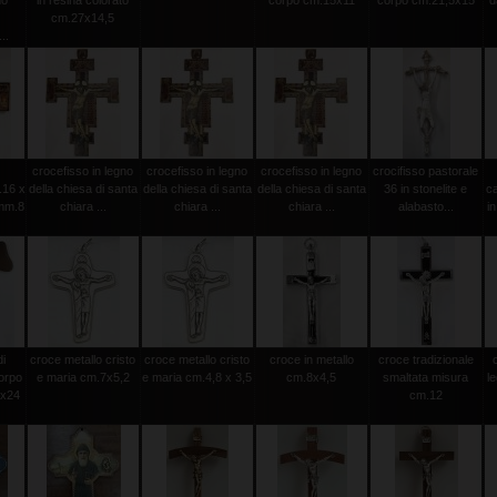
mo
in resina colorato
corpo cm.15x11
corpo cm.21,5x15
d
cm.27x14,5
..
crocefisso in legno
crocefisso in legno
crocefisso in legno
crocifisso pastorale
.16 x
della chiesa di santa
della chiesa di santa
della chiesa di santa
36 in stonelite e
c
mm.8
chiara ...
chiara ...
chiara ...
alabasto...
in
di
croce metallo cristo
croce metallo cristo
croce in metallo
croce tradizionale
orpo
e maria cm.7x5,2
e maria cm.4,8 x 3,5
cm.8x4,5
smaltata misura
l
0x24
cm.12