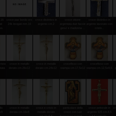
.16
croce pax bordo oro
croce distintivo in
croce ottone
croce distintivo in
ti
24k levigati mm.16
argento cm.2
argentata due faccie
argento lavorato con
ss.
gesu' e madonna ...
cristo...
risto
croce in metallo
croce in metallo
crocefisso con
crocefisso con
tata
dorato cm.26x12
dorato cm.24x12
stampa cm.17,5x12
stampa cm.12,5x8,5
llo
croce in metallo
croce e cristo in
particolare della
croce pettorale in
cr
x9
dorata cm.16x8
metallo dorato
croce con san
argento 925 cm.8,5