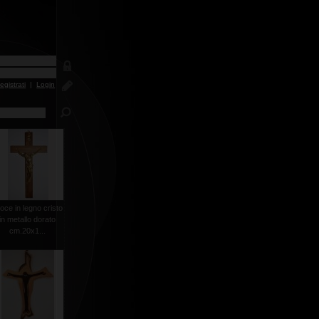
egistrati
|
Login
oce in legno cristo
in metallo dorato
cm.20x1...