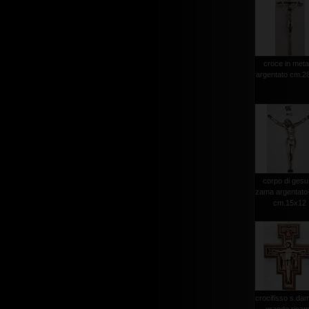
croce in meta
argentato cm.2
corpo di gesu
zama argentato+
cm.15x12
crocifisso s.da