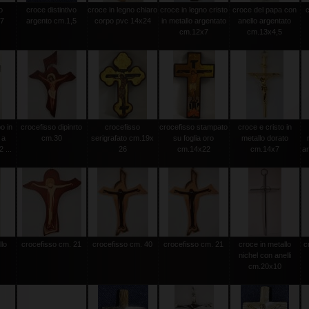
o
croce distintivo
croce in legno chiaro
croce in legno cristo
croce del papa con
.7
argento cm.1,5
corpo pvc 14x24
in metallo argentato
anello argentato
cm.12x7
cm.13x4,5
o in
crocefisso dipinrto
crocefisso
crocefisso stampato
croce e cristo in
 a
cm.30
serigrafato cm.19x
su foglia oro
metallo dorato
 ...
26
cm.14x22
cm.14x7
a
llo
crocefisso cm. 21
crocefisso cm. 40
crocefisso cm. 21
croce in metallo
c
nichel con anelli
cm.20x10