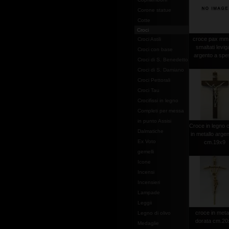
Corone statue
Cotte
Croci
croce pax mm
Croci Astili
smaltati leviga
Croci con base
argento a spe
Croci di S. Benedetto
Croci di S. Damiano
Croci Pettorali
Croci Tau
Crocifissi in legno
Completi per messa
in punto Assisi
Croce in legno c
Dalmatiche
in metallo argen
Ex Voto
cm.19x9
gemelli
Icone
Incensi
Incensieri
Lampade
Leggii
croce in meta
Legno di olivo
dorata cm.20
Medaglie