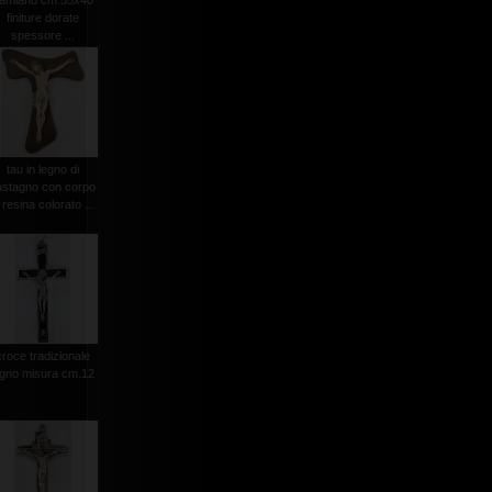
amiano cm.55x40
finiture dorate
spessore ...
tau in legno di
astagno con corpo
 resina colorato ...
croce tradizionale
egno misura cm.12