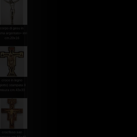
corpo di gesu in
ma argentato+ inri
cm.20x16
croce in legno
giotto) stampata II
misura cm.43x33
crocfisso san