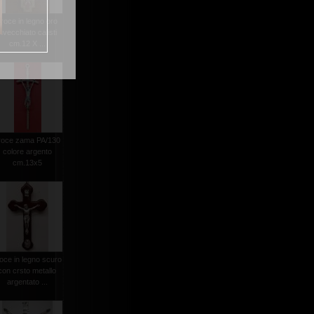
croce in legno oro
invecchiato calisti
cm.12 X ...
roce zama PA/130
colore argento
cm.13x5
oce in legno scuro
con crsto metallo
argentato ...