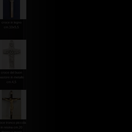
croce in legno
cm.10x5,5
croce del buon
pastore in metallo
cm.4,5
oce tronco piccola
in resina cm.20