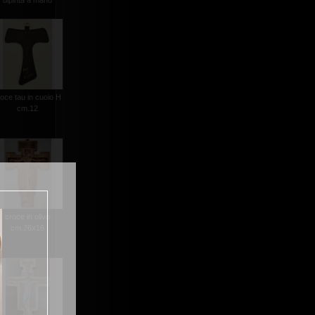
dipinta a mano
oce tau in cuoio H
cm.12
croce in olivo
cm.26x16