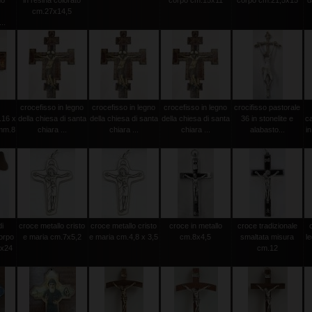
mo
in resina colorato
corpo cm.15x11
corpo cm.21,5x15
d
cm.27x14,5
..
crocefisso in legno
crocefisso in legno
crocefisso in legno
crocifisso pastorale
.16 x
della chiesa di santa
della chiesa di santa
della chiesa di santa
36 in stonelite e
c
mm.8
chiara ...
chiara ...
chiara ...
alabasto...
in
di
croce metallo cristo
croce metallo cristo
croce in metallo
croce tradizionale
orpo
e maria cm.7x5,2
e maria cm.4,8 x 3,5
cm.8x4,5
smaltata misura
l
0x24
cm.12