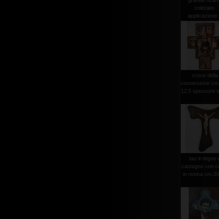
grande rica
colorato-
applicazione .
croce della
conversione cm
12,5 spessore 
tau in legno 
castagno con c
in resina cm.3