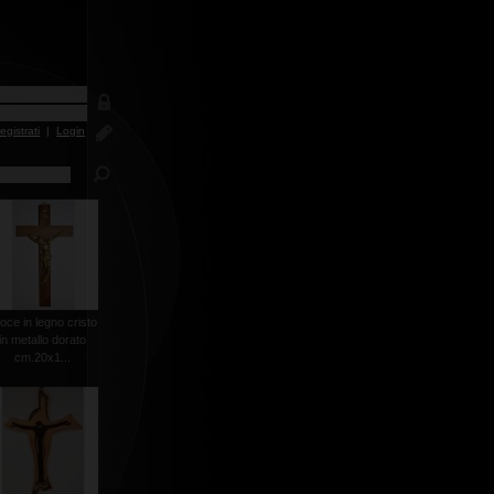
egistrati
|
Login
oce in legno cristo
in metallo dorato
cm.20x1...