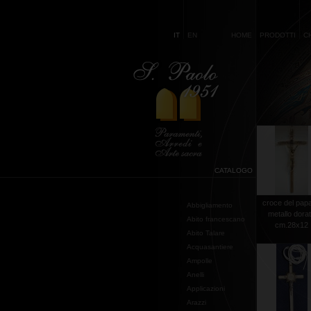
IT
EN
HOME
PRODOTTI
C
CATALOGO
croce del papa
Abbigliamento
metallo dora
Abito francescano
cm.28x12
Abito Talare
Acquasantiere
Ampolle
Anelli
Applicazioni
Arazzi