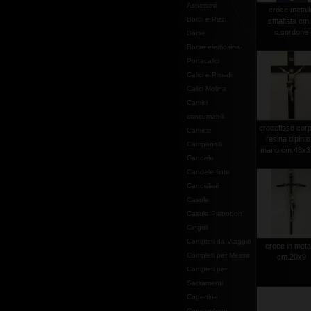
Aspersori
croce metall
Bordi e Pizzi
smaltata cm
c.cordone
Borse
Borse elemosina-
Portacalici
Calici e Pissidi
Calici Molina
Camici
consumabili
crocefisso corp
Camicie
resina dipinto
Campanelli
mano cm.48x32
Candele
Candele finte
Candelieri
Casule
Casule Pietrobon
Cingoli
Completi da Viaggio
croce in meta
Completi per Messa
cm.20x9
Completi per
Sacramenti
Copertine
Copriamboni