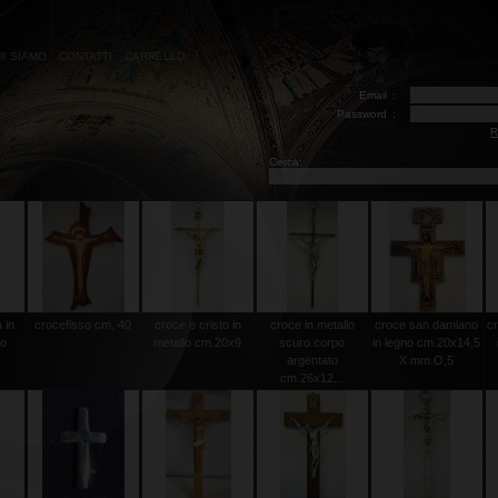
HI SIAMO
CONTATTI
CARRELLO
Email
:
Password
:
R
Cerca:
 in
crocefisso cm. 40
croce e cristo in
croce in metallo
croce san damiano
cr
to
metallo cm.20x9
scuro corpo
in legno cm.20x14,5
argentato
X mm.O,5
cm.26x12...