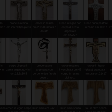
llo
croce in resina
croce in resina
croce in legno con
croce buon pastore
8x12
cm.29x20 tipo pietra
cm.29x20 ramata e
corpo di cristo
in zama cm.10 x 7
za
dorata
argentato
cm.8,5x5,2
 in
corpo di gesu in
croce ottone
croce mogano
croce in legno
 inri
zama argentato+ inri
argentata con
invecchiata cm.46
(giotto) stampata II
(
cm.12,5x10,5
cordone due faccie
corpo in resina
misura cm.21x17
gesu' ...
dipinto ...
miano
croce in legno corpo
tau in olivo cm.24x19
tau in olivo senza
tau in olivo senza