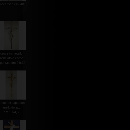
crocefisso cm. 40
croce in metallo
nichelato e corpo
rgentato cm.24x12
roce del papa con
anello dorato
cm.13x4,5