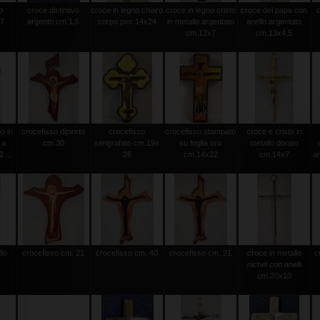
o
croce distintivo
croce in legno chiaro
croce in legno cristo
croce del papa con
.7
argento cm.1,5
corpo pvc 14x24
in metallo argentato
anello argentato
cm.12x7
cm.13x4,5
o in
crocefisso dipinrto
crocefisso
crocefisso stampato
croce e cristo in
 a
cm.30
serigrafato cm.19x
su foglia oro
metallo dorato
 ...
26
cm.14x22
cm.14x7
a
llo
crocefisso cm. 21
crocefisso cm. 40
crocefisso cm. 21
croce in metallo
c
nichel con anelli
cm.20x10