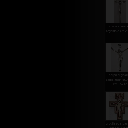
croce in meta
argentato cm.2
corpo di gesu
zama argentato+
cm.15x12
crocifisso s.da