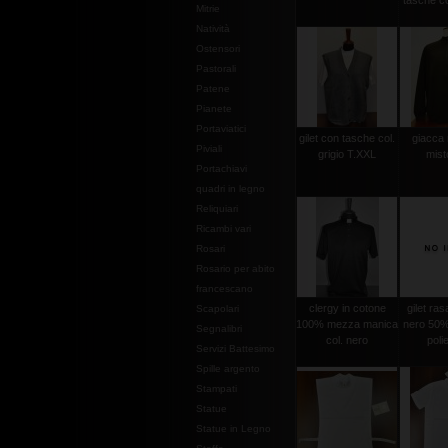
tasche co
Mitrie
Natività
Ostensori
Pastorali
Patene
Pianete
Portaviatici
gilet con tasche col.
giacca
Piviali
grigio T.XXL
mist
Portachiavi
quadri in legno
Reliquiari
Ricambi vari
Rosari
Rosario per abito
francescano
clergy in cotone
gilet ras
Scapolari
100% mezza manica
nero 50%
Segnalibri
col. nero
poli
Servizi Battesimo
Spille argento
Stampati
Statue
Statue in Legno