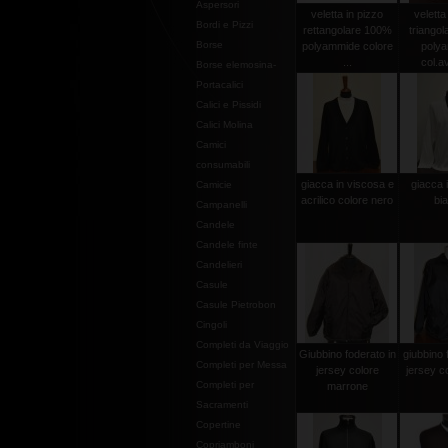
Aspersori
veletta in pizzo
veletta
Bordi e Pizzi
rettangolare 100%
triango
Borse
polyammide colore
poly
...
col.av
Borse elemosina-
Portacalici
Calici e Pissidi
Calici Molina
Camici
consumabili
giacca in viscosa e
giacca 
Camicie
acrilico colore nero
bi
Campanelli
Candele
Candele finte
Candelieri
Casule
Casule Pietrobon
Cingoli
Completi da Viaggio
Giubbino foderato in
giubbino 
Completi per Messa
jersey colore
jersey c
Completi per
marrone
Sacramenti
Copertine
Copriamboni