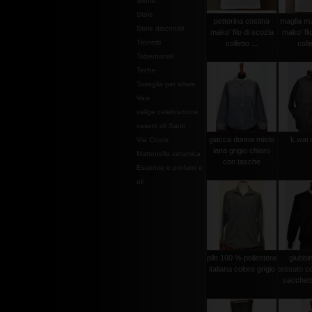
Stoffe
Stole
pettorina costina
maglia ma
Stole diaconali
mako' filo di scozia
mako' fil
Tronetti
colletto ...
colle
Tabernacoli
Teche
Tovaglia per altare
Vasi
valige celebrazione
vasetti oli Santi
giacca donna misto
k.wai 
Via Crucis
lana grigio chiaro
Mattonella ceramica
con tasche
Essenze e profumi e
oli
pile 100 % poliestere
giubbi
italiana colore grigio
tessuto c
sacchetto