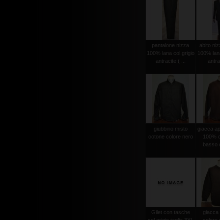
pantalone nizza
abito niz
100% lana col.grigio
100% lana
antracite ( ...
antrac
giubbino misto
giacca ape
cotone colore nero
100% c
basso c
Gilet con tasche
giacca