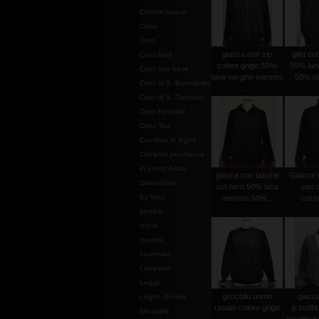
Corone statue
Cotte
Croci
giacca con zip
gilet co
Croci Astili
colore grigio 50%
50% lan
Croci con base
lana vergine merinos
50% po
Croci di S. Benedetto
...
Croci di S. Damiano
Croci Pettorali
Croci Tau
Crocifissi in legno
Completi per messa
in punto Assisi
giacca con tasche
Giacca m
Dalmatiche
col.nero 50% lana
con 
Ex Voto
merinos 50%...
col.
gemelli
Icone
Incensi
Incensieri
Lampade
Leggii
girocollo uomo
giacc
Legno di olivo
rasato colore grigio
p.stoffa
Medaglie