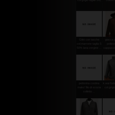
col.grigio taglia 3XL
colore
Gilet con tasche
giacca 
col.marrone taglia S
polies
50% lana vergine ...
cappuccio
pettorina costina
k.wai fode
mako' filo di scozia
col.grigi
colletto ...