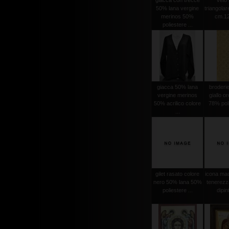
giacca con trecce
velo 
50% lana vergine
triangola
merinos 50%
cm.12
poliestere ...
giacca 50% lana
broderi
vergine merinos
giallo o
50% acrilico colore
78% poli
...
gilet rasato colore
icona mad
nero 50% lana 50%
tenerezz
poliestere ...
dipint