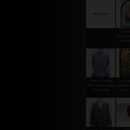
cornice
sacro cuo
cm.13,
clergy in cotone
icona g
100% mezza manica
michele s
col. celeste
bordo 