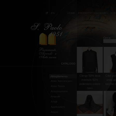
IT
EN
HOME
PRODOTTI
CHI SIAMO
CON
Cerca:
CATALOGO
Clergy 50% lana
Gilet uo
Abbigliamento
merinos 50%
unita a
Abito francescano
poliestere colore
tasche co
Abito Talare
nero
Acquasantiere
Ampolle
Anelli
Applicazioni
Arazzi