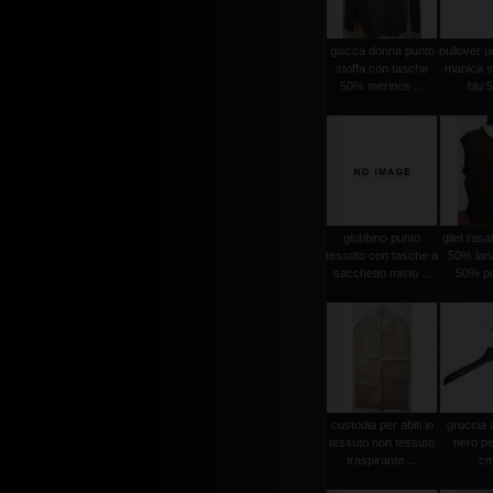
giacca donna punto
pullover 
stoffa con tasche
manica se
50% merinos ...
blu 5
giubbino punto
gilet ras
tessuto con tasche a
50% lan
sacchetto misto ...
50% po
custodia per abiti in
gruccia 
tessuto non tessuto
nero pe
traspirante ...
cm