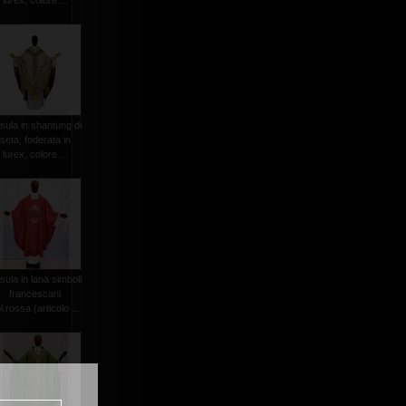
lurex, colore ...
sula in shantung di
seta, foderata in
lurex, colore ...
sula in lana simboli
francescani
l.rossa (articolo ...