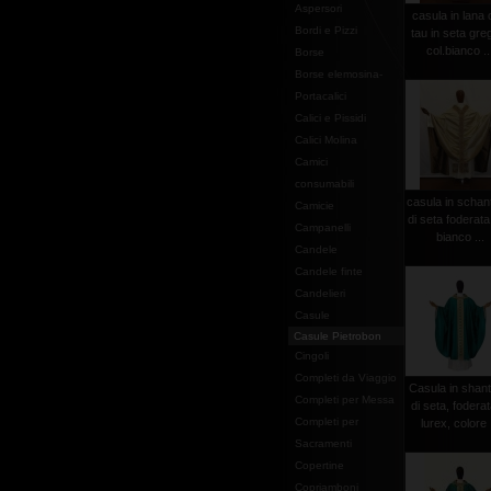
Aspersori
casula in lana
Bordi e Pizzi
tau in seta gre
col.bianco ..
Borse
Borse elemosina-
Portacalici
Calici e Pissidi
Calici Molina
Camici
consumabili
casula in schan
Camicie
di seta foderata
Campanelli
bianco ...
Candele
Candele finte
Candelieri
Casule
Casule Pietrobon
Cingoli
Completi da Viaggio
Casula in shan
Completi per Messa
di seta, foderat
Completi per
lurex, colore .
Sacramenti
Copertine
Copriamboni