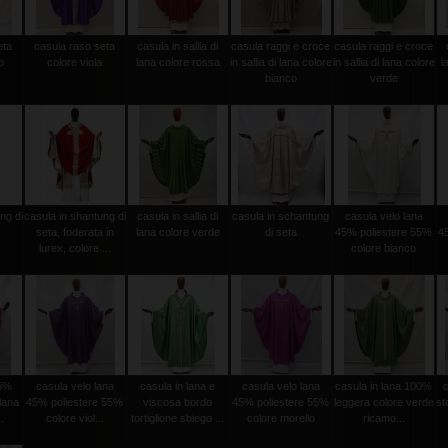
eta
casula raso seta
casula in sallia di
casula raggi e croce
casula raggi e croce
o
colore viola
lana colore rossa
in sallia di lana colore
in sallia di lana colore
l
bianco
verde
ng di
casula in shantung di
casula in sallia di
casula in schantung
casula velo lana
seta, foderata in
lana colore verde
di seta
45% poliestere 55%
4
lurex, colore ...
colore bianco
45%
casula velo lana
casula in lana e
casula velo lana
casula in lana 100%
lana
45% poliestere 55%
viscosa bordo
45% poliestere 55%
leggera colore verde
st
.
colore viol...
tortiglione sbiego ...
colore morello
ricamo...