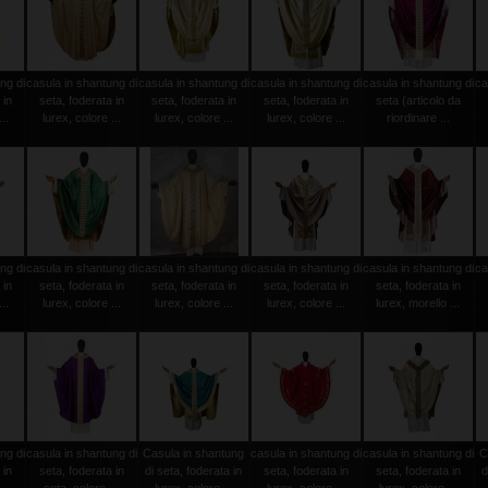
ng di
casula in shantung di
casula in shantung di
casula in shantung di
casula in shantung di
ca
 in
seta, foderata in
seta, foderata in
seta, foderata in
seta (articolo da
..
lurex, colore ...
lurex, colore ...
lurex, colore ...
riordinare ...
ng di
casula in shantung di
casula in shantung di
casula in shantung di
casula in shantung di
ca
 in
seta, foderata in
seta, foderata in
seta, foderata in
seta, foderata in
..
lurex, colore ...
lurex, colore ...
lurex, colore ...
lurex, morello ...
ng di
casula in shantung di
Casula in shantung
casula in shantung di
casula in shantung di
C
 in
seta, foderata in
di seta, foderata in
seta, foderata in
seta, foderata in
d