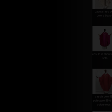
casula raso s
colore bianc
casula in shantu
seta
casula velo 
poliestere 55% 
colore ross..