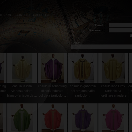
HI SIAMO
CONTATTI
CARRELLO
Email
:
Password
:
R
Cerca:
tung
casula in lana
casula in schantung
casula in gabardin
casula lana lurex
ca
icolo
viscosa colore
di seta foderata
col.oro con pallio
(articolo da
..
bianco (articolo da ...
col.viola (articolo ...
(articolo ...
riordinare chiedere
...