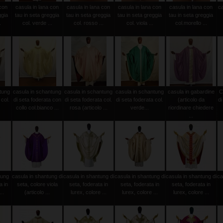
 con
casula in lana con
casula in lana con
casula in lana con
casula in lana con
c
ggia
tau in seta greggia
tau in seta greggia
tau in seta greggia
tau in seta greggia
.
col. verde ...
col. rosso ...
col. viola ...
col.morello ...
tung
casula in schantung
casula in schantung
casula in schantung
casula in gabardine
C
 col.
di seta foderata con
di seta foderata col.
di seta foderata col.
(articolo da
di
collo col.bianco ...
rosa (articolo ...
verde...
riordinare chiedere
...
tung
casula in shantung di
casula in shantung di
casula in shantung di
casula in shantung di
ca
a in
seta, colore viola
seta, foderata in
seta, foderata in
seta, foderata in
..
(articolo ...
lurex, colore ...
lurex, colore ...
lurex, colore ...