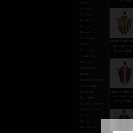
lurex, colore .
Mitrie
Natività
Ostensori
Pastorali
Patene
Pianete
Portaviatici
casula in shantu
Piviali
seta, foderata
Portachiavi
lurex, colore .
quadri in legno
Reliquiari
Ricambi vari
Rosari
Rosario per abito
francescano
casula in shantu
Scapolari
seta, foderata
Segnalibri
lurex, colore .
Servizi Battesimo
Spille argento
Stampati
Statue
Statue in Legno