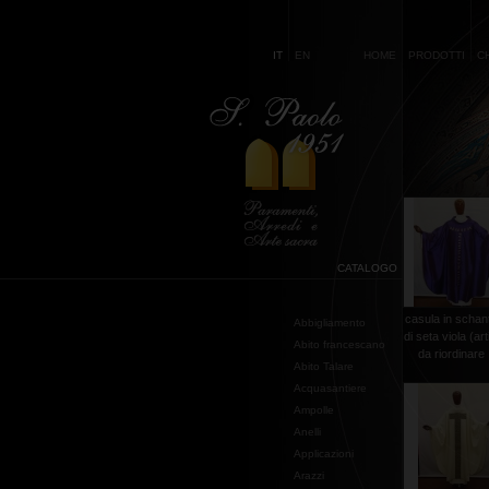
IT
EN
HOME
PRODOTTI
C
CATALOGO
casula in schan
Abbigliamento
di seta viola (art
Abito francescano
da riordinare .
Abito Talare
Acquasantiere
Ampolle
Anelli
Applicazioni
Arazzi