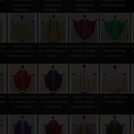
 da
colore bianco
colore verde
colore rossa
viscosa ricamo
.
(articolo da
(articolo da
(articolo da
applicato a mano ...
riordinare ...
riordinare ...
riordinare ...
osso
casula 100%
casula in schantung
casula in schantung
casula in schantung
c
urex
sschantung di seta
di seta foderata col.
di seta foderata
di seta foderata
c
foderata in lurex ...
bianco ...
col.viola (articolo ...
col.verde
100%
casula in lana 100%
casula in lana 100%
casula in lana e
casula 100% lana
seta
con solone in seta
con solone in seta
viscosa bordo
colore bianco
e
colore rosso
colore viola
tortiglione sbiego ...