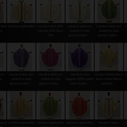
 lana
Casula in gabardine
casula in lana 60%
casula in lana con
Casula in lana con
C
so
viscosa 30% lurex
stolone in seta
stolone in seta
10%
grezza colore ...
grezza colore ...
 con
casula in lana con
Casula in lana con
casula in lana
casula in lana seta e
c
ta
stolone in seta
stolone in seta
leggera 100% colore
lurex colore bianco
...
grezza colore ...
grezza colore ...
viola ricamo...
(articolo ...
ng di
casula in gabardine
casula in gabardine
casula in gabardine
casula in lana e
c