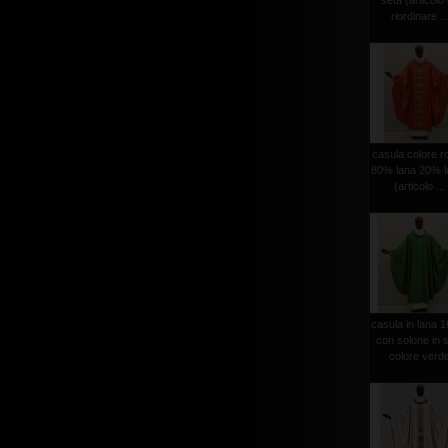
seta (articolo
riordinare ..
casula colore r
80% lana 20% l
(articolo ...
casula in lana 
con solone in 
colore verd