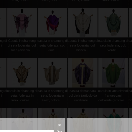
..
seta, colore ...
lurex, colore ...
lurex, colore ...
lurex, colore ...
ng di
Casula in shantung
casula in shantung di
casula in shantung di
casula in shantung di
ca
 in
di seta foderata, col.
seta foderata, col.
seta foderata, col.
seta foderata, col.
..
rosa (articolo ...
viola...
bianco ...
verde...
ng di
casula in shantung di
casula in shantung di
casula damascata
casula in lana simboli
ca
 in
seta, foderata in
seta, foderata in
col.viola (articolo da
francescani
..
lurex, colore ...
lurex, colore ...
riordinare ...
col.verde (articolo ...
co