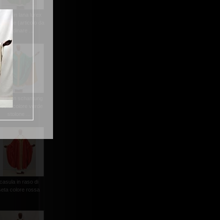
asula in lana lurex
l.verde (articolo da
riordinare ...
asula in schantung
i seta colore verde
stolone ...
casula in raso di
seta colore rossa