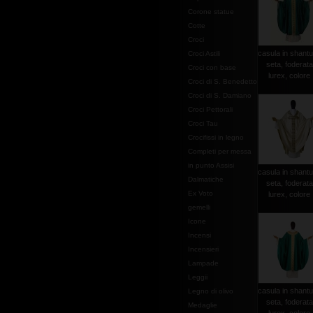
Corone statue
Cotte
Croci
casula in shantu
Croci Astili
seta, foderata
Croci con base
lurex, colore .
Croci di S. Benedetto
Croci di S. Damiano
Croci Pettorali
Croci Tau
Crocifissi in legno
Completi per messa
in punto Assisi
casula in shantu
Dalmatiche
seta, foderata
Ex Voto
lurex, colore .
gemelli
Icone
Incensi
Incensieri
Lampade
Leggii
casula in shantu
Legno di olivo
seta, foderata
Medaglie