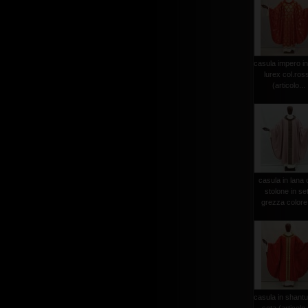
casula impero in
lurex col.ros
(articolo...
casula in lana
stolone in se
grezza colore 
casula in shantu