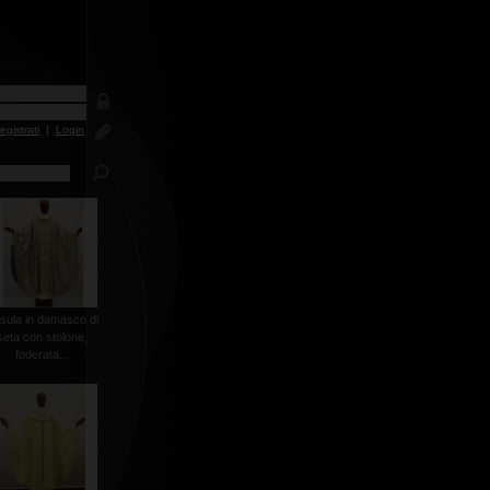
egistrati
|
Login
sula in damasco di
seta con stolone,
foderata...