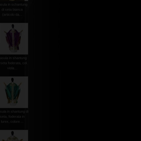
asula in schantung
di seta bianca
(articolo da...
asula in shantung
 seta foderata, col.
viola...
sula in shantung di
seta, foderata in
lurex, colore ...