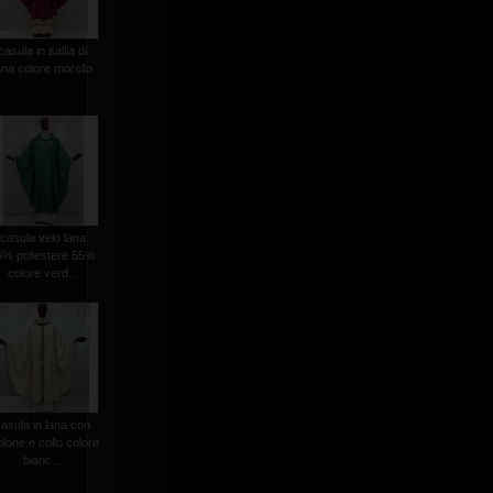
casula in sallia di
ana colore morello
casula velo lana
5% poliestere 55%
colore verd...
casula in lana con
olone e collo colore
bianc...