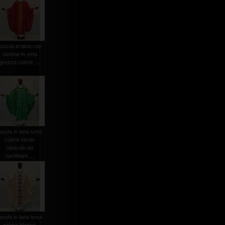
asula in lana con
stolone in seta
grezza colore ...
asula in lana lurex
colore verde
(articolo da
riordinare ...
asula in lana lurex