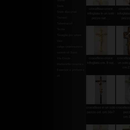
Stoffe
Stole
crocefisso croce
crocefi
Stole diaconali
trifogliata in un solo
trifogliat
Tronetti
pezzo nat. ...
pezzo 
Tabernacoli
Teche
Tovaglia per altare
Vasi
valige celebrazione
vasetti oli Santi
crocefisso croce
crocefisso
Via Crucis
trifogliata cm. 9 nat.
un solo 
Mattonella ceramica
cm.2
Essenze e profumi e
oli
crocefisso in un solo
crocefisso
pezzo col. cm.16x7
pezz
cm.1