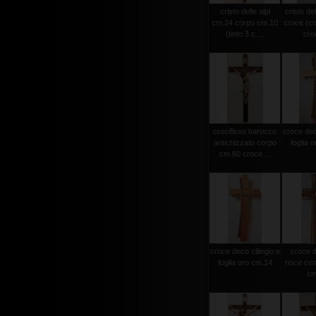
cristo delle alpi
cristo del
cm.24 corpo cm.10
croce (c
(tinto 3 c....
croc
crocifisso barocco
croce deco
antichizzato corpo
foglia 
cm.60 croce ...
croce deco ciliegio e
croce d
foglia oro cm.14
noce con 
cm