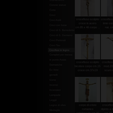
Corone statue
Cotte
Croci
crocefisso scolpito
crocefisso
Croci Astili
croce in acero
tinte co
Croci con base
cm.85 x 46 corpo ...
nat. c
Croci di S. Benedetto
Croci di S. Damiano
Croci Pettorali
Croci Tau
Crocifissi in legno
Completi per messa
in punto Assisi
crocefisso scolpito
crocifisso
Dalmatiche
bicolore corpo cm.15
mod.20
Ex Voto
croce cm.37x19
scuro c
gemelli
Icone
Incensi
Incensieri
Lampade
Leggii
corpo di cristo
crocefiss
Legno di olivo
romanico
dipinto a
Medaglie