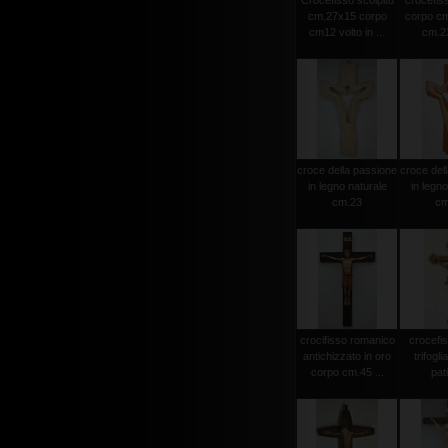
Crocefisso scolpito
crocefiss
cm.27x15 corpo
corpo cm
cm12 volto in ...
cm.23
croce della passione
croce del
in legno naturale
in legno
cm.23
cm
crocifisso romanico
crocefi
antichizzato in oro
trifogli
corpo cm.45 ...
pat