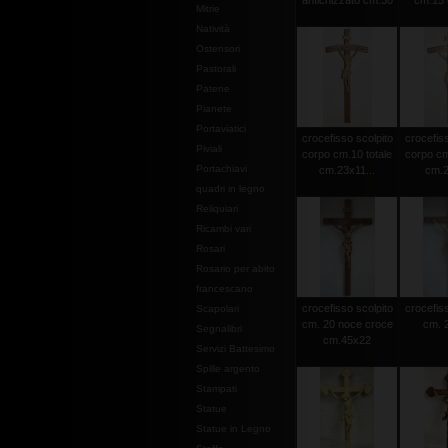
antichizzato cm.30
cm.15 c
Mitrie
Natività
Ostensori
Pastorali
Patene
Pianete
Portaviatici
crocefisso scolpito
crocefiss
Piviali
corpo cm.10 totale
corpo cm
Portachiavi
cm.23x11...
cm.2
quadri in legno
Reliquiari
Ricambi vari
Rosari
Rosario per abito
francescano
crocefisso scolpito
crocefiss
Scapolari
cm. 20 noce croce
cm. 2
Segnalibri
cm.45x22
Servizi Battesimo
Spille argento
Stampati
Statue
Statue in Legno