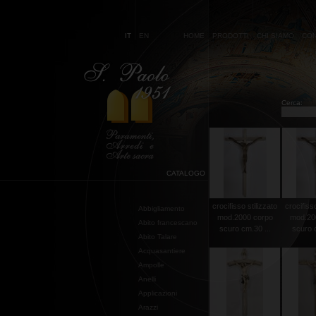
IT
EN
HOME
PRODOTTI
CHI SIAMO
CON
Cerca:
CATALOGO
crocifisso stilizzato
crocifisso
Abbigliamento
mod.2000 corpo
mod.20
Abito francescano
scuro cm.30 ...
scuro c
Abito Talare
Acquasantiere
Ampolle
Anelli
Applicazioni
Arazzi