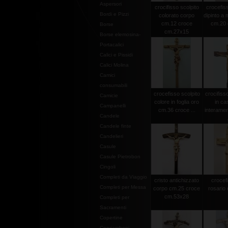
Aspersori
crocifisso scolpito
crocefiss
Bordi e Pizzi
colorato corpo
dipinto a
cm.12 croce
cm.20 c
Borse
cm.27x15
Borse elemosina-
Portacalici
Calici e Pissidi
Calici Molina
Camici
consumabili
crocefisso scolpito
crocifiss
Camicie
colore in foglia oro
in ca
Campanelli
cm.36 croce ...
interamen
Candele
Candele finte
Candelieri
Casule
Casule Pietrobon
Cingoli
Completi da Viaggio
cristo antichizzato
crocef
Completi per Messa
corpo cm.25 croce
rosario 
cm.53x28
Completi per
Sacramenti
Copertine
Copriamboni