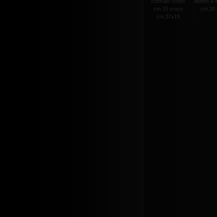
colorato corpo
dipinto a
cm.15 croce
cm.20 c
cm.37x19