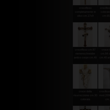
crocefisso
crocifiss
completamente in
colorato
olivo cm.17x9
cm.65 
crocefisso cm.87
croce i
riemenschneider
cm.84 c
antico corpo cm.40
cm.40 an
...
croce della
crocifisso
risurrezzione cm.30
mod.2000 
colorata
cm.1