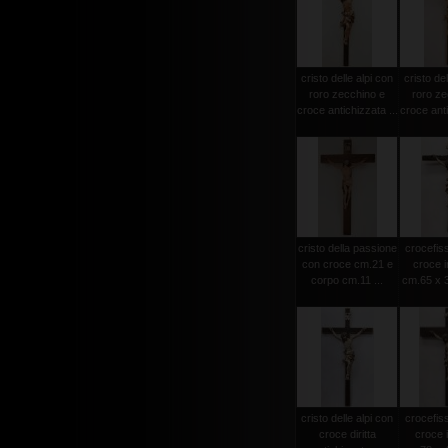
cristo delle alpi con
cristo del
roro zecchino e
roro ze
croce antichizzata ...
croce anti
cristo della passione
crocefiss
con croce cm.21 e
croce i
corpo cm.11 ...
cm.65 x 3
cristo delle alpi con
crocefiss
croce diritta
croce 