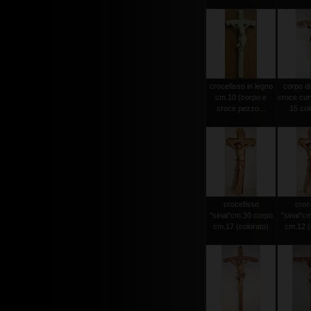
crocefisso in legno
corpo di
cm.10 (corpo e
croce cur
croce pezzo...
15 colo
crocefisso
croc
"sinai"cm.30 corpo
"sinai"c
cm.17 (colorato)
cm.12 (