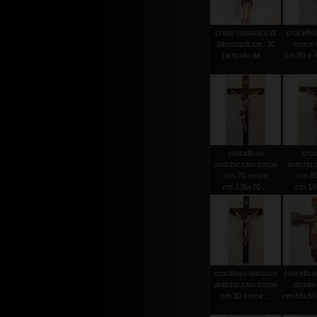
cristo romanico di
crocefiss
altenstadt cm. 30
croce 
(articolo da ...
cm.80 x 4
crocefisso
croc
antichizzato corpo
antichiz
cm.70 croce
cm.80
cm.135x70 ...
cm.145
crocifisso barocco
crocefiss
antichizzato corpo
dipint
cm.30 croce ...
cm.65x53 (