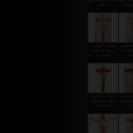
tiglio cm.60x120 (fine
antichizz
serie ...
corpo 
crocifisso scolpito
crocefiss
corpo cm.30 nat.
due tonat
cm.65x36
cm.2
crocefisso scolpito
crocefis
colorato a mano
antichiz
cm.30x16
cm.75 c