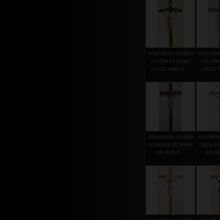
crocefisso scolpito
crocefiss
cm.29x14 corpo
cm.29x
cm.12 volto in ...
cm12 vol
crocefisso scolpito
crocefiss
corpo cm.20 totale
corpo cm
cm.40,5 X ...
cm.55 