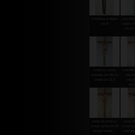
crocifisso in legno
crocefiss
cm.8
corpo cm
cm.30 x
cristo su croce
crocefiss
colorato cm.26x13
natura
corpo cm.11,5
cm.15
cm.
corpo di cristo su
corpo di
croce curva cm.34
croce cu
dorato manto ...
colorato