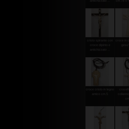
antichizzato ...
cm.78 x 4
cristo spirante con
croce in 
croce dipinto e
gesu'
antichizzato ...
croce cristo in legno
crocef
antico cm.5
collarin
cm