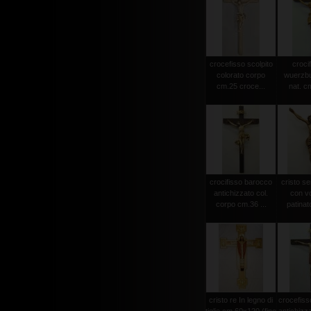
crocefisso scolpito
crocif
colorato corpo
wuerzbu
cm.25 croce...
nat. c
crocifisso barocco
cristo s
antichizzato col.
con vo
corpo cm.36 ...
patinat
cristo re In legno di
crocefiss