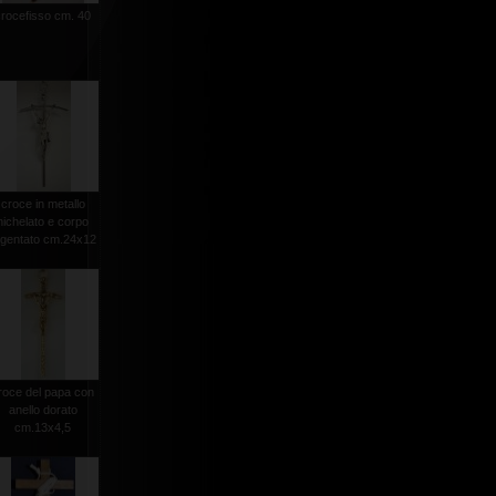
crocefisso cm. 40
croce in metallo
nichelato e corpo
rgentato cm.24x12
roce del papa con
anello dorato
cm.13x4,5