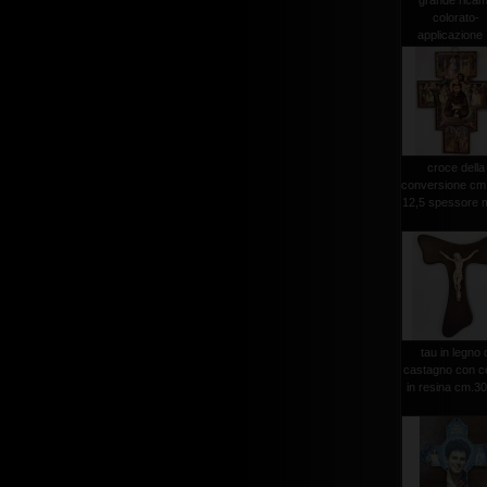
grande rica
colorato-
applicazione .
croce della
conversione cm
12,5 spessore 
tau in legno 
castagno con c
in resina cm.3