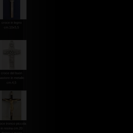
croce in legno
cm.10x5,5
croce del buon
pastore in metallo
cm.4,5
oce tronco piccola
in resina cm.20