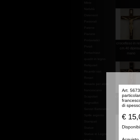
Mitrie
Natività
Ostensori
Pastorali
Patene
Pianete
Portaviatici
crocefisso in r
Piviali
cm.40 dipinta
Portachiavi
mano
quadri in legno
Reliquiari
Ricambi vari
Rosari
Rosario per abito
Art. 5673
francescano
particola
croce dipinta a
Scapolari
francesco
cm.44x32
Segnalibri
di spess
Servizi Battesimo
€ 15,
Spille argento
Stampati
Disponibi
Statue
Statue in Legno
Acquisto