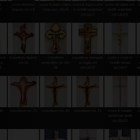
o
croce distintivo
croce in legno chiaro
croce in legno cristo
croce del papa con
.7
argento cm.1,5
corpo pvc 14x24
in metallo argentato
anello argentato
cm.12x7
cm.13x4,5
o in
crocefisso dipinrto
crocefisso
crocefisso stampato
croce e cristo in
 a
cm.30
serigrafato cm.19x
su foglia oro
metallo dorato
 ...
26
cm.14x22
cm.14x7
a
llo
crocefisso cm. 21
crocefisso cm. 40
crocefisso cm. 21
croce in metallo
c
nichel con anelli
cm.20x10