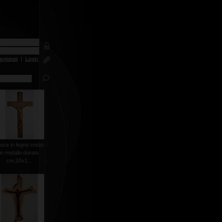
egistrati
|
Login
oce in legno cristo
in metallo dorato
cm.20x1...