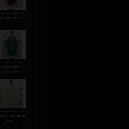
casula in sallia di
ana colore morello
casula velo lana
5% poliestere 55%
colore verd...
casula in lana con
olone e collo colore
bianc...