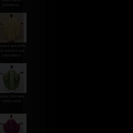
colore bianco
(articolo da...
asula in lana 100%
on solone in seta
colore bianco
casula 100% lana
colore verde