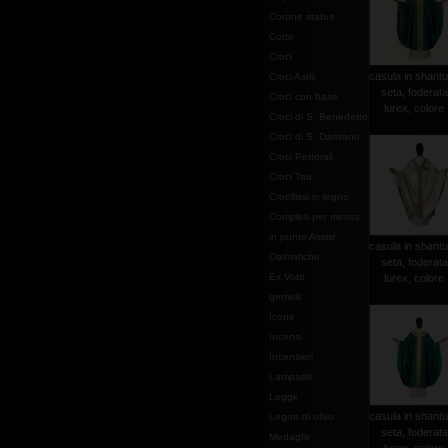
Corone statue
Cotte
Croci
casula in shantu
Croci Astili
seta, foderata
Croci con base
lurex, colore .
Croci di S. Benedetto
Croci di S. Damiano
Croci Pettorali
Croci Tau
Crocifissi in legno
Completi per messa
in punto Assisi
casula in shantu
Dalmatiche
seta, foderata
Ex Voto
lurex, colore .
gemelli
Icone
Incensi
Incensieri
Lampade
Leggii
casula in shantu
Legno di olivo
seta, foderata
Medaglie