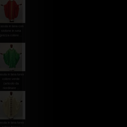
asula in lana con
stolone in seta
grezza colore ...
asula in lana lurex
colore verde
(articolo da
riordinare ...
asula in lana lurex