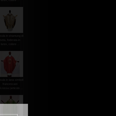
lurex, colore ...
sula in shantung di
seta, foderata in
lurex, colore ...
sula in lana simboli
francescani
l.rossa (articolo ...