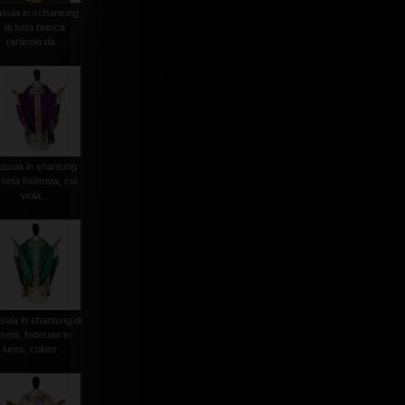
asula in schantung
di seta bianca
(articolo da...
asula in shantung
 seta foderata, col.
viola...
sula in shantung di
seta, foderata in
lurex, colore ...