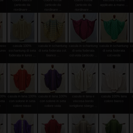
 da
colore bianco
colore verde
colore rossa
viscosa ricamo
.
(articolo da
(articolo da
(articolo da
applicato a mano ...
riordinare ...
riordinare ...
riordinare ...
osso
casula 100%
casula in schantung
casula in schantung
casula in schantung
c
urex
sschantung di seta
di seta foderata col.
di seta foderata
di seta foderata
c
foderata in lurex ...
bianco ...
col.viola (articolo ...
col.verde
100%
casula in lana 100%
casula in lana 100%
casula in lana e
casula 100% lana
seta
con solone in seta
con solone in seta
viscosa bordo
colore bianco
e
colore rosso
colore viola
tortiglione sbiego ...