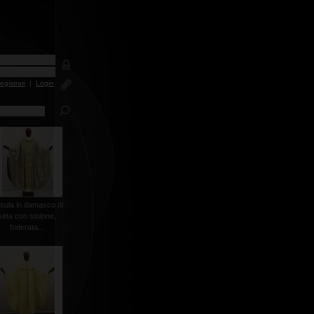
egistrati
|
Login
sula in damasco di
seta con stolone,
foderata...