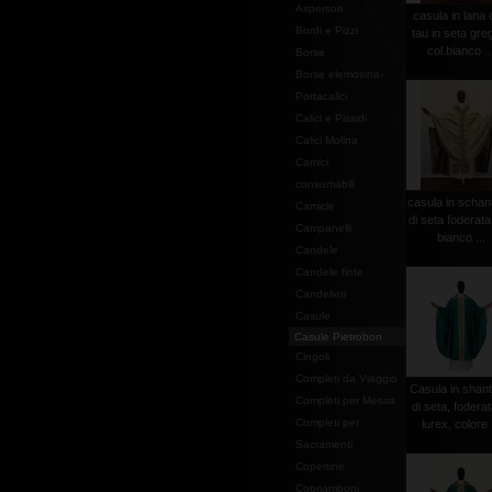
Aspersori
casula in lana
Bordi e Pizzi
tau in seta gre
col.bianco ..
Borse
Borse elemosina-
Portacalici
Calici e Pissidi
Calici Molina
Camici
consumabili
casula in schan
Camicie
di seta foderata
Campanelli
bianco ...
Candele
Candele finte
Candelieri
Casule
Casule Pietrobon
Cingoli
Completi da Viaggio
Casula in shan
Completi per Messa
di seta, foderat
Completi per
lurex, colore .
Sacramenti
Copertine
Copriamboni