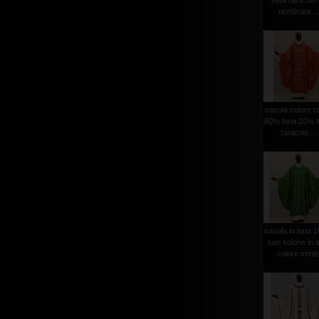
seta (articolo
riordinare ..
casula colore r
80% lana 20% l
(articolo ...
casula in lana 
con solone in 
colore verd