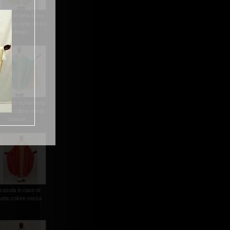
asula in lana lurex
l.verde (articolo da
riordinare ...
asula in schantung
i seta colore verde
stolone ...
casula in raso di
seta colore rossa