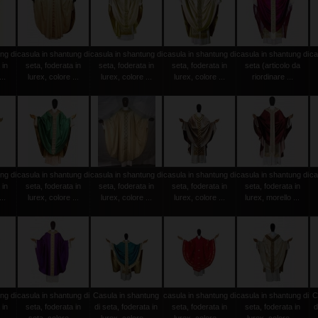
ng di
casula in shantung di
casula in shantung di
casula in shantung di
casula in shantung di
ca
 in
seta, foderata in
seta, foderata in
seta, foderata in
seta (articolo da
..
lurex, colore ...
lurex, colore ...
lurex, colore ...
riordinare ...
ng di
casula in shantung di
casula in shantung di
casula in shantung di
casula in shantung di
ca
 in
seta, foderata in
seta, foderata in
seta, foderata in
seta, foderata in
..
lurex, colore ...
lurex, colore ...
lurex, colore ...
lurex, morello ...
ng di
casula in shantung di
Casula in shantung
casula in shantung di
casula in shantung di
C
 in
seta, foderata in
di seta, foderata in
seta, foderata in
seta, foderata in
d