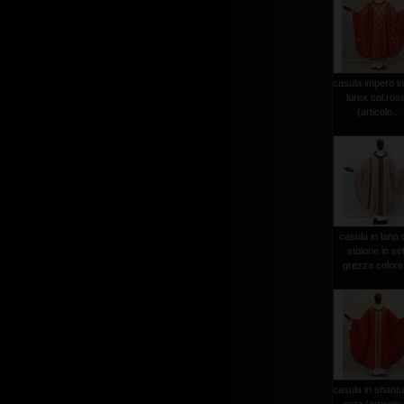
casula impero in
lurex col.ros
(articolo...
casula in lana
stolone in se
grezza colore 
casula in shantu