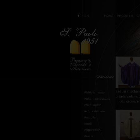
IT
EN
HOME
PRODOTTI
C
CATALOGO
casula in schan
Abbigliamento
di seta viola (art
Abito francescano
da riordinare .
Abito Talare
Acquasantiere
Ampolle
Anelli
Applicazioni
Arazzi