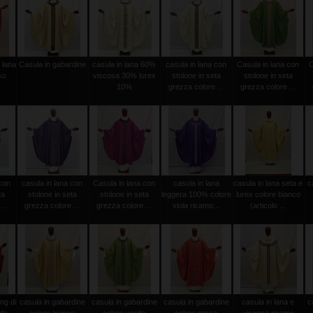
 lana
Casula in gabardine
casula in lana 60%
casula in lana con
Casula in lana con
C
so
viscosa 30% lurex
stolone in seta
stolone in seta
10%
grezza colore ...
grezza colore ...
 con
casula in lana con
Casula in lana con
casula in lana
casula in lana seta e
c
ta
stolone in seta
stolone in seta
leggera 100% colore
lurex colore bianco
...
grezza colore ...
grezza colore ...
viola ricamo...
(articolo ...
ng di
casula in gabardine
casula in gabardine
casula in gabardine
casula in lana e
c