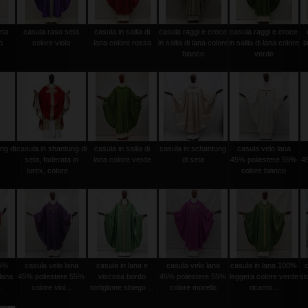
eta
casula raso seta
casula in sallia di
casula raggi e croce
casula raggi e croce
o
colore viola
lana colore rossa
in sallia di lana colore
in sallia di lana colore
l
bianco
verde
ng di
casula in shantung di
casula in sallia di
casula in schantung
casula velo lana
seta, foderata in
lana colore verde
di seta
45% poliestere 55%
4
lurex, colore ...
colore bianco
45%
casula velo lana
casula in lana e
casula velo lana
casula in lana 100%
lana
45% poliestere 55%
viscosa bordo
45% poliestere 55%
leggera colore verde
st
.
colore viol...
tortiglione sbiego ...
colore morello
ricamo...