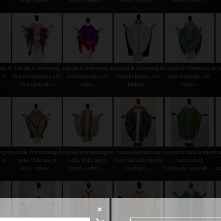
..
seta, colore ...
lurex, colore ...
lurex, colore ...
lurex, colore ...
ng di
Casula in shantung
casula in shantung di
casula in shantung di
casula in shantung di
ca
 in
di seta foderata, col.
seta foderata, col.
seta foderata, col.
seta foderata, col.
..
rosa (articolo ...
viola...
bianco ...
verde...
ng di
casula in shantung di
casula in shantung di
casula damascata
casula in lana simboli
ca
 in
seta, foderata in
seta, foderata in
col.viola (articolo da
francescani
..
lurex, colore ...
lurex, colore ...
riordinare ...
col.verde (articolo ...
co