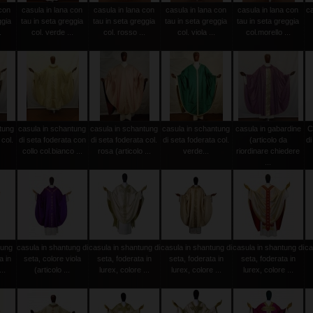
 con
casula in lana con
casula in lana con
casula in lana con
casula in lana con
c
ggia
tau in seta greggia
tau in seta greggia
tau in seta greggia
tau in seta greggia
.
col. verde ...
col. rosso ...
col. viola ...
col.morello ...
tung
casula in schantung
casula in schantung
casula in schantung
casula in gabardine
C
 col.
di seta foderata con
di seta foderata col.
di seta foderata col.
(articolo da
di
collo col.bianco ...
rosa (articolo ...
verde...
riordinare chiedere
...
tung
casula in shantung di
casula in shantung di
casula in shantung di
casula in shantung di
ca
a in
seta, colore viola
seta, foderata in
seta, foderata in
seta, foderata in
..
(articolo ...
lurex, colore ...
lurex, colore ...
lurex, colore ...