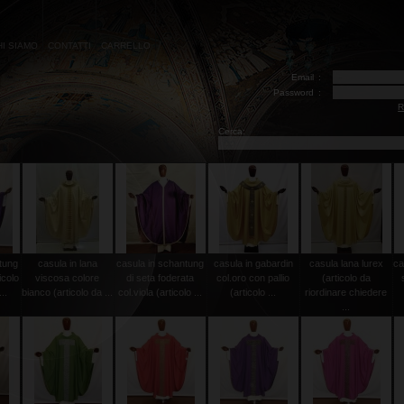
HI SIAMO
CONTATTI
CARRELLO
Email
:
Password
:
R
Cerca:
tung
casula in lana
casula in schantung
casula in gabardin
casula lana lurex
ca
icolo
viscosa colore
di seta foderata
col.oro con pallio
(articolo da
..
bianco (articolo da ...
col.viola (articolo ...
(articolo ...
riordinare chiedere
...