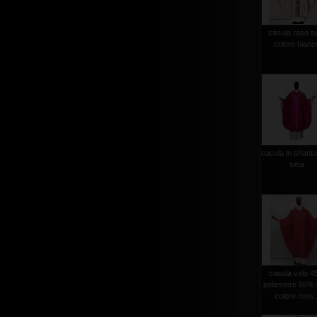
casula raso s
colore bianc
casula in shantu
seta
casula velo 
poliestere 55% 
colore ross..