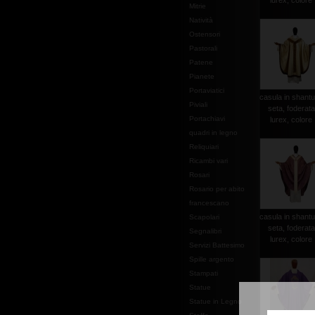
lurex, colore .
Mitrie
Natività
Ostensori
Pastorali
Patene
Pianete
Portaviatici
casula in shantu
Piviali
seta, foderata
Portachiavi
lurex, colore .
quadri in legno
Reliquiari
Ricambi vari
Rosari
Rosario per abito
francescano
casula in shantu
Scapolari
seta, foderata
Segnalibri
lurex, colore .
Servizi Battesimo
Spille argento
Stampati
Statue
Statue in Legno