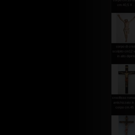
corpo cm.20 to
cm.40,5 X ..
corpo di cris
scolpito cm12 v
in alto dipint
crocifisso roma
antichizzato in
corpo cm.45 .