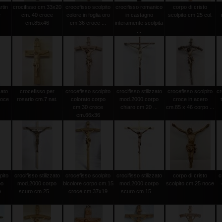
rtin
crocifisso cm.33x20
crocefisso scolpito
crocifisso romanico
corpo di cristo
e
cm. 40 croce
colore in foglia oro
in castagno
scolpito cm 25 col.
cm.85x46
cm.36 croce ...
interamente scolpita
...
zato
crocefisso per
crocefisso scolpito
crocifisso stilizzato
crocefisso scolpito
cr
roce
rosario cm.7 nat.
colorato corpo
mod.2000 corpo
croce in acero
cm.30 croce
chiaro cm.20 ...
cm.85 x 46 corpo ...
cm.66x36
pito
crocifisso stilizzato
crocefisso scolpito
crocifisso stilizzato
corpo di cristo
c
po
mod.2000 corpo
bicolore corpo cm.15
mod.2000 corpo
scolpito cm 25 noce
e
scuro cm.25 ...
croce cm.37x19
scuro cm.15 ...