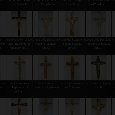
tale
corpo cm.25 totale
corpo cm.12 totale
cm.29x15 corpo
cm.27x15 corpo
c
.
cm.55 dipinto
cm.27 patinato
cm12 volto in ...
cm12 volto in ...
to
crocefisso romanico
croce della passione
croce della passione
croce della passione
cr
olto
antichizzato corpo
in legno naturale
in legno colorata
in legno argentata
o
cm.30 croce ...
cm.23
cm.10
cm.10
nico
crocefisso croce
crocefisso per
croce per rosario
crocifisso in legno
c
 oro
trifogliata cm. 9
rosario cm.4 patinato
cm.7 patinata
cm.8
c
..
patinato