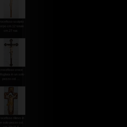
rocefisso scolpito
orpo cm.12 totale
cm.27 nat.
crocefisso croce
rifogliata in un solo
pezzo col. ...
rocefisso rilievo in
n solo pezzo col.