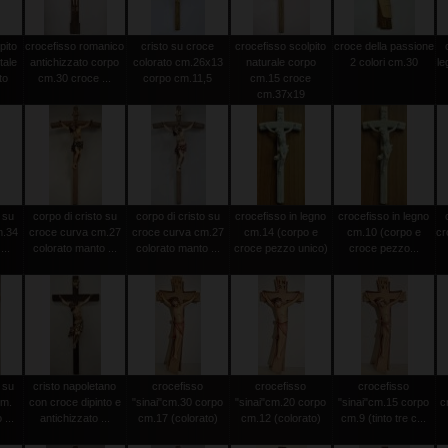
pito
crocefisso romanico
cristo su croce
crocefisso scolpito
croce della passione
tale
antichizzato corpo
colorato cm.26x13
naturale corpo
2 colori cm.30
le
to
cm.30 croce ...
corpo cm.11,5
cm.15 croce
cm.37x19
 su
corpo di cristo su
corpo di cristo su
crocefisso in legno
crocefisso in legno
m.34
croce curva cm.27
croce curva cm.27
cm.14 (corpo e
cm.10 (corpo e
cr
...
colorato manto ...
colorato manto ...
croce pezzo unico)
croce pezzo...
 su
cristo napoletano
crocefisso
crocefisso
crocefisso
cm.
con croce dipinto e
"sinai"cm.30 corpo
"sinai"cm.20 corpo
"sinai"cm.15 corpo
c
...
antichizzato ...
cm.17 (colorato)
cm.12 (colorato)
cm.9 (tinto tre c...