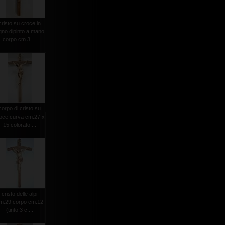
cristo su croce in
gno dipinto a mano
corpo cm.3 ...
corpo di cristo su
oce curva cm.27 x
15 colorato ...
cristo delle alpi
m.29 corpo cm.12
(tinto 3 c....