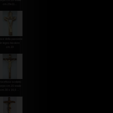
orpo cm.10 totale
cm.23x11...
oce della passione
in legno bicolore
cm.10
rocefisso scolpito
orpo cm.15 totale
cm.30 x 16,5 ...