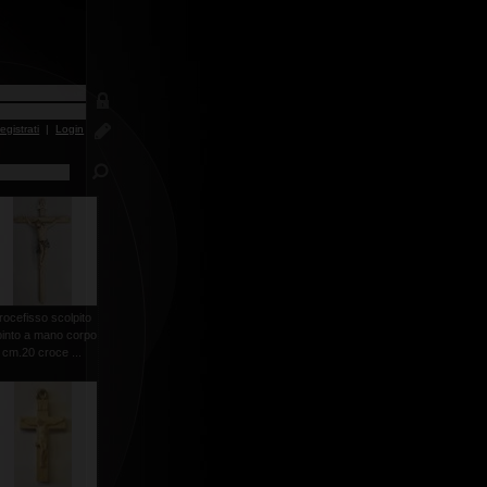
egistrati
|
Login
rocefisso scolpito
pinto a mano corpo
cm.20 croce ...