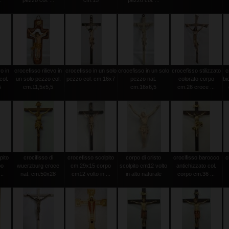
.
pezzo col. ...
cm.15
pezzo col. ...
vo in
crocefisso rilievo in
crocefisso in un solo
crocefisso in un solo
crocefisso stilizzato
c
col.
un solo pezzo col.
pezzo col. cm.16x7
pezzo nat.
colorato corpo
bi
5
cm.11,5x5,5
cm.16x6,5
cm.26 croce ...
pito
crocifisso di
crocefisso scolpito
corpo di cristo
crocifisso barocco
c
po
wuerzburg croce
cm.29x15 corpo
scolpito cm12 volto
antichizzato col.
..
nat. cm.50x28
cm12 volto in ...
in alto naturale
corpo cm.36 ...