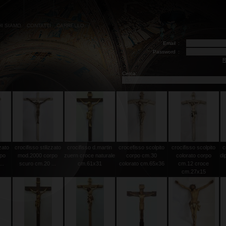
HI SIAMO
CONTATTI
CARRELLO
Email
:
Password
:
R
Cerca:
zzato
crocifisso stilizzato
crocifisso d.martin
crocefisso scolpito
crocifisso scolpito
c
rpo
mod.2000 corpo
zuern croce naturale
corpo cm.30
colorato corpo
di
..
scuro cm.20 ...
cm.61x31
colorato cm.65x36
cm.12 croce
cm.27x15