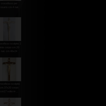
crocefisso per
rosario cm.4 nat.
ocefisso scolpito 2
tinte corpo cm.20
nat. cm.46x24
rocefisso scolpito
cm.37x20 corpo
cm17 volto in ...