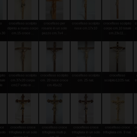
to
crocefisso scolpito
crocefisso per
crocefisso scolpito
crocefisso scolpito
c
dipinto a mano corpo
rosario in un solo
noce cm.17x10
corpo cm.10 totale
c
m.30
cm.15 croce ...
pezzo cm.7x4 ...
cm.23x11...
pito
crocefisso scolpito
crocefisso scolpito
crocefisso scolpito
crocefisso
tale
cm.37x20 corpo
cm. 20 noce croce
cm. 25 nat.
scolpito12/25 nat.
t
le
cm17 volto in ...
cm.45x22
oce
crocefisso croce
crocefisso croce
crocefisso croce
crocefisso croce
c
 solo
trifogliata in un solo
trifogliata multi p.
trifogliata in un solo
trifogliata cm. 9 nat.
u