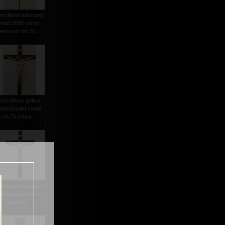
rocifisso stilizzato
mod.2000 corpo
nero oro cm.20 ...
crocefisso gotico
ntichizzato corpo
cm.75 croce ...
ocefisso romanico
tichizzato con oro
corpo cm. ...