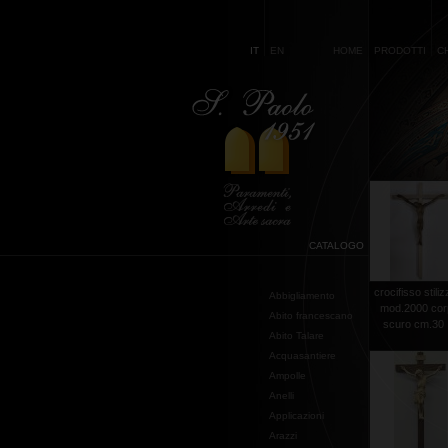
IT
EN
HOME
PRODOTTI
C
CATALOGO
crocifisso stili
Abbigliamento
mod.2000 co
Abito francescano
scuro cm.30 .
Abito Talare
Acquasantiere
Ampolle
Anelli
Applicazioni
Arazzi