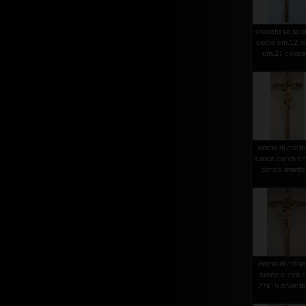
crocefisso scol
corpo cm.12 to
cm.27 colora
corpo di cristo
croce curva c
dorato manto 
corpo di cristo
croce curva 
27x15 colorato 