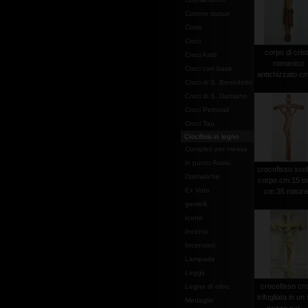
Corone statue
Cotte
Croci
corpo di cris
Croci Astili
romanico
Croci con base
antichizzato c
Croci di S. Benedetto
Croci di S. Damiano
Croci Pettorali
Croci Tau
Crocifissi in legno
Completi per messa
in punto Assisi
crocefisso scol
Dalmatiche
corpo cm.15 to
Ex Voto
cm.35 natura
gemelli
Icone
Incensi
Incensieri
Lampade
Leggii
crocefisso cr
Legno di olivo
trifogliata in un
Medaglie