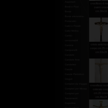
Aspersori
crocifisso d.ma
Bordi e Pizzi
zuern croc
cm.30x16
Borse
Borse elemosina-
Portacalici
Calici e Pissidi
Calici Molina
Camici
consumabili
cristo antichiz
Camicie
corpo cm.25 c
Campanelli
cm.53x28
Candele
Candele finte
Candelieri
Casule
Casule Pietrobon
Cingoli
Completi da Viaggio
crocefisso scol
Completi per Messa
colorato cor
cm.20 croc
Completi per
cm.46x24
Sacramenti
Copertine
Copriamboni