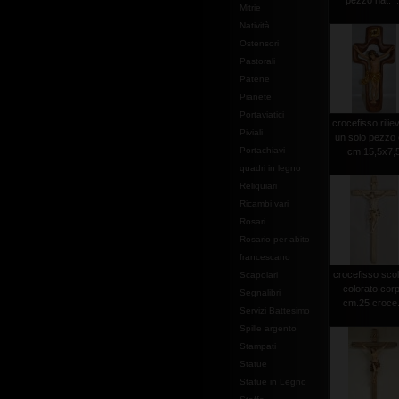
pezzo nat. ..
Mitrie
Natività
Ostensori
Pastorali
Patene
Pianete
Portaviatici
crocefisso rilie
Piviali
un solo pezzo 
Portachiavi
cm.15,5x7,
quadri in legno
Reliquiari
Ricambi vari
Rosari
Rosario per abito
francescano
crocefisso scol
Scapolari
colorato cor
Segnalibri
cm.25 croce.
Servizi Battesimo
Spille argento
Stampati
Statue
Statue in Legno