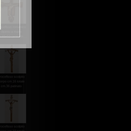
ocefisso romanico
dipinto a mano
.65x53 (articolo ...
rocefisso scolpito
orpo cm.16 totale
cm.36 patinato
rocefisso scolpito