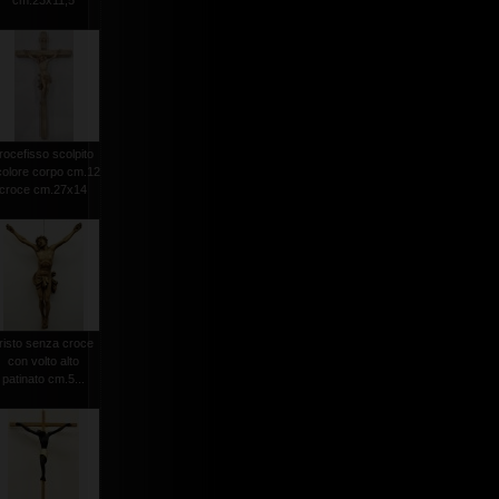
cm.23x11,5
rocefisso scolpito
colore corpo cm.12
croce cm.27x14
risto senza croce
con volto alto
patinato cm.5...