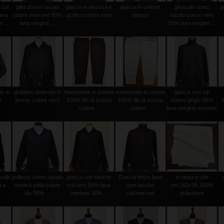
 col.
gilet donna rasato
giacca in viscosa e
giacca in cotone
girocollo uomo
g
ana
colore marrone 50%
acrilico colore nero
bianco
rasato colore nero
 ...
lana vergine ...
50% lana vergine ...
to in
giubbino foderato in
manichette in cotone
manichette in cotone
giacca con zip
e
jersey colore nero
100% filo di scozia
100% filo di scozia
colore grigio 50%
colore...
colore...
lana vergine merinos
...
collo
pullover uomo rasato
giacca con tasche
Giacca misto lana
sciarpa in pile
ica
manica sella colore
col.nero 50% lana
con tasche
cm.162x36 100%
..
blu 50% ...
merinos 50%...
col.marone
poliestere