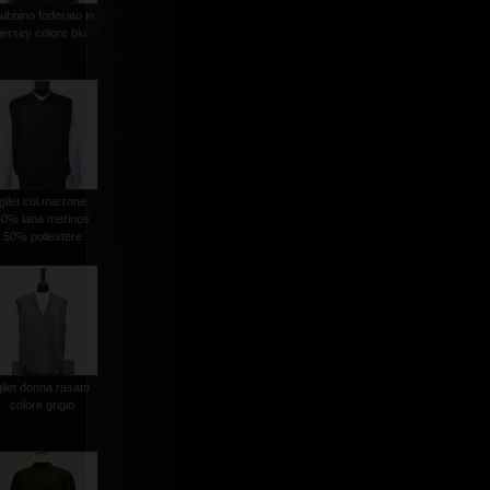
iubbino foderato in
jersey colore blu
gilet col.marrone
50% lana merinos
50% poliestere
gilet donna rasato
colore grigio