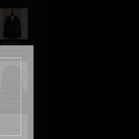
giacca donna
p.stoffa raglan c/
tasche colore
marrone
acca aperta in pile
100% con collo
basso colore ...