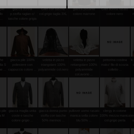
pile
giacca donna
Gilet con tasche
giacca pesante
Gilet donna rasato
s
lo
p.stoffa raglan c/
col.grigio taglia 3XL
colore marrone
colore nero
..
tasche colore grigia
...
che
giacca pile 100%
veletta in pizzo
veletta in pizzo
pettorina costina
k.
lia S
poliestere con
triangolare 100%
rettangolare 100%
mako' filo di scozia
e ...
cappuccio colore ...
polyammide col.nero
polyammide
colletto ...
...
col.avorio ...
 pile
giacca maglia unita
giacca donna punto
pullover uomo rasato
clergy in cotone
ia M
coste e tasche
stoffa con tasche
manica sella colore
100% mezza manica
te
colore grigio ...
50% merinos ...
blu 50% ...
col.grigio perla
s