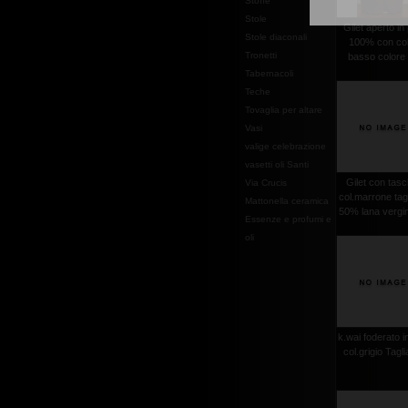
Stoffe
Stole
Gilet aperto in 
Stole diaconali
100% con col
Tronetti
basso colore .
Tabernacoli
Teche
Tovaglia per altare
Vasi
valige celebrazione
vasetti oli Santi
Gilet con tas
Via Crucis
col.marrone tag
Mattonella ceramica
50% lana vergin
Essenze e profumi e
oli
k.wai foderato in
col.grigio Tagl