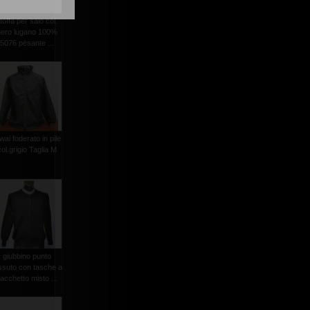
toffa per saio col.
nero lugano 100%
5076 pesante ...
wai foderato in pile
col.grigio Taglia M
giubbino punto
ssuto con tasche a
acchetto misto ...