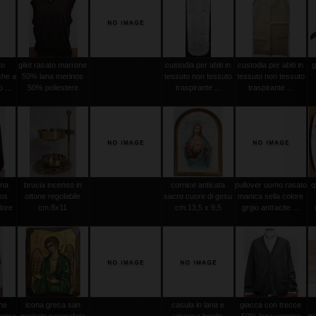
to
gilet rasato marrone
custodia per abiti in
custodia per abiti in
g
che a
50% lana merinos
tessuto non tessuto
tessuto non tessuto
 ...
50% poliestere
traspirante ...
traspirante ...
ana
brucia incenso in
cornice anticata
pullover uomo rasato
q
nos
ottone regolabile
sacro cuore di gesu
manica sella colore
lore
cm.8x11
cm.13,5 x 9,5
grgio antracite ...
one
icona greca san
casula in lana e
giacca con trecce