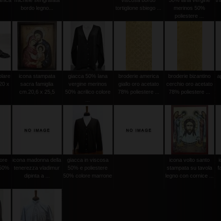
nica
michele serigrafata
viscosa bordo
50% lana vergine
tr
bordo legno...
tortiglione sbiego ...
merinos 50%
poliestere ...
olare
icona stampata
giacca 50% lana
broderie america
broderie bizantino
a
20 x
sacra famiglia
vergine merinos
giallo oro acetato
cerchio oro acetato
cm.20,6 x 25,5
50% acrilico colore
78% poliestere ...
78% poliestere ...
...
lore
icona madonna della
giacca in viscosa
icona volto santo
i
 50%
tenerezza vladimur
50% e poliestere
stampata su tavola
f
.
dipinta a ...
50% colore marrone
legno con cornice ...