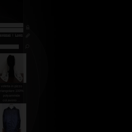
egistrati
|
Login
veletta in pizzo
triangolare 100%
polyammide
col.avorio ...