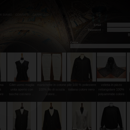
HI SIAMO
CONTATTI
CARRELLO
Email
:
Password
:
R
Cerca:
ana
Gilet uomo maglia
manichette in cotone
pile 100 % poliestere
veletta in pizzo
%
unita aperto con
100% filo di scozia
italiana colore nero
rettangolare 100%
ore
tasche col.nero ...
colore...
polyammide colore
...