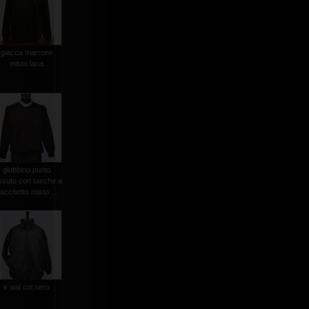
giacca marrone
misto lana
giubbino punto
ssuto con tasche a
acchetto misto ...
k.wai col.nero