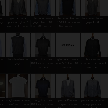
mo
giacca donna
gilet rasato colore
gilet rasato finezza
gilet con tasche col.
igio
p.stoffa raglan c/
grigio chiaro 50%
16 50% lana merinos
grigio T.XXL
tasche colore grigia
lana 50% poliestere
50% poliestere ...
col.
gilet misto lana col.
clergy in cotone
gilet rasato colore
giacca donna
grigio
100% mezza manica
nero 50% lana 50%
coreana misto lana
te
col. nero
poliestere
colore nero
s
ina
maglia manica corta
clergy in cotone
giacca 50% lana
giacca donna misto
ozia
mako' filo di scozia
100% mezza manica
vergine merinos
lana grigio chiaro