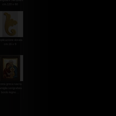
iangolare Jacquard
cm.120 x 60
pplicazione dorata
cm.16 x 9
cona greca sacra
amiglia serigrafata
bordo legno ...