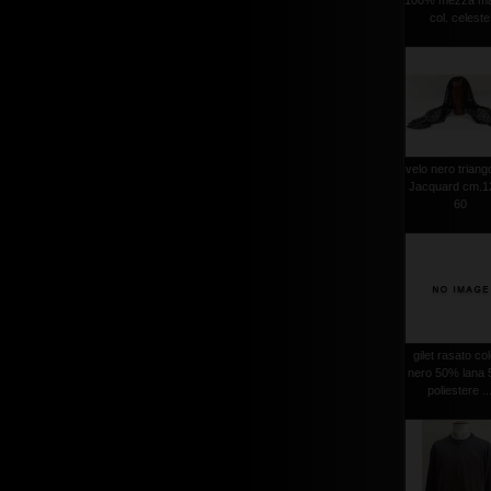
100% mezza ma
col. celeste
velo nero triang
Jacquard cm.1
60
gilet rasato co
nero 50% lana
poliestere ..