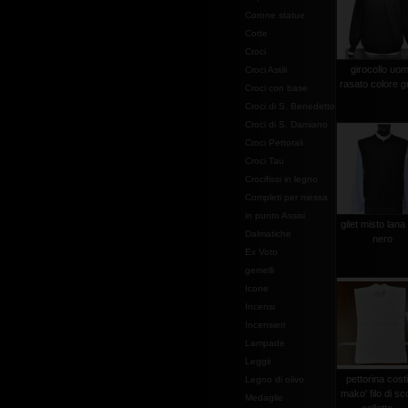
Corone statue
Cotte
Croci
girocollo uo
Croci Astili
rasato colore gr
Croci con base
Croci di S. Benedetto
Croci di S. Damiano
Croci Pettorali
Croci Tau
Crocifissi in legno
Completi per messa
in punto Assisi
gilet misto lana 
Dalmatiche
nero
Ex Voto
gemelli
Icone
Incensi
Incensieri
Lampade
Leggii
pettorina cost
Legno di olivo
mako' filo di sc
Medaglie