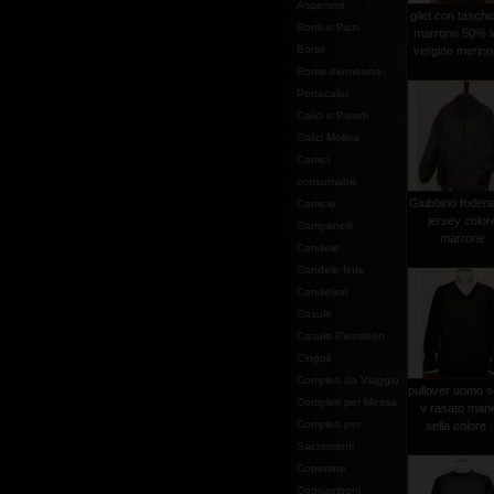
Aspersori
gilet con tasche
Bordi e Pizzi
marrone 50% l
Borse
vergine merinos
Borse elemosina-
Portacalici
Calici e Pissidi
Calici Molina
Camici
consumabili
Giubbino fodera
Camicie
jersey color
Campanelli
marrone
Candele
Candele finte
Candelieri
Casule
Casule Pietrobon
Cingoli
Completi da Viaggio
pullover uomo s
Completi per Messa
v rasato man
Completi per
sella colore .
Sacramenti
Copertine
Copriamboni