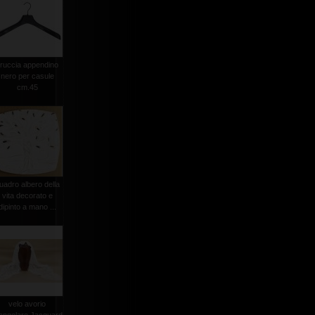
ruccia appendino
nero per casule
cm.45
uadro albero della
vita decorato e
dipinto a mano ...
velo avorio