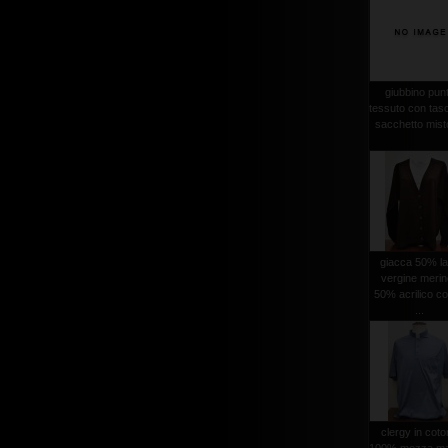
giubbino pun
tessuto con tas
sacchetto misto
giacca 50% l
vergine meri
50% acrilico co
...
clergy in cot