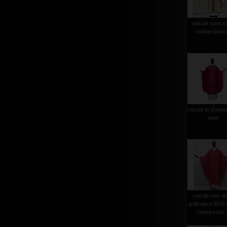
casula raso s
colore bianc
casula in shantu
seta
casula velo 
poliestere 55% 
colore ross..