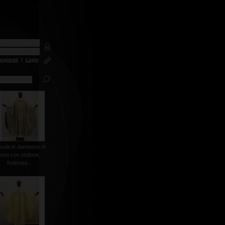
egistrati
|
Login
sula in damasco di
seta con stolone,
foderata...