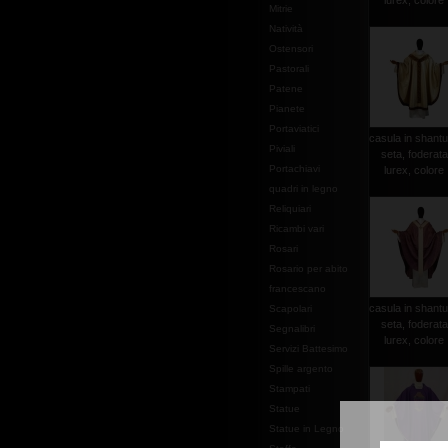
lurex, colore .
Mitrie
Natività
Ostensori
Pastorali
Patene
Pianete
Portaviatici
casula in shantu
Piviali
seta, foderata
Portachiavi
lurex, colore .
quadri in legno
Reliquiari
Ricambi vari
Rosari
Rosario per abito
francescano
casula in shantu
Scapolari
seta, foderata
Segnalibri
lurex, colore .
Servizi Battesimo
Spille argento
Stampati
Statue
Statue in Legno