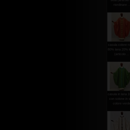
seta (articolo
riordinare ..
casula colore r
80% lana 20% l
(articolo ...
casula in lana 
con solone in 
colore verd