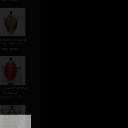
lurex, colore ...
sula in shantung di
seta, foderata in
lurex, colore ...
sula in lana simboli
francescani
l.rossa (articolo ...