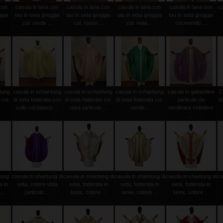
 con
casula in lana con
casula in lana con
casula in lana con
casula in lana con
c
ggia
tau in seta greggia
tau in seta greggia
tau in seta greggia
tau in seta greggia
.
col. verde ...
col. rosso ...
col. viola ...
col.morello ...
tung
casula in schantung
casula in schantung
casula in schantung
casula in gabardine
C
 col.
di seta foderata con
di seta foderata col.
di seta foderata col.
(articolo da
di
collo col.bianco ...
rosa (articolo ...
verde...
riordinare chiedere
...
tung
casula in shantung di
casula in shantung di
casula in shantung di
casula in shantung di
ca
a in
seta, colore viola
seta, foderata in
seta, foderata in
seta, foderata in
..
(articolo ...
lurex, colore ...
lurex, colore ...
lurex, colore ...