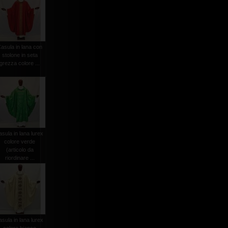
asula in lana con
stolone in seta
grezza colore ...
asula in lana lurex
colore verde
(articolo da
riordinare ...
asula in lana lurex