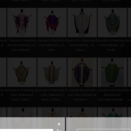
..
seta, colore ...
lurex, colore ...
lurex, colore ...
lurex, colore ...
ng di
Casula in shantung
casula in shantung di
casula in shantung di
casula in shantung di
ca
 in
di seta foderata, col.
seta foderata, col.
seta foderata, col.
seta foderata, col.
..
rosa (articolo ...
viola...
bianco ...
verde...
ng di
casula in shantung di
casula in shantung di
casula damascata
casula in lana simboli
ca
 in
seta, foderata in
seta, foderata in
col.viola (articolo da
francescani
..
lurex, colore ...
lurex, colore ...
riordinare ...
col.verde (articolo ...
co