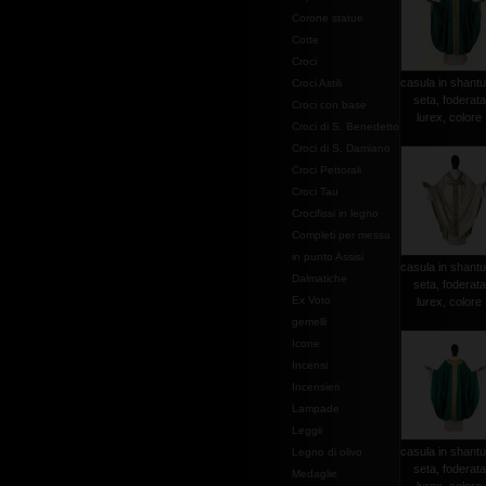
Corone statue
Cotte
Croci
casula in shantu
Croci Astili
seta, foderata
Croci con base
lurex, colore .
Croci di S. Benedetto
Croci di S. Damiano
Croci Pettorali
Croci Tau
Crocifissi in legno
Completi per messa
in punto Assisi
casula in shantu
Dalmatiche
seta, foderata
Ex Voto
lurex, colore .
gemelli
Icone
Incensi
Incensieri
Lampade
Leggii
casula in shantu
Legno di olivo
seta, foderata
Medaglie