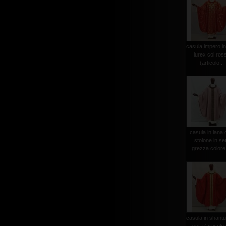
casula impero in
lurex col.ros
(articolo...
casula in lana
stolone in se
grezza colore 
casula in shantu