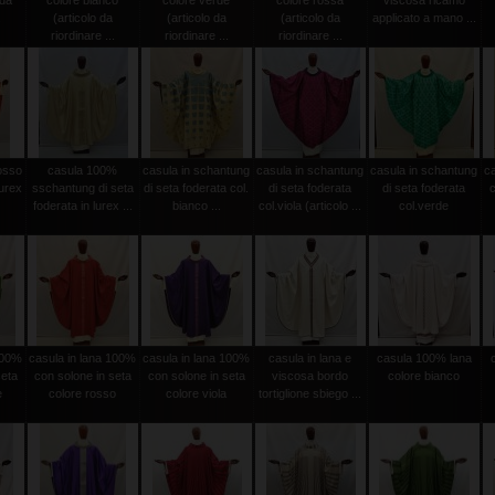
 da
colore bianco
colore verde
colore rossa
viscosa ricamo
.
(articolo da
(articolo da
(articolo da
applicato a mano ...
riordinare ...
riordinare ...
riordinare ...
osso
casula 100%
casula in schantung
casula in schantung
casula in schantung
c
urex
sschantung di seta
di seta foderata col.
di seta foderata
di seta foderata
c
foderata in lurex ...
bianco ...
col.viola (articolo ...
col.verde
100%
casula in lana 100%
casula in lana 100%
casula in lana e
casula 100% lana
seta
con solone in seta
con solone in seta
viscosa bordo
colore bianco
e
colore rosso
colore viola
tortiglione sbiego ...