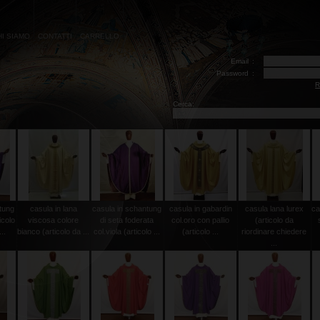
HI SIAMO
CONTATTI
CARRELLO
Email
:
Password
:
R
Cerca:
tung
casula in lana
casula in schantung
casula in gabardin
casula lana lurex
ca
icolo
viscosa colore
di seta foderata
col.oro con pallio
(articolo da
..
bianco (articolo da ...
col.viola (articolo ...
(articolo ...
riordinare chiedere
...