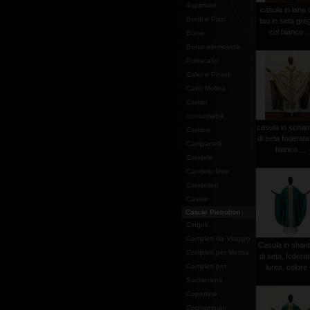
Aspersori
casula in lana
Bordi e Pizzi
tau in seta gre
col.bianco ..
Borse
Borse elemosina-
Portacalici
Calici e Pissidi
Calici Molina
Camici
consumabili
casula in schan
Camicie
di seta foderata
Campanelli
bianco ...
Candele
Candele finte
Candelieri
Casule
Casule Pietrobon
Cingoli
Completi da Viaggio
Casula in shan
Completi per Messa
di seta, foderat
Completi per
lurex, colore .
Sacramenti
Copertine
Copriamboni