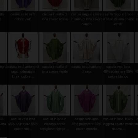
eta
casula raso seta
casula in sallia di
casula raggi e croce
casula raggi e croce
o
colore viola
lana colore rossa
in sallia di lana colore
in sallia di lana colore
l
bianco
verde
ng di
casula in shantung di
casula in sallia di
casula in schantung
casula velo lana
seta, foderata in
lana colore verde
di seta
45% poliestere 55%
4
lurex, colore ...
colore bianco
45%
casula velo lana
casula in lana e
casula velo lana
casula in lana 100%
lana
45% poliestere 55%
viscosa bordo
45% poliestere 55%
leggera colore verde
st
.
colore viol...
tortiglione sbiego ...
colore morello
ricamo...