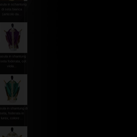
asula in schantung
di seta bianca
(articolo da...
asula in shantung
 seta foderata, col.
viola...
sula in shantung di
seta, foderata in
lurex, colore ...