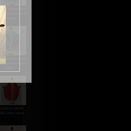
asula in lana lurex
l.verde (articolo da
riordinare ...
asula in schantung
i seta colore verde
stolone ...
casula in raso di
seta colore rossa