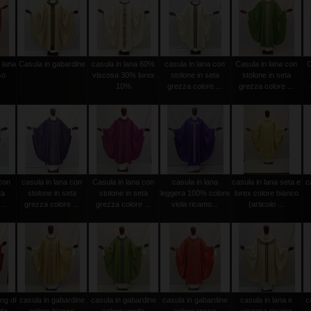
 lana
Casula in gabardine
casula in lana 60%
casula in lana con
Casula in lana con
C
so
viscosa 30% lurex
stolone in seta
stolone in seta
10%
grezza colore ...
grezza colore ...
 con
casula in lana con
Casula in lana con
casula in lana
casula in lana seta e
c
ta
stolone in seta
stolone in seta
leggera 100% colore
lurex colore bianco
...
grezza colore ...
grezza colore ...
viola ricamo...
(articolo ...
ng di
casula in gabardine
casula in gabardine
casula in gabardine
casula in lana e
c