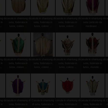
ng di
casula in shantung di
casula in shantung di
casula in shantung di
casula in shantung di
ca
 in
seta, foderata in
seta, foderata in
seta, foderata in
seta (articolo da
..
lurex, colore ...
lurex, colore ...
lurex, colore ...
riordinare ...
ng di
casula in shantung di
casula in shantung di
casula in shantung di
casula in shantung di
ca
 in
seta, foderata in
seta, foderata in
seta, foderata in
seta, foderata in
..
lurex, colore ...
lurex, colore ...
lurex, colore ...
lurex, morello ...
ng di
casula in shantung di
Casula in shantung
casula in shantung di
casula in shantung di
C
 in
seta, foderata in
di seta, foderata in
seta, foderata in
seta, foderata in
d