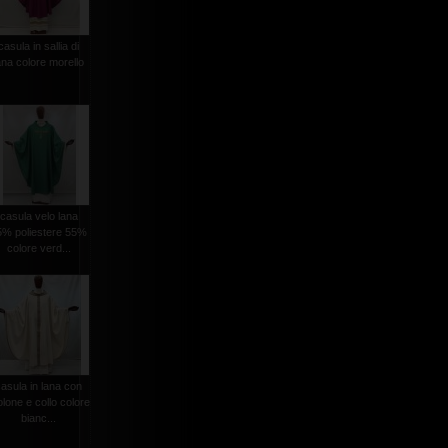
casula in sallia di
ana colore morello
casula velo lana
5% poliestere 55%
colore verd...
casula in lana con
olone e collo colore
bianc...