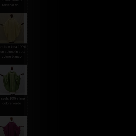
colore bianco
(articolo da...
asula in lana 100%
on solone in seta
colore bianco
casula 100% lana
colore verde