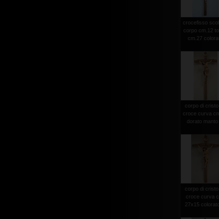
crocefisso scol
corpo cm.12 to
cm.27 colora
corpo di cristo
croce curva c
dorato manto 
corpo di cristo
croce curva 
27x15 colorato 