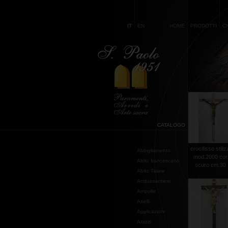
IT
EN
HOME
PRODOTTI
C
CATALOGO
crocifisso stili
Abbigliamento
mod.2000 co
Abito francescano
scuro cm.30 .
Abito Talare
Acquasantiere
Ampolle
Anelli
Applicazioni
Arazzi