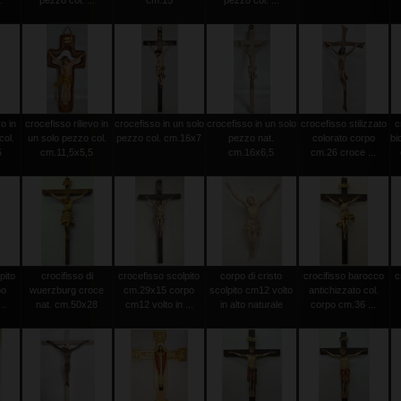
.
pezzo col. ...
cm.15
pezzo col. ...
vo in
crocefisso rilievo in
crocefisso in un solo
crocefisso in un solo
crocefisso stilizzato
c
col.
un solo pezzo col.
pezzo col. cm.16x7
pezzo nat.
colorato corpo
bi
5
cm.11,5x5,5
cm.16x6,5
cm.26 croce ...
pito
crocifisso di
crocefisso scolpito
corpo di cristo
crocifisso barocco
c
po
wuerzburg croce
cm.29x15 corpo
scolpito cm12 volto
antichizzato col.
..
nat. cm.50x28
cm12 volto in ...
in alto naturale
corpo cm.36 ...