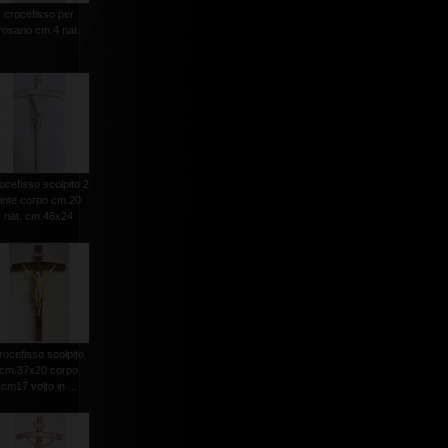
crocefisso per
rosario cm.4 nat.
ocefisso scolpito 2
tinte corpo cm.20
nat. cm.46x24
rocefisso scolpito
cm.37x20 corpo
cm17 volto in ...