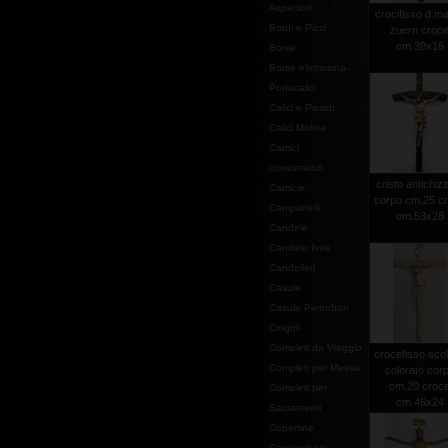
Aspersori
crocifisso d.ma
Bordi e Pizzi
zuern croc
cm.30x16
Borse
Borse elemosina-
Portacalici
Calici e Pissidi
Calici Molina
Camici
consumabili
cristo antichiz
Camicie
corpo cm.25 c
Campanelli
cm.53x28
Candele
Candele finte
Candelieri
Casule
Casule Pietrobon
Cingoli
Completi da Viaggio
crocefisso scol
Completi per Messa
colorato cor
cm.20 croc
Completi per
cm.46x24
Sacramenti
Copertine
Copriamboni