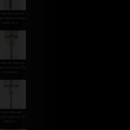
cristo su croce in
gno dipinto a mano
corpo cm.3 ...
corpo di cristo su
oce curva cm.27 x
15 colorato ...
cristo delle alpi
m.29 corpo cm.12
(tinto 3 c....