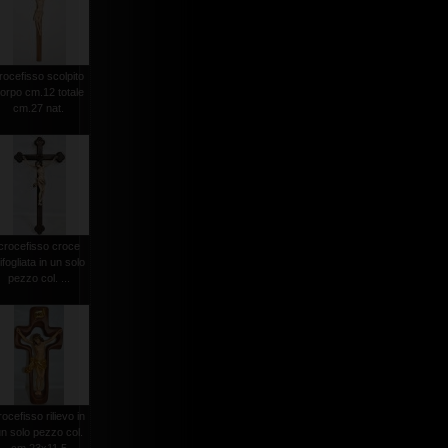
rocefisso scolpito
orpo cm.12 totale
cm.27 nat.
crocefisso croce
rifogliata in un solo
pezzo col. ...
rocefisso rilievo in
n solo pezzo col.