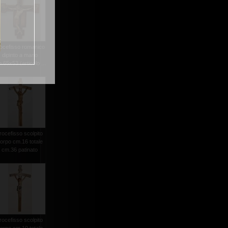
ocefisso romanico
dipinto a mano
.65x53 (articolo ...
rocefisso scolpito
orpo cm.16 totale
cm.36 patinato
rocefisso scolpito