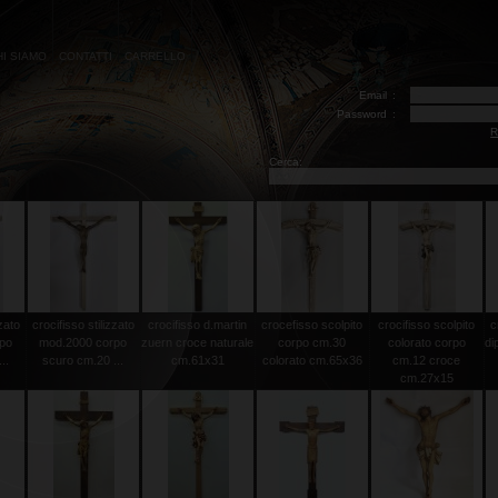
HI SIAMO
CONTATTI
CARRELLO
Email
:
Password
:
R
Cerca:
zzato
crocifisso stilizzato
crocifisso d.martin
crocefisso scolpito
crocifisso scolpito
c
rpo
mod.2000 corpo
zuern croce naturale
corpo cm.30
colorato corpo
di
..
scuro cm.20 ...
cm.61x31
colorato cm.65x36
cm.12 croce
cm.27x15