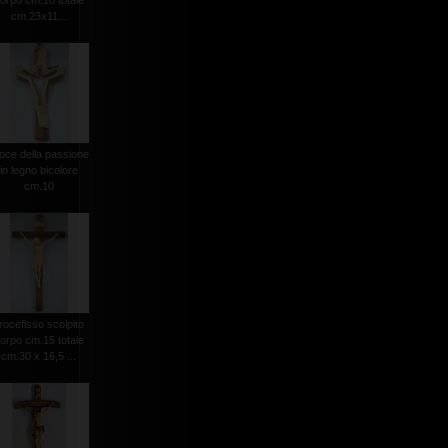
orpo cm.10 totale
cm.23x11...
oce della passione
in legno bicolore
cm.10
rocefisso scolpito
orpo cm.15 totale
cm.30 x 16,5 ...