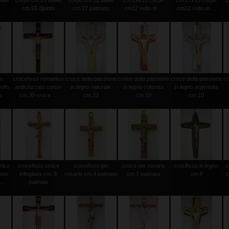
tale
corpo cm.25 totale
corpo cm.12 totale
cm.29x15 corpo
cm.27x15 corpo
c
.
cm.55 dipinto
cm.27 patinato
cm12 volto in ...
cm12 volto in ...
to
crocefisso romanico
croce della passione
croce della passione
croce della passione
cr
olto
antichizzato corpo
in legno naturale
in legno colorata
in legno argentata
o
cm.30 croce ...
cm.23
cm.10
cm.10
nico
crocefisso croce
crocefisso per
croce per rosario
crocifisso in legno
c
 oro
trifogliata cm. 9
rosario cm.4 patinato
cm.7 patinata
cm.8
c
..
patinato