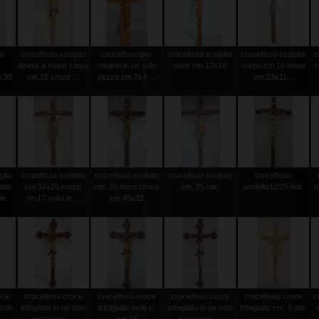
to
crocefisso scolpito
crocefisso per
crocefisso scolpito
crocefisso scolpito
c
dipinto a mano corpo
rosario in un solo
noce cm.17x10
corpo cm.10 totale
c
m.30
cm.15 croce ...
pezzo cm.7x4 ...
cm.23x11...
pito
crocefisso scolpito
crocefisso scolpito
crocefisso scolpito
crocefisso
tale
cm.37x20 corpo
cm. 20 noce croce
cm. 25 nat.
scolpito12/25 nat.
t
le
cm17 volto in ...
cm.45x22
oce
crocefisso croce
crocefisso croce
crocefisso croce
crocefisso croce
c
 solo
trifogliata in un solo
trifogliata multi p.
trifogliata in un solo
trifogliata cm. 9 nat.
u