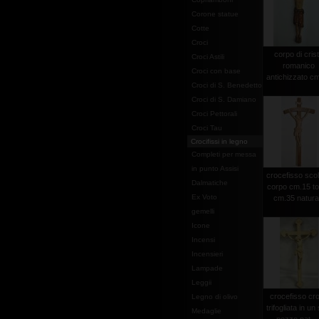
Corone statue
Cotte
Croci
corpo di cris
Croci Astili
romanico
Croci con base
antichizzato c
Croci di S. Benedetto
Croci di S. Damiano
Croci Pettorali
Croci Tau
Crocifissi in legno
Completi per messa
in punto Assisi
crocefisso scol
Dalmatiche
corpo cm.15 to
Ex Voto
cm.35 natura
gemelli
Icone
Incensi
Incensieri
Lampade
Leggii
crocefisso cr
Legno di olivo
trifogliata in un
Medaglie