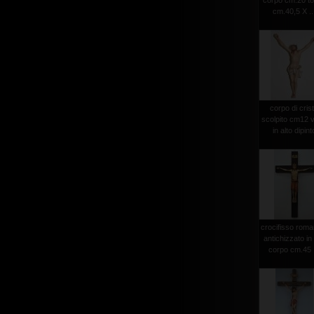
corpo cm.20 to
cm.40,5 X ..
corpo di cris
scolpito cm12 v
in alto dipint
crocifisso roma
antichizzato in
corpo cm.45 .