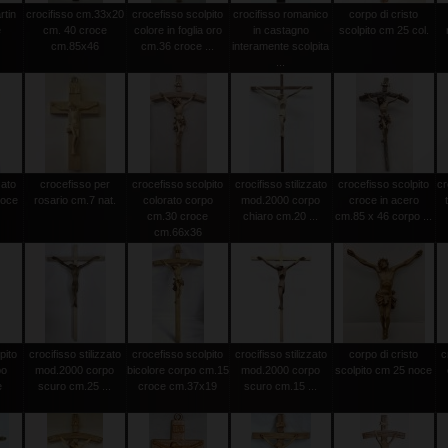
rtin
crocifisso cm.33x20
crocefisso scolpito
crocifisso romanico
corpo di cristo
e
cm. 40 croce
colore in foglia oro
in castagno
scolpito cm 25 col.
cm.85x46
cm.36 croce ...
interamente scolpita
...
zato
crocefisso per
crocefisso scolpito
crocifisso stilizzato
crocefisso scolpito
cr
roce
rosario cm.7 nat.
colorato corpo
mod.2000 corpo
croce in acero
cm.30 croce
chiaro cm.20 ...
cm.85 x 46 corpo ...
cm.66x36
pito
crocifisso stilizzato
crocefisso scolpito
crocifisso stilizzato
corpo di cristo
c
po
mod.2000 corpo
bicolore corpo cm.15
mod.2000 corpo
scolpito cm 25 noce
e
scuro cm.25 ...
croce cm.37x19
scuro cm.15 ...