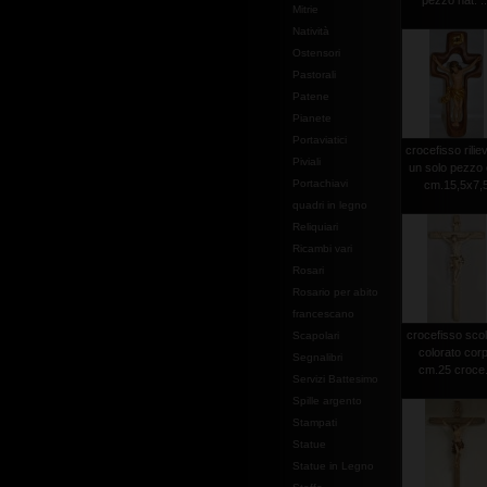
pezzo nat. ..
Mitrie
Natività
Ostensori
Pastorali
Patene
Pianete
Portaviatici
crocefisso rilie
Piviali
un solo pezzo 
Portachiavi
cm.15,5x7,
quadri in legno
Reliquiari
Ricambi vari
Rosari
Rosario per abito
francescano
crocefisso scol
Scapolari
colorato cor
Segnalibri
cm.25 croce.
Servizi Battesimo
Spille argento
Stampati
Statue
Statue in Legno