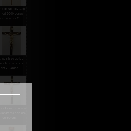
rocifisso stilizzato
mod.2000 corpo
nero oro cm.20 ...
crocefisso gotico
ntichizzato corpo
cm.75 croce ...
ocefisso romanico
tichizzato con oro
corpo cm. ...