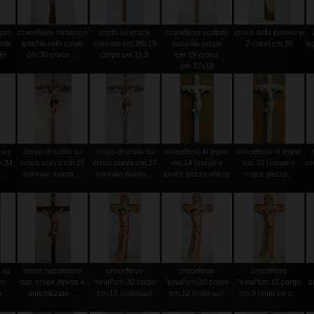
pito
crocefisso romanico
cristo su croce
crocefisso scolpito
croce della passione
tale
antichizzato corpo
colorato cm.26x13
naturale corpo
2 colori cm.30
le
to
cm.30 croce ...
corpo cm.11,5
cm.15 croce
cm.37x19
 su
corpo di cristo su
corpo di cristo su
crocefisso in legno
crocefisso in legno
m.34
croce curva cm.27
croce curva cm.27
cm.14 (corpo e
cm.10 (corpo e
cr
...
colorato manto ...
colorato manto ...
croce pezzo unico)
croce pezzo...
 su
cristo napoletano
crocefisso
crocefisso
crocefisso
cm.
con croce dipinto e
"sinai"cm.30 corpo
"sinai"cm.20 corpo
"sinai"cm.15 corpo
c
...
antichizzato ...
cm.17 (colorato)
cm.12 (colorato)
cm.9 (tinto tre c...