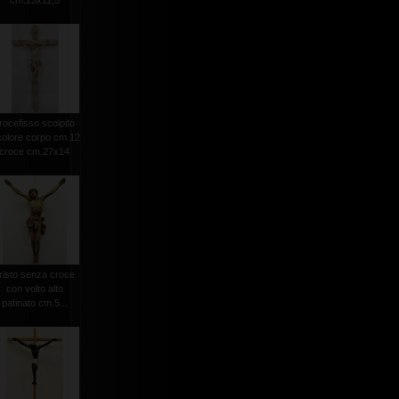
cm.23x11,5
rocefisso scolpito
colore corpo cm.12
croce cm.27x14
risto senza croce
con volto alto
patinato cm.5...