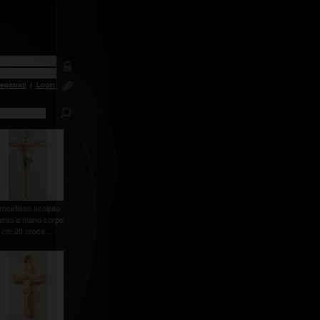
egistrati
|
Login
rocefisso scolpito
pinto a mano corpo
cm.20 croce ...