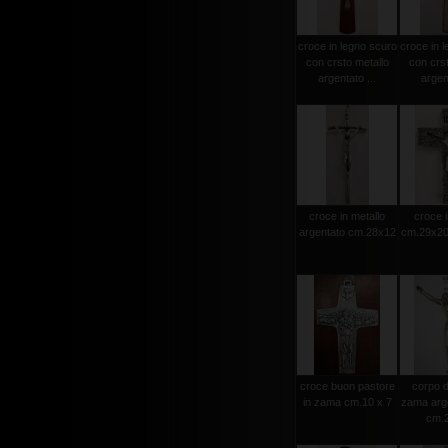
croce in legno scuro
croce in l
con crsto metallo
con crst
argentato ...
argent
croce in metallo
croce i
argentato cm.28x12
cm.29x20 
croce buon pastore
corpo d
in zama cm.10 x 7
zama arge
cm.