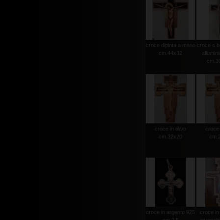
croce dipinta a mano
croce s.b
cm.44x32
allumini
cm.30
croce in olivo
croce 
cm.32x20
cm.
croce in argento 925
croce in