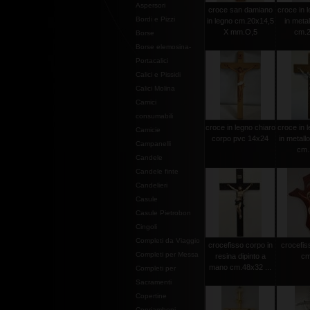
Aspersori
croce san damiano
croce in l
Bordi e Pizzi
in legno cm.20x14,5
in metal
X mm.O,5
cm.2
Borse
Borse elemosina-
Portacalici
Calici e Pissidi
Calici Molina
Camici
consumabili
croce in legno chiaro
croce in l
Camicie
corpo pvc 14x24
in metall
Campanelli
cm.
Candele
Candele finte
Candelieri
Casule
Casule Pietrobon
Cingoli
Completi da Viaggio
crocefisso corpo in
crocefiss
Completi per Messa
resina dipinto a
cm
mano cm.48x32 ...
Completi per
Sacramenti
Copertine
Copriamboni