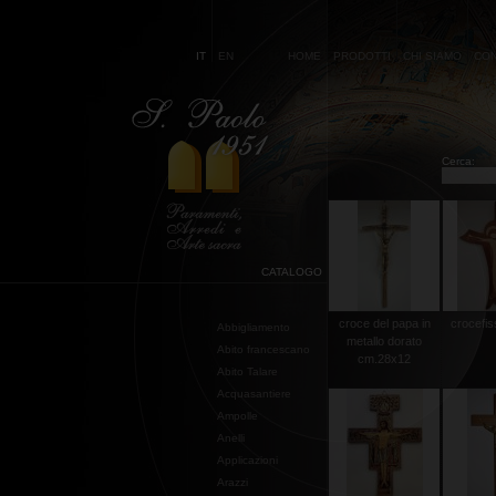
IT
EN
HOME
PRODOTTI
CHI SIAMO
CON
Cerca:
CATALOGO
croce del papa in
crocefis
Abbigliamento
metallo dorato
Abito francescano
cm.28x12
Abito Talare
Acquasantiere
Ampolle
Anelli
Applicazioni
Arazzi