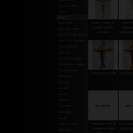
Corone statue
Cotte
Croci
croce e cristo in
croce i
Croci Astili
metallo dorato
nichelat
Croci con base
cm.14x7
argentat
Croci di S. Benedetto
Croci di S. Damiano
Croci Pettorali
Croci Tau
Crocifissi in legno
Completi per messa
in punto Assisi
crocefisso cm. 40
crocefis
Dalmatiche
Ex Voto
gemelli
Icone
Incensi
Incensieri
Lampade
Leggii
croce pax mm.16
croce pax
Legno di olivo
smaltati levigati
24k levi
Medaglie