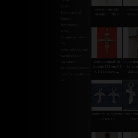
Stoffe
Stole
croce in metallo
croce i
Stole diaconali
dorata cm.20x9
dorata
Tronetti
Tabernacoli
Teche
Tovaglia per altare
Vasi
valige celebrazione
vasetti oli Santi
croce pettorale in
croce tro
Via Crucis
argento 925 cm.8,5
in resi
Mattonella ceramica
x 6,5 (articolo ...
dipint
Essenze e profumi e
oli
croce tau in argento
croce tau
925 cm.1,0
925 