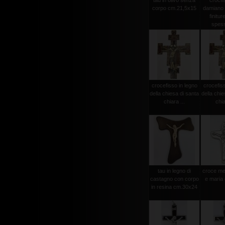
tau in olivo senza
crocfi
corpo cm.21,5x15
damiano
finitur
spess
crocefisso in legno
crocefiss
della chiesa di santa
della chie
chiara ...
chia
tau in legno di
croce met
castagno con corpo
e maria
in resina cm.30x24