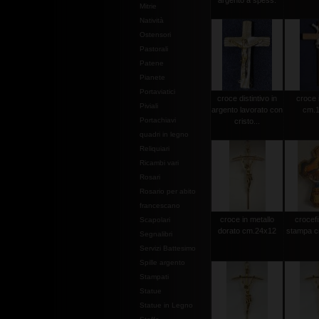
argento a spess.
Mitrie
Natività
Ostensori
Pastorali
Patene
Pianete
Portaviatici
croce distintivo in
croce 
Piviali
argento lavorato con
cm.1
Portachiavi
cristo...
quadri in legno
Reliquiari
Ricambi vari
Rosari
Rosario per abito
francescano
croce in metallo
crocef
Scapolari
dorato cm.24x12
stampa c
Segnalibri
Servizi Battesimo
Spille argento
Stampati
Statue
Statue in Legno