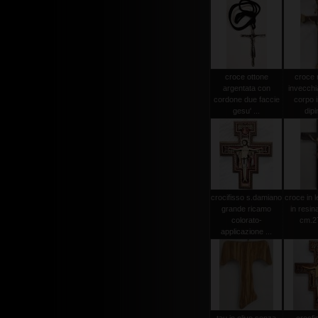
croce ottone
croce
argentata con
invecchi
cordone due faccie
corpo i
gesu' ...
dipi
crocifisso s.damiano
croce in 
grande ricamo
in resin
colorato-
cm.2
applicazione ...