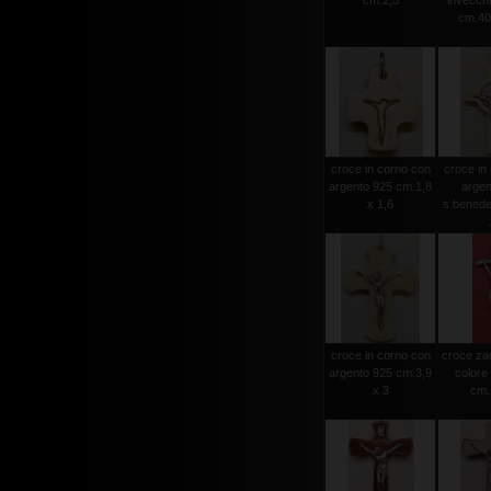
cm.2,5
invecchia
cm.40
croce in corno con
croce in
argento 925 cm.1,8
argen
x 1,6
s.benede
croce in corno con
croce za
argento 925 cm.3,9
colore
x 3
cm.