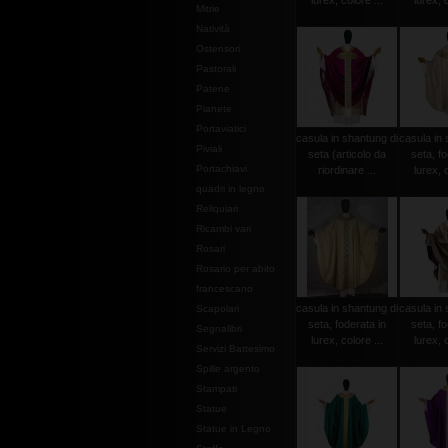
lurex, colore ...
lurex, c
Mitrie
Natività
Ostensori
Pastorali
Patene
Pianete
Portaviatici
casula in shantung di
casula in 
Piviali
seta (articolo da
seta, fo
Portachiavi
riordinare ...
lurex, c
quadri in legno
Reliquiari
Ricambi vari
Rosari
Rosario per abito
francescano
casula in shantung di
casula in 
Scapolari
seta, foderata in
seta, fo
Segnalibri
lurex, colore ...
lurex, c
Servizi Battesimo
Spille argento
Stampati
Statue
Statue in Legno