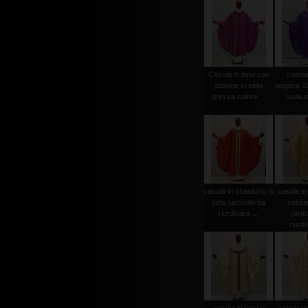
Casula in lana con
casula
stolone in seta
leggera 1
grezza colore ...
viola r
casula in shantung di
casula in
seta (articolo da
colore
riordinare ...
(arti
riordi