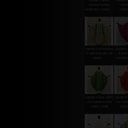
casula in lana e
casula in
viscosa ricamo
colore
applicato a mano ...
(artico
casula in schantung
casula in
di seta foderata col.
di seta
bianco ...
col.viola (
casula in lana 100%
casula in
con solone in seta
con solo
colore verde
color