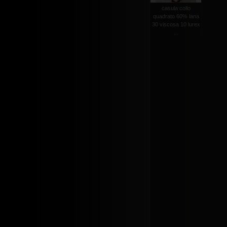
casula collo
quadrato 60% lana
30 viscosa 10 lurex
...