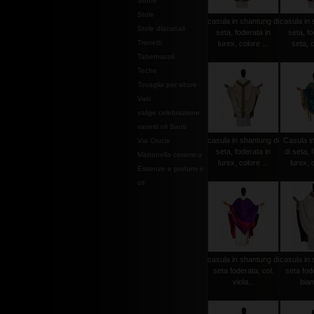
Stoffe
Stole
casula in shantung di
casula in 
Stole diaconali
seta, foderata in
seta, fo
Tronetti
lurex, colore ...
seta, c
Tabernacoli
Teche
Tovaglia per altare
Vasi
valige celebrazione
vasetti oli Santi
casula in shantung di
Casula i
Via Crucis
seta, foderata in
di seta, 
Mattonella ceramica
lurex, colore ...
lurex, c
Essenze e profumi e
oli
casula in shantung di
casula in 
seta foderata, col.
seta fode
viola...
bian