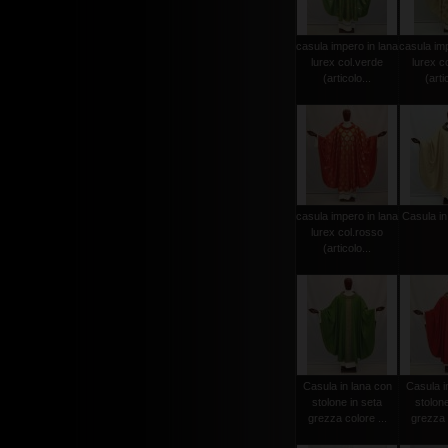
casula impero in lana
casula imp
lurex col.verde
lurex c
(articolo...
(arti
casula impero in lana
Casula in
lurex col.rosso
(articolo...
Casula in lana con
Casula i
stolone in seta
stolone
grezza colore ...
grezza c