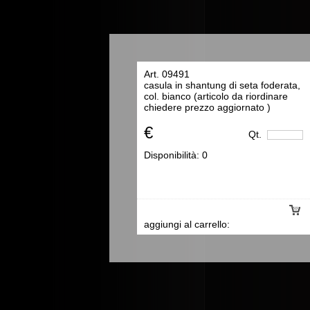
Art. 09491
casula in shantung di seta foderata,
col. bianco (articolo da riordinare
chiedere prezzo aggiornato )
€
Qt.
Disponibilità:
0
aggiungi al carrello: