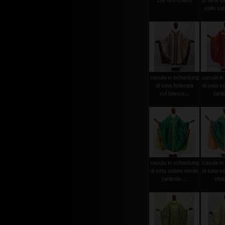
col. oro chiaro
di seta f
collo col
casula in schantung
casula in
di seta foderata
di seta c
col.bianco...
(arti
casula in schantung
casula in
di seta colore verde
di seta c
(articolo ...
stolo