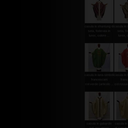
casula in shantung di
casula in 
seta, foderata in
seta, fo
lurex, colore ...
lurex, c
casula in lana simboli
casula in 
francescani
franc
col.verde (articolo ...
col.rossa (
casula in gabardin
casula in