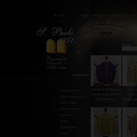
IT
EN
HOME
PRODOTTI
CHI SIAMO
CON
Cerca:
CATALOGO
casula in schantung
casula
Abbigliamento
di seta viola (articolo
viscos
Abito francescano
da riordinare ...
bianco (art
Abito Talare
Acquasantiere
Ampolle
Anelli
Applicazioni
Arazzi