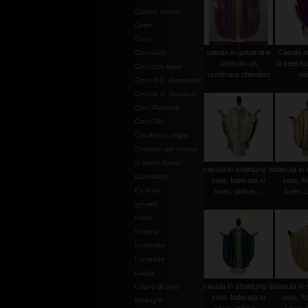
Corone statue
Cotte
Croci
casula in gabardine
Casula i
Croci Astili
(articolo da
di seta fo
Croci con base
riordinare chiedere
vio
Croci di S. Benedetto
...
Croci di S. Damiano
Croci Pettorali
Croci Tau
Crocifissi in legno
Completi per messa
in punto Assisi
casula in shantung di
casula in 
Dalmatiche
seta, foderata in
seta, fo
Ex Voto
lurex, colore ...
lurex, c
gemelli
Icone
Incensi
Incensieri
Lampade
Leggii
casula in shantung di
casula in 
Legno di olivo
seta, foderata in
seta, fo
Medaglie