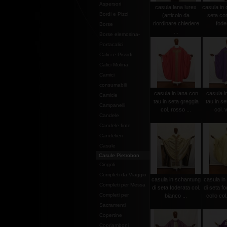
Aspersori
casula lana lurex
casula in
Bordi e Pizzi
(articolo da
seta con
riordinare chiedere
foder
Borse
...
Borse elemosina-
Portacalici
Calici e Pissidi
Calici Molina
Camici
consumabili
casula in lana con
casula i
Camicie
tau in seta greggia
tau in se
Campanelli
col. rosso ...
col. v
Candele
Candele finte
Candelieri
Casule
Casule Pietrobon
Cingoli
Completi da Viaggio
casula in schantung
casula in
Completi per Messa
di seta foderata col.
di seta f
Completi per
bianco ...
collo col
Sacramenti
Copertine
Copriamboni