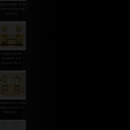
ppia bottiglie 30 cc
orate con vassoio
cm.11x9
coppia ampolle
ermetiche con
vassoio 50 cc
mpolla bronzo fuso
orata cm.12x17 (
fine serie ...