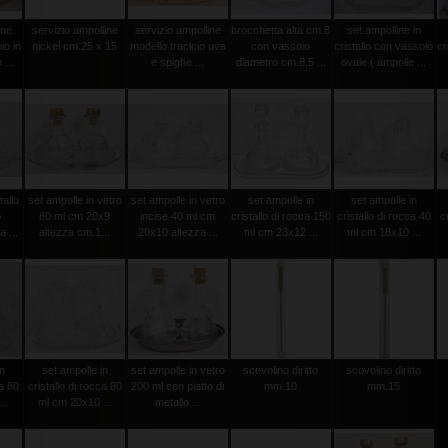
ine
servizio ampolline
servizio ampolline
brocchetta alta cm.8
set ampolline in
io in
nickel cm.25 x 15
modello traclcio uva
con vassoio
cristallo con vassoio
cr
...
e spighe ...
diametro cm.8,5 ...
ovale.( ampolle ...
tallo
set ampolle in vetro
set ampolle in vetro
set ampolle in
set ampolle in
o
80 ml cm 20x9
incise 40 ml cm
cristallo di rocca 150
cristallo di rocca 40
c
 ...
altezza cm.1...
20x10 altezza ...
ml cm 23x12 ...
ml cm 18x10 ...
in
set ampolle in
set ampolle in vetro
scovolino diritto
scovolino diritto
ca 80
cristallo di rocca 80
200 ml con piatto di
mm.10
mm.15
..
ml cm 20x10 ...
metallo ...