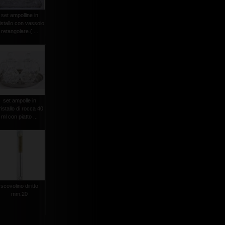
set ampolline in
istallo con vassoio
retangolare.( ...
set ampolle in
ristallo di rocca 40
ml con piatto ...
scovolino diritto
mm.20