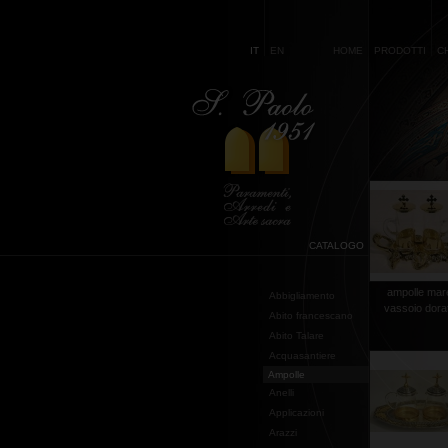
IT
EN
HOME
PRODOTTI
C
CATALOGO
ampolle mar
Abbigliamento
vassoio dora
Abito francescano
Abito Talare
Acquasantiere
Ampolle
Anelli
Applicazioni
Arazzi