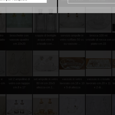
5
vassoio cm ...
22x11
soffiato cm.15x24
20x25 scritta ...
tro
brocchette con
coppia di bottiglie
servizio ampolle in
brocca 100 ml
atto
vassoio quadro
acqua vino in
vetro soffiato 50 cc
cristallo di rocca con
cr
cm.10x20
cristallo con...
su vassoio ...
piatto cm.15
 e
set 2 ampolline di
set ampolle in vetro
vassoio in vetro
vassoio in cristallo
v
o cm
vetro con tapppo
80 ml cm 20x9
lavorato cm.18 x 10
lavorato cm.20 x 11
l
cm.8 x 17
altezza cm.1...
x 5 di altezza
x 2 di...