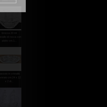
piatto cm.18
brocca 20 ml
istallo di rocca con
piatto cm.1...
assoio in cristallo
avorato cm.24 x 12
x 2 di...