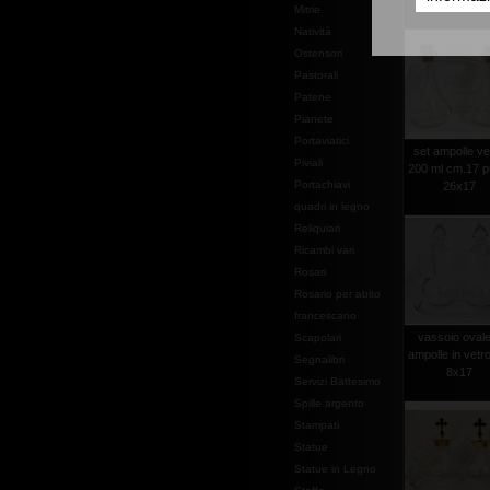
piatto cm.2
Mitrie
Natività
Ostensori
Pastorali
Patene
Pianete
Portaviatici
set ampolle ve
Piviali
200 ml cm.17 pi
Portachiavi
26x17
quadri in legno
Reliquiari
Ricambi vari
Rosari
Rosario per abito
francescano
vassoio ovale
Scapolari
ampolle in vetr
Segnalibri
8x17
Servizi Battesimo
Spille argento
Stampati
Statue
Statue in Legno