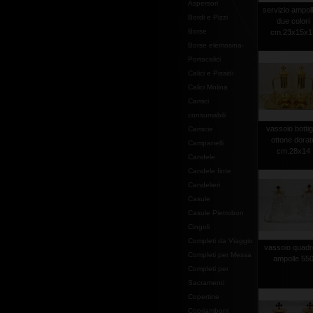
Aspersori
servizio ampol
Bordi e Pizzi
due colori
Borse
cm.23x15x1
Borse elemosina-
Portacalici
Calici e Pissidi
Calici Molina
Camici
consumabili
vassoio bottig
Camicie
ottone dorat
Campanelli
cm.28x14
Candele
Candele finte
Candelieri
Casule
Casule Pietrobon
Cingoli
Completi da Viaggio
vassoio quadr
Completi per Messa
ampolle 55
Completi per
Sacramenti
Copertine
Copriamboni