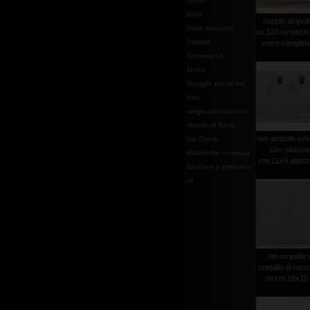
Stoffe
Stole
coppia ampoll
Stole diaconali
cc.110 su vasso
Tronetti
vetro completo 
Tabernacoli
Teche
Tovaglia per altare
Vasi
valige celebrazione
vasetti oli Santi
set ampolle cris
Via Crucis
con vassoi
Mattonella ceramica
cm.21x9 altezza
Essenze e profumi e
oli
set ampolle 
cristallo di roc
ml cm 18x10 .