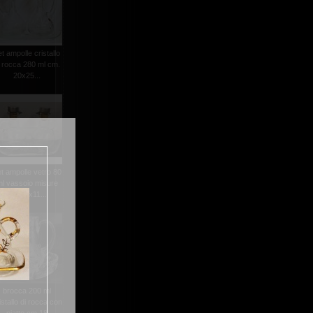
et ampolle cristallo
i rocca 280 ml cm.
20x25...
t ampolle vetro 80
l vassoio misure
cm.18x11...
brocca 200 ml
istallo di rocca con