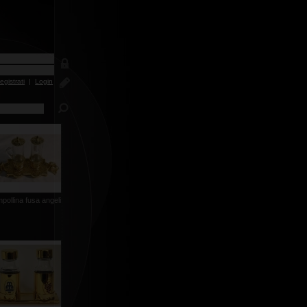
egistrati
|
Login
pollina fusa angeli