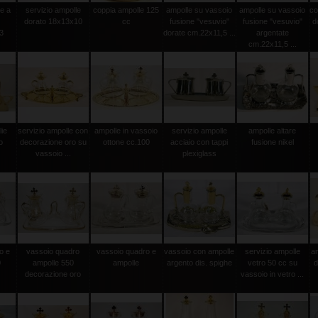
le a
servizio ampolle
coppia ampolle 125
ampolle su vassoio
ampolle su vassoio
co
dorato 18x13x10
cc
fusione "vesuvio"
fusione "vesuvio"
d
3
dorate cm.22x11,5 ...
argentate
cm.22x11,5 ...
lie
servizio ampolle con
ampolle in vassoio
servizio ampolle
ampolle altare
o
decorazione oro su
ottone cc.100
acciaio con tappi
fusione nikel
vassoio ...
plexiglass
o e
vassoio quadro
vassoio quadro e
vassoio con ampolle
servizio ampolle
a
0
ampolle 550
ampolle
argento dis. spighe
vetro 50 cc su
d
decorazione oro
vassoio in vetro ...