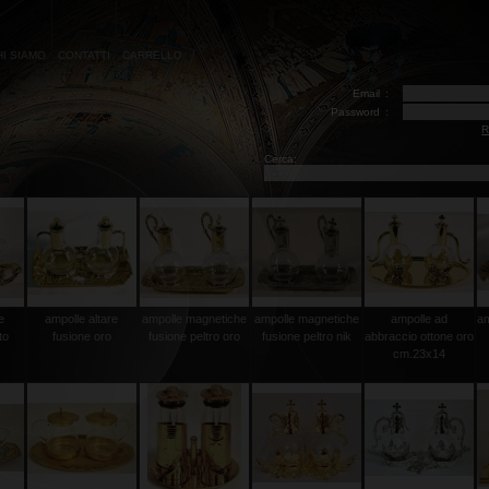
HI SIAMO
CONTATTI
CARRELLO
Email
:
Password
:
R
Cerca:
e
ampolle altare
ampolle magnetiche
ampolle magnetiche
ampolle ad
am
to
fusione oro
fusione peltro oro
fusione peltro nik
abbraccio ottone oro
cm.23x14