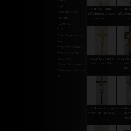
Stoffe
Stole
crocefisso croce
crocefi
Stole diaconali
trifogliata in un solo
trifogliat
Tronetti
pezzo nat. ...
pezzo 
Tabernacoli
Teche
Tovaglia per altare
Vasi
valige celebrazione
vasetti oli Santi
crocefisso croce
crocefisso
Via Crucis
trifogliata cm. 9 nat.
un solo 
Mattonella ceramica
cm.2
Essenze e profumi e
oli
crocefisso in un solo
crocefisso
pezzo col. cm.16x7
pezz
cm.1