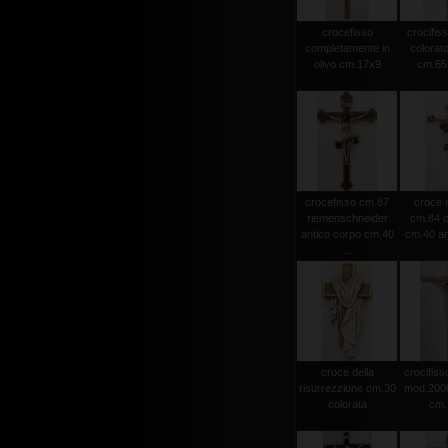
crocefisso
crocifiss
completamente in
colorato
olivo cm.17x9
cm.65 
crocefisso cm.87
croce i
riemenschneider
cm.84 c
antico corpo cm.40
cm.40 an
...
croce della
crocifisso
risurrezzione cm.30
mod.2000 
colorata
cm.1