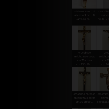
cristo romanico di
crocefiss
altenstadt cm. 30
croce 
(articolo da ...
cm.80 x 4
crocefisso
croc
antichizzato corpo
antichiz
cm.70 croce
cm.80
cm.135x70 ...
cm.145
crocifisso barocco
crocefiss
antichizzato corpo
dipint
cm.30 croce ...
cm.65x53 (