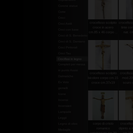
Corone statue
Cotte
Croci
crocefisso scolpito
crocefisso
Croci Astili
croce in acero
tinte co
Croci con base
cm.85 x 46 corpo ...
nat. c
Croci di S. Benedetto
Croci di S. Damiano
Croci Pettorali
Croci Tau
Crocifissi in legno
Completi per messa
in punto Assisi
crocefisso scolpito
crocifisso
Dalmatiche
bicolore corpo cm.15
mod.20
Ex Voto
croce cm.37x19
scuro c
gemelli
Icone
Incensi
Incensieri
Lampade
Leggii
corpo di cristo
crocefiss
Legno di olivo
romanico
dipinto a
Medaglie