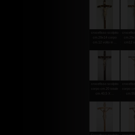
crocefisso scolpito
crocefiss
cm.29x14 corpo
cm.29x
cm.12 volto in ...
cm12 vol
crocefisso scolpito
crocefiss
corpo cm.20 totale
corpo cm
cm.40,5 X ...
cm.55 