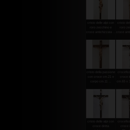
cristo delle alpi con
cristo del
roro zecchino e
roro ze
croce antichizzata ...
croce anti
cristo della passione
crocefiss
con croce cm.21 e
croce i
corpo cm.11 ...
cm.65 x 3
cristo delle alpi con
crocefiss
croce diritta
croce 