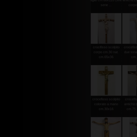
tiglio cm.60x120 (fine
antichizz
serie ...
corpo 
crocifisso scolpito
crocefiss
corpo cm.30 nat.
due tonat
cm.65x36
cm.2
crocefisso scolpito
crocefis
colorato a mano
antichiz
cm.30x16
cm.75 c