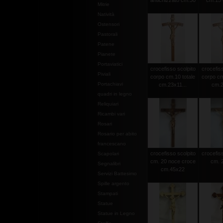
antichizzato cm.30
cm.15 c
Mitrie
Natività
Ostensori
Pastorali
Patene
Pianete
Portaviatici
crocefisso scolpito
crocefiss
Piviali
corpo cm.10 totale
corpo cm
Portachiavi
cm.23x11...
cm.2
quadri in legno
Reliquiari
Ricambi vari
Rosari
Rosario per abito
francescano
crocefisso scolpito
crocefiss
Scapolari
cm. 20 noce croce
cm. 2
Segnalibri
cm.45x22
Servizi Battesimo
Spille argento
Stampati
Statue
Statue in Legno