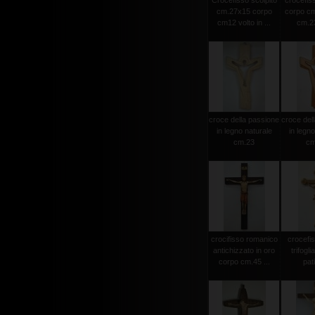
Crocefisso scolpito
crocefiss
cm.27x15 corpo
corpo cm
cm12 volto in ...
cm.23
croce della passione
croce del
in legno naturale
in legno
cm.23
cm
crocifisso romanico
crocefi
antichizzato in oro
trifogli
corpo cm.45 ...
pat