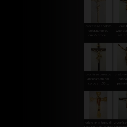
crocefisso scolpito
crocif
colorato corpo
wuerzbu
cm.25 croce...
nat. c
crocifisso barocco
cristo s
antichizzato col.
con vo
corpo cm.36 ...
patinat
cristo re In legno di
crocefiss