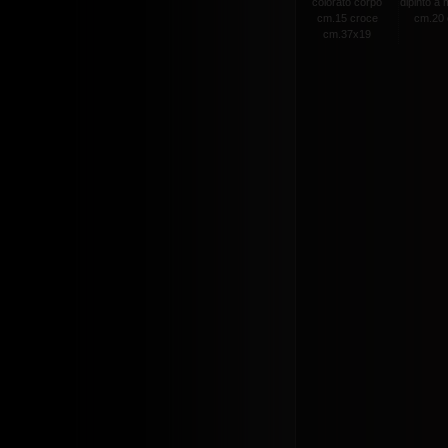
colorato corpo
dipinto a
cm.15 croce
cm.20 c
cm.37x19