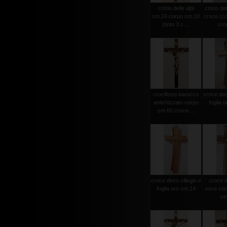
cristo delle alpi
cristo del
cm.24 corpo cm.10
croce (c
(tinto 3 c....
croc
crocifisso barocco
croce deco
antichizzato corpo
foglia 
cm.60 croce ...
croce deco ciliegio e
croce d
foglia oro cm.14
noce con 
cm