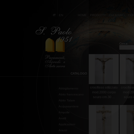
IT
EN
HOME
PRODOTTI
CHI SIAMO
CON
Cerca:
CATALOGO
crocifisso stilizzato
crocifisso
Abbigliamento
mod.2000 corpo
mod.20
Abito francescano
scuro cm.30 ...
scuro c
Abito Talare
Acquasantiere
Ampolle
Anelli
Applicazioni
Arazzi