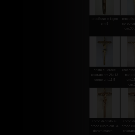
crocifisso in legno
crocefiss
cm.8
corpo cm
cm.30 x
cristo su croce
crocefiss
colorato cm.26x13
natura
corpo cm.11,5
cm.15
cm.
corpo di cristo su
corpo di
croce curva cm.34
croce cu
dorato manto ...
colorato