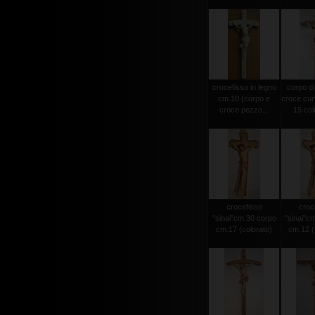
crocefisso in legno
corpo di
cm.10 (corpo e
croce cur
croce pezzo...
15 colo
crocefisso
croc
"sinai"cm.30 corpo
"sinai"c
cm.17 (colorato)
cm.12 (