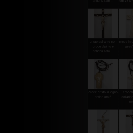
antichizzato ...
cm.78 x 4
cristo spirante con
croce in 
croce dipinto e
gesu'
antichizzato ...
croce cristo in legno
crocef
antico cm.5
collarin
cm