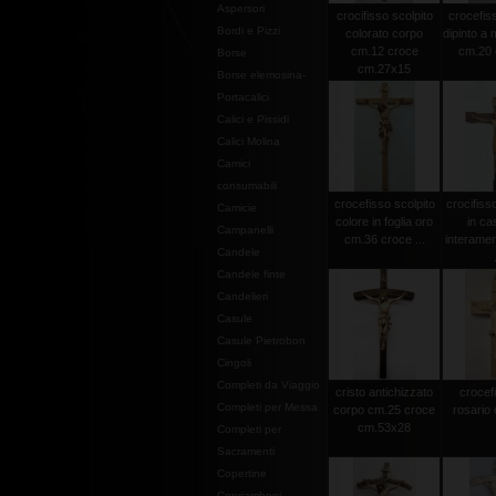
Aspersori
crocifisso scolpito
crocefiss
Bordi e Pizzi
colorato corpo
dipinto a
cm.12 croce
cm.20 c
Borse
cm.27x15
Borse elemosina-
Portacalici
Calici e Pissidi
Calici Molina
Camici
consumabili
crocefisso scolpito
crocifiss
Camicie
colore in foglia oro
in ca
Campanelli
cm.36 croce ...
interamen
Candele
Candele finte
Candelieri
Casule
Casule Pietrobon
Cingoli
Completi da Viaggio
cristo antichizzato
crocef
Completi per Messa
corpo cm.25 croce
rosario 
cm.53x28
Completi per
Sacramenti
Copertine
Copriamboni