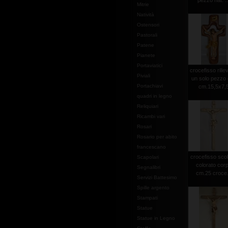
pezzo nat. ..
Mitrie
Natività
Ostensori
Pastorali
Patene
Pianete
Portaviatici
crocefisso rilie
Piviali
un solo pezzo 
Portachiavi
cm.15,5x7,
quadri in legno
Reliquiari
Ricambi vari
Rosari
Rosario per abito
francescano
crocefisso scol
Scapolari
colorato cor
Segnalibri
cm.25 croce.
Servizi Battesimo
Spille argento
Stampati
Statue
Statue in Legno