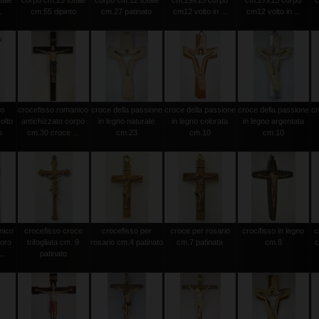
tale
corpo cm.25 totale
corpo cm.12 totale
cm.29x15 corpo
cm.27x15 corpo
c
.
cm.55 dipinto
cm.27 patinato
cm12 volto in ...
cm12 volto in ...
to
crocefisso romanico
croce della passione
croce della passione
croce della passione
cr
olto
antichizzato corpo
in legno naturale
in legno colorata
in legno argentata
o
cm.30 croce ...
cm.23
cm.10
cm.10
nico
crocefisso croce
crocefisso per
croce per rosario
crocifisso in legno
c
 oro
trifogliata cm. 9
rosario cm.4 patinato
cm.7 patinata
cm.8
c
..
patinato