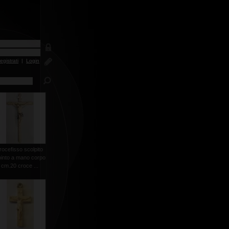
egistrati
|
Login
rocefisso scolpito
pinto a mano corpo
cm.20 croce ...