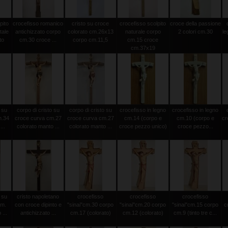
pito
crocefisso romanico
cristo su croce
crocefisso scolpito
croce della passione
tale
antichizzato corpo
colorato cm.26x13
naturale corpo
2 colori cm.30
le
to
cm.30 croce ...
corpo cm.11,5
cm.15 croce
cm.37x19
 su
corpo di cristo su
corpo di cristo su
crocefisso in legno
crocefisso in legno
m.34
croce curva cm.27
croce curva cm.27
cm.14 (corpo e
cm.10 (corpo e
cr
...
colorato manto ...
colorato manto ...
croce pezzo unico)
croce pezzo...
 su
cristo napoletano
crocefisso
crocefisso
crocefisso
cm.
con croce dipinto e
"sinai"cm.30 corpo
"sinai"cm.20 corpo
"sinai"cm.15 corpo
c
...
antichizzato ...
cm.17 (colorato)
cm.12 (colorato)
cm.9 (tinto tre c...