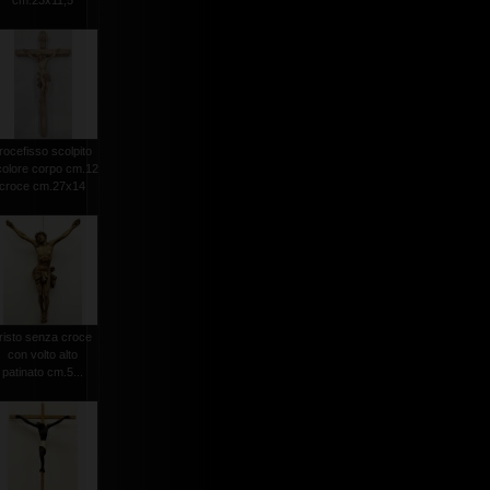
cm.23x11,5
rocefisso scolpito
colore corpo cm.12
croce cm.27x14
risto senza croce
con volto alto
patinato cm.5...