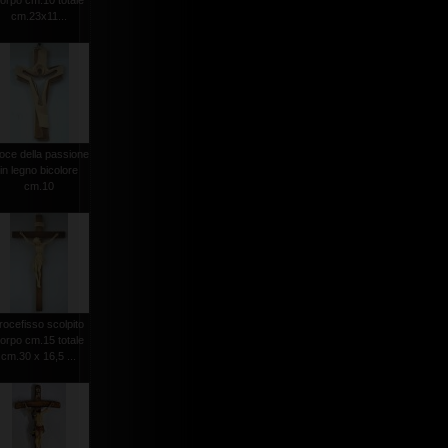
orpo cm.10 totale
cm.23x11...
oce della passione
in legno bicolore
cm.10
rocefisso scolpito
orpo cm.15 totale
cm.30 x 16,5 ...