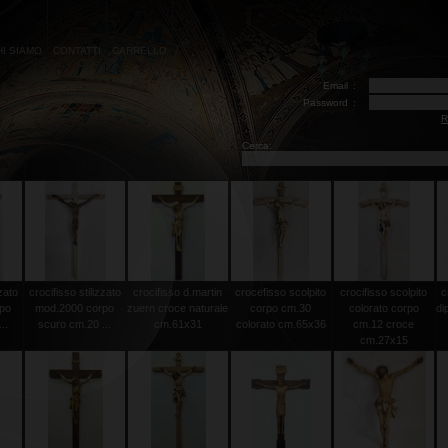
HI SIAMO
CONTATTI
CARRELLO
Email
:
Password
:
R
Cerca:
zzato
crocifisso stilizzato
crocifisso d.martin
crocefisso scolpito
crocifisso scolpito
c
rpo
mod.2000 corpo
zuern croce naturale
corpo cm.30
colorato corpo
di
..
scuro cm.20 ...
cm.61x31
colorato cm.65x36
cm.12 croce
cm.27x15