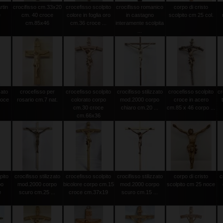
rtin
crocifisso cm.33x20
crocefisso scolpito
crocifisso romanico
corpo di cristo
e
cm. 40 croce
colore in foglia oro
in castagno
scolpito cm 25 col.
cm.85x46
cm.36 croce ...
interamente scolpita
...
zato
crocefisso per
crocefisso scolpito
crocifisso stilizzato
crocefisso scolpito
cr
roce
rosario cm.7 nat.
colorato corpo
mod.2000 corpo
croce in acero
cm.30 croce
chiaro cm.20 ...
cm.85 x 46 corpo ...
cm.66x36
pito
crocifisso stilizzato
crocefisso scolpito
crocifisso stilizzato
corpo di cristo
c
po
mod.2000 corpo
bicolore corpo cm.15
mod.2000 corpo
scolpito cm 25 noce
e
scuro cm.25 ...
croce cm.37x19
scuro cm.15 ...