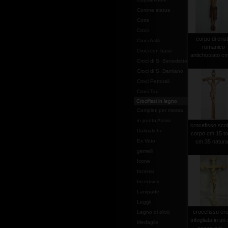
Corone statue
Cotte
Croci
corpo di cris
Croci Astili
romanico
Croci con base
antichizzato c
Croci di S. Benedetto
Croci di S. Damiano
Croci Pettorali
Croci Tau
Crocifissi in legno
Completi per messa
in punto Assisi
crocefisso scol
Dalmatiche
corpo cm.15 to
Ex Voto
cm.35 natura
gemelli
Icone
Incensi
Incensieri
Lampade
Leggii
crocefisso cr
Legno di olivo
trifogliata in un
Medaglie