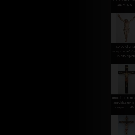
corpo cm.20 to
cm.40,5 X ..
corpo di cris
scolpito cm12 v
in alto dipint
crocifisso roma
antichizzato in
corpo cm.45 .