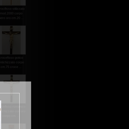
rocifisso stilizzato
mod.2000 corpo
nero oro cm.20 ...
crocefisso gotico
ntichizzato corpo
cm.75 croce ...
ocefisso romanico
tichizzato con oro
corpo cm. ...