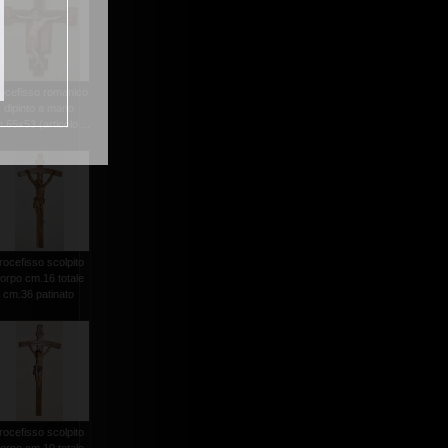
ocefisso romanico
dipinto a mano
.65x53 (articolo ...
rocefisso scolpito
orpo cm.16 totale
cm.36 patinato
rocefisso scolpito