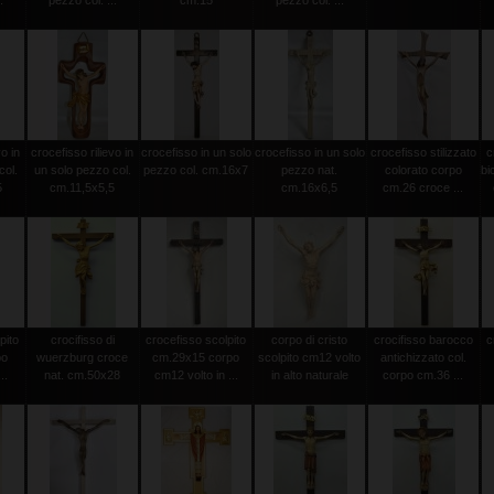
.
pezzo col. ...
cm.15
pezzo col. ...
vo in
crocefisso rilievo in
crocefisso in un solo
crocefisso in un solo
crocefisso stilizzato
c
col.
un solo pezzo col.
pezzo col. cm.16x7
pezzo nat.
colorato corpo
bi
5
cm.11,5x5,5
cm.16x6,5
cm.26 croce ...
pito
crocifisso di
crocefisso scolpito
corpo di cristo
crocifisso barocco
c
po
wuerzburg croce
cm.29x15 corpo
scolpito cm12 volto
antichizzato col.
..
nat. cm.50x28
cm12 volto in ...
in alto naturale
corpo cm.36 ...