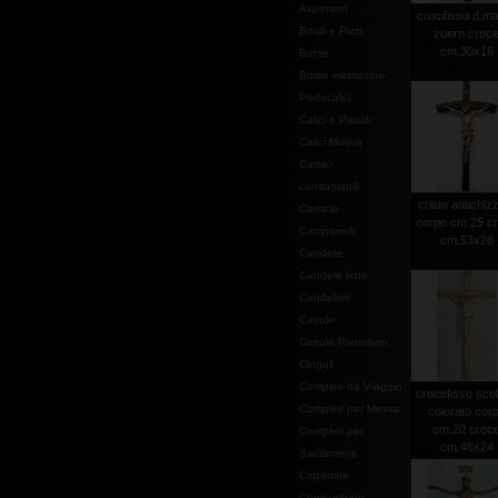
Aspersori
crocifisso d.ma
Bordi e Pizzi
zuern croc
cm.30x16
Borse
Borse elemosina-
Portacalici
Calici e Pissidi
Calici Molina
Camici
consumabili
cristo antichiz
Camicie
corpo cm.25 c
Campanelli
cm.53x28
Candele
Candele finte
Candelieri
Casule
Casule Pietrobon
Cingoli
Completi da Viaggio
crocefisso scol
Completi per Messa
colorato cor
cm.20 croc
Completi per
cm.46x24
Sacramenti
Copertine
Copriamboni