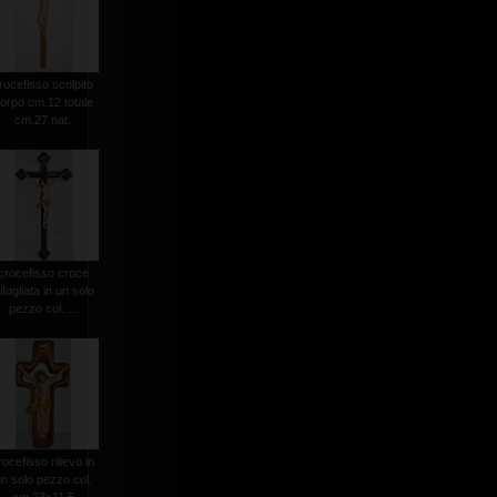
rocefisso scolpito
orpo cm.12 totale
cm.27 nat.
crocefisso croce
rifogliata in un solo
pezzo col. ...
rocefisso rilievo in
n solo pezzo col.