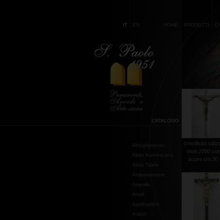
IT
EN
HOME
PRODOTTI
C
CATALOGO
crocifisso stili
Abbigliamento
mod.2000 co
Abito francescano
scuro cm.30 .
Abito Talare
Acquasantiere
Ampolle
Anelli
Applicazioni
Arazzi