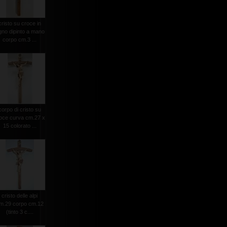
cristo su croce in
gno dipinto a mano
corpo cm.3 ...
corpo di cristo su
oce curva cm.27 x
15 colorato ...
cristo delle alpi
m.29 corpo cm.12
(tinto 3 c....