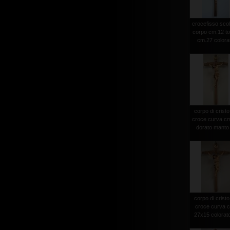
crocefisso scol
corpo cm.12 to
cm.27 colora
corpo di cristo
croce curva c
dorato manto 
corpo di cristo
croce curva 
27x15 colorato 