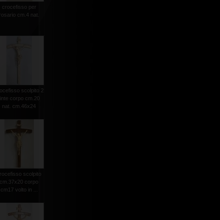
crocefisso per
rosario cm.4 nat.
ocefisso scolpito 2
tinte corpo cm.20
nat. cm.46x24
rocefisso scolpito
cm.37x20 corpo
cm17 volto in ...