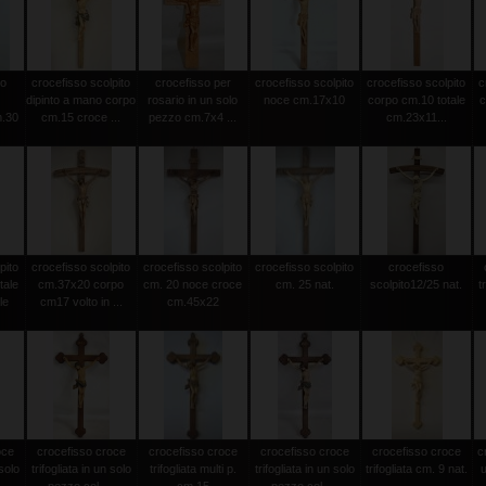
to
crocefisso scolpito
crocefisso per
crocefisso scolpito
crocefisso scolpito
c
dipinto a mano corpo
rosario in un solo
noce cm.17x10
corpo cm.10 totale
c
m.30
cm.15 croce ...
pezzo cm.7x4 ...
cm.23x11...
pito
crocefisso scolpito
crocefisso scolpito
crocefisso scolpito
crocefisso
tale
cm.37x20 corpo
cm. 20 noce croce
cm. 25 nat.
scolpito12/25 nat.
t
le
cm17 volto in ...
cm.45x22
oce
crocefisso croce
crocefisso croce
crocefisso croce
crocefisso croce
c
 solo
trifogliata in un solo
trifogliata multi p.
trifogliata in un solo
trifogliata cm. 9 nat.
u