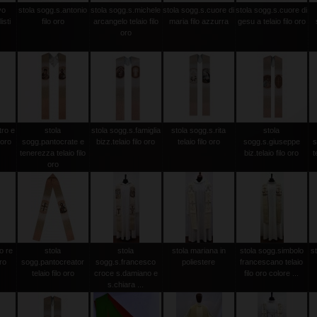
vo
stola sogg.s.antonio
stola sogg.s.michele
stola sogg.s.cuore di
stola sogg.s.cuore di
isti
filo oro
arcangelo telaio filo
maria filo azzurra
gesu a telaio filo oro
oro
tro e
stola
stola sogg.s.famiglia
stola sogg.s.rita
stola
 oro
sogg.pantocrate e
bizz.telaio filo oro
telaio filo oro
sogg.s.giuseppe
s
tenerezza telaio filo
biz.telaio filo oro
t
oro
o re
stola
stola
stola mariana in
stola sogg.simbolo
s
oro
sogg.pantocreator
sogg.s.francesco
poliestere
francescano telaio
telaio filo oro
croce s.damiano e
filo oro colore ...
s.chiara ...