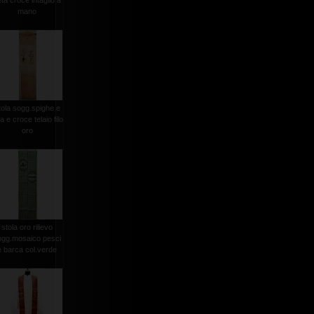
ta croce intaglio a
mano
tola sogg.spighe e
a e croce telaio filo
oro
stola oro rilievo
ogg.mosaico pesci
e barca col.verde