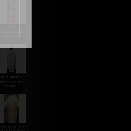
stola
sogg.ausiliatrice
talaio filo oro
stola in misto lino
gigliuccio a mano
col.bianc...
tola bianca misto