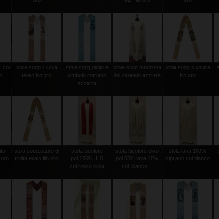
oro
biz. filo oro
oro
' coi
stola sogg.s.lucia
stola sogg.giglio e
stola sogg.madonna
stola sogg.s.chiara
ro
telaio filo oro
simbolo mariano
del carmelo azzurra
filo oro
azzurra
ita
stola sogg.padre di
stola bicolore
stola bicolore olivo
stola lana 100%
o oro
trinità telaio filo oro
pol.100% IHS
pol.55% lana 45%
cipriano col.bianco
col.rosso viola
col. bianco ...