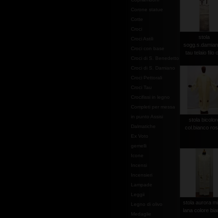
Corone statue
Cotte
Croci
stola
Croci Astili
sogg.s.damian
Croci con base
tau telaio filo 
Croci di S. Benedetto
Croci di S. Damiano
Croci Pettorali
Croci Tau
Crocifissi in legno
Completi per messa
in punto Assisi
stola bicolor
Dalmatiche
col.bianco ro
Ex Voto
gemelli
Icone
Incensi
Incensieri
Lampade
Leggii
stola aurora m
Legno di olivo
lana colore bi
Medaglie