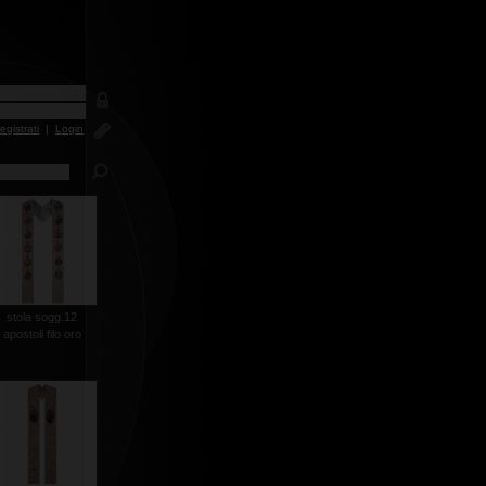
egistrati
|
Login
stola sogg.12
apostoli filo oro