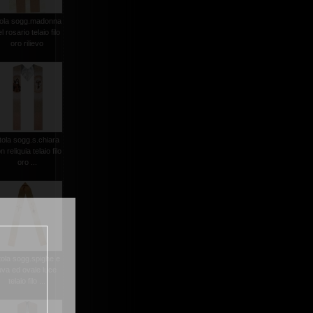
tola sogg.madonna
l rosario telaio filo
oro rilievo
tola sogg.s.chiara
n reliquia telaio filo
oro ...
tola sogg.spighe e
uva ed ovale luce
telaio filo ...