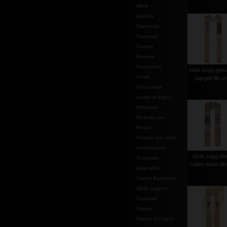
Mitrie
Natività
Ostensori
Pastorali
Patene
Pianete
Portaviatici
stola sogg.gesu
Piviali
pargoli filo o
Portachiavi
quadri in legno
Reliquiari
Ricambi vari
Rosari
Rosario per abito
francescano
stola sogg.trin
Scapolari
rublev telaio fil
Segnalibri
Servizi Battesimo
Spille argento
Stampati
Statue
Statue in Legno