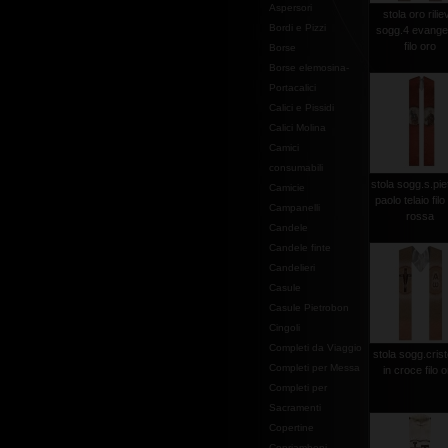
Aspersori
stola oro rilie
Bordi e Pizzi
sogg.4 evangel
filo oro
Borse
Borse elemosina-
Portacalici
Calici e Pissidi
Calici Molina
Camici
consumabili
stola sogg.s.pie
Camicie
paolo telaio filo
Campanelli
rossa
Candele
Candele finte
Candelieri
Casule
Casule Pietrobon
Cingoli
Completi da Viaggio
stola sogg.crist
Completi per Messa
in croce filo 
Completi per
Sacramenti
Copertine
Copriamboni