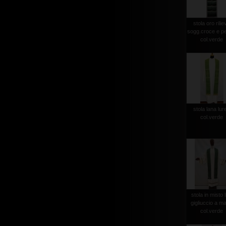
stola oro rilie
sogg.croce e p
col.verde
stola lana lur
col.verde
stola in misto l
gigliuccio a m
col.verde