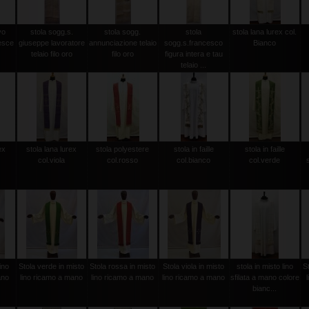
vo
stola sogg.s.
stola sogg.
stola
stola lana lurex col.
esce
giuseppe lavoratore
annunciazione telaio
sogg.s.francesco
Bianco
telaio filo oro
filo oro
figura intera e tau
telaio ...
ex
stola lana lurex
stola polyestere
stola in faille
stola in faille
col.viola
col.rosso
col.bianco
col.verde
ino
Stola verde in misto
Stola rossa in misto
Stola viola in misto
stola in misto lino
S
ano
lino ricamo a mano
lino ricamo a mano
lino ricamo a mano
sfilata a mano colore
bianc...