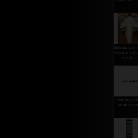
gigliuccio a m
Stola bianca in 
seta ricamo a 
(articolo ...
stola in gobel
croce intrecc