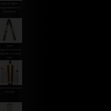
stola oro rilievo
sogg.madonna e
pantocrato
stola
ogg.resurrezione
elaio filo oro fondo
nero
tola in seta grezza
col.viola