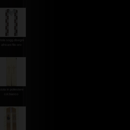
stola sogg.disegni
africani filo oro
stola in poliestere
col.bianco