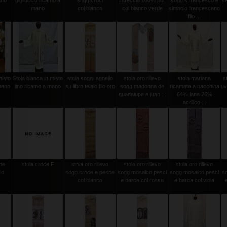
ano
gigliuccio ricamo a
sogg.croci
intreccio 100% pol.
sogg.s.francesco e
se
mano
col.bianco
col.bianco verde
simbolo francescano
filo ...
misto
Stola bianca in misto
stola sogg. agnello
stola oro rilievo
stola mariana
s
mano
lino ricamo a mano
su libro telaio filo oro
sogg.madonna de
ricamata a nacchina
uv
guadalupe e juan ...
64% lana 26%
acrilico ...
ine
stola croce F
stola oro rilievo
stola oro rilievo
stola oro rilievo
io
sogg.croce e pesce
sogg.mosaico pesci
sogg.mosaico pesci
s
col.bianco
e barca col.rossa
e barca col.viola