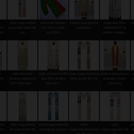
stola sogg.simboli
mini stola bicolore
stola in seta grezza
stola raso 33%
st
o e
eucaristici telaio filo
col. rosso verde
col.bianco
poliestere 67 %
oro
oro
pol.100%
cotone romana...
e
stola tiberiade
stola col.bianco 64%
stola sogg.madonna
stola in seta grezza
ssa
bicolore poliestere
lana 26% acrilico
delle grazie filo oro
lavorate a mano
a
55% 45% lana ...
10% lure...
col.rosso
isto
stola sogg.simboli
stola sogg.madonna
stola
stola
st
anco
del matrimonio filo
medjugorie azzurra
sogg.annunciazione
sogg.s.agostino filo
t