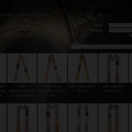
HI SIAMO
CONTATTI
CARRELLO
Email
:
Password
:
R
Cerca:
e s.
stola
stola sogg.m.
stola sogg.nativita'
stola sogg.s.pio
filo
sogg.s.francesco e
tenerezza telaio filo
filo oro
telaio filo oro
co
tau telaio filo oro
oro