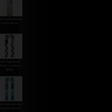
ola sogg.battesimo
di gesu filo oro
stola sogg.disegni
fricani e madonna
di Kiko
ola sogg.mad.della
enerezza azzurra