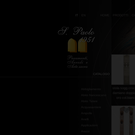
IT
EN
HOME
PRODOTTI
C
CATALOGO
stola sogg.croc
Abbigliamento
damiano doppia 
Abito francescano
oro col.bian
Abito Talare
Acquasantiere
Ampolle
Anelli
Applicazioni
Arazzi