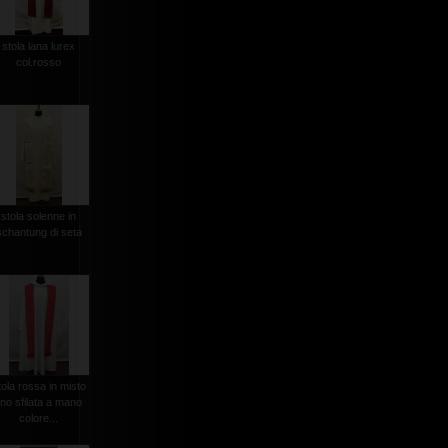
stola lana lurex
col.rosso
stola solenne in
schantung di seta
tola rossa in misto
lino sfilata a mano
colore...