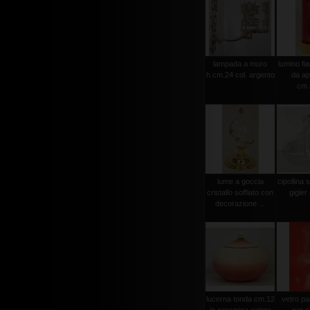
lampada a muro
lumino fi
h.cm.24 col. argento
da ap
cm.
lume a goccia
cipollina 
cristallo soffiato con
gigler
decorazione ...
lucerna tonda cm.12
vetro pa