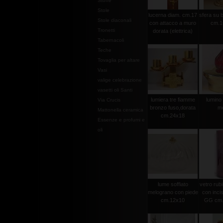
Stoffe
Stole
lucerna diam. cm.17
sfera su 
Stole diaconali
con attacco a muro
cm.1
Tronetti
dorata (elettrica)
Tabernacoli
Teche
Tovaglia per altare
Vasi
valige celebrazione
vasetti oli Santi
lumiera tre fiamme
lumino 
Via Crucis
bronzo fuso,dorata
m
Mattonella ceramica
cm.24x18
Essenze e profumi e
oli
lume soffiato
vetro rubi
melograno con piede
con incis
cm.12x10
GG cm.