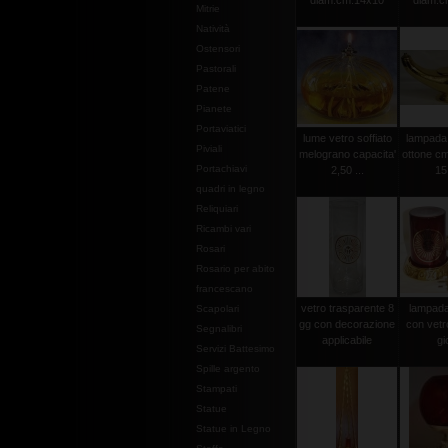
diam.cm.14x10
diam.c
Mitrie
Natività
Ostensori
Pastorali
Patene
Pianete
Portaviatici
lume vetro soffiato
lampada 
Piviali
melograno capacita'
ottone cm
Portachiavi
2,50 ...
15
quadri in legno
Reliquiari
Ricambi vari
Rosari
Rosario per abito
francescano
vetro trasparente 8
lampada 
Scapolari
gg con decorazione
con vetr
Segnalibri
applicabile
gi
Servizi Battesimo
Spille argento
Stampati
Statue
Statue in Legno