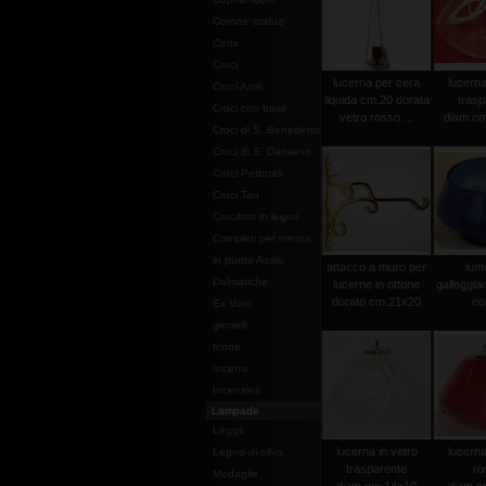
Corone statue
Cotte
Croci
lucerna per cera
lucerna
Croci Astili
liquida cm.20 dorata
trasp
Croci con base
vetro rosso ...
diam.cm
Croci di S. Benedetto
Croci di S. Damiano
Croci Pettorali
Croci Tau
Crocifissi in legno
Completi per messa
in punto Assisi
attacco a muro per
lume
Dalmatiche
lucerne in ottone
galleggia
dorato cm.21x20
col
Ex Voto
gemelli
Icone
Incensi
Incensieri
Lampade
Leggii
lucerna in vetro
lucerna
Legno di olivo
trasparente
ro
Medaglie