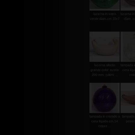
lucerna in vetro
lucerna in
verde diam.cm.10x7
diam. 
lucerna alladin
lampada in
grande color avorio
cera liq
200 mm. (ultimi ...
colo
lampada in cristallo a
lampada 
cera liquida cm.14
pesec
colore ...