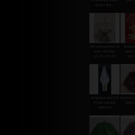
in ceramica colore
per ci
rossa ( fine ...
sfera trasparente su
lampada 
base nichelate
giove 
cm.22 x cm.16
cm.
lampadina tipo E10
lucerna in
6V per candele
diam.
elettriche