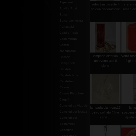
Aspersori
vetro trasparente 4
sfera tr
Bordi e Pizzi
gg con decorazione
rossa di
Borse
Borse elemosina-
Portacalici
Calici e Pissidi
Calici Molina
Camici
consumabili
lampada elettrica
vetro ross
Camicie
con vetro alto 8
4 giorn
Campanelli
giorni
Candele
Candele finte
Candelieri
Casule
Casule Pietrobon
Cingoli
Completi da Viaggio
lampada diam.cm.15
lamp
Completi per Messa
vetro soffiato ( fine
sospensi
serie ...
liquida 
Completi per
Sacramenti
Copertine
Copriamboni