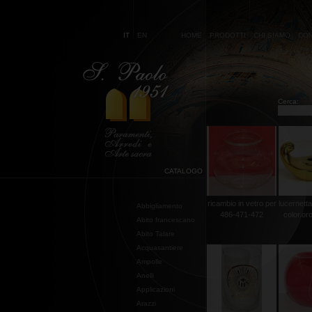
IT
EN
HOME
PRODOTTI
CHI SIAMO
CON
Cerca:
CATALOGO
ricambio in vetro per
lucernetta
Abbigliamento
486-471-472
color.or
Abito francescano
Abito Talare
Acquasantiere
Ampolle
Anelli
Applicazioni
Arazzi